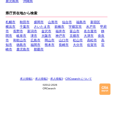
鹿児島県
沖縄県
県庁所在地から検索
札幌市
秋田市
盛岡市
山形市
仙台市
福島市
新宿区
横浜市
千葉市
さいたま市
前橋市
宇都宮市
水戸市
甲府
市
長野市
新潟市
金沢市
福井市
富山市
名古屋市
静
岡市
岐阜市
津市
大阪市
神戸市
京都市
大津市
奈良
市
和歌山市
広島市
岡山市
山口市
松山市
高松市
高
知市
徳島市
福岡市
熊本市
長崎市
大分市
佐賀市
宮
崎市
鹿児島市
那覇市
求人情報1
-
求人情報2
-
求人情報3
-
CRCsearch について
©
2012-2026
CRCsearch