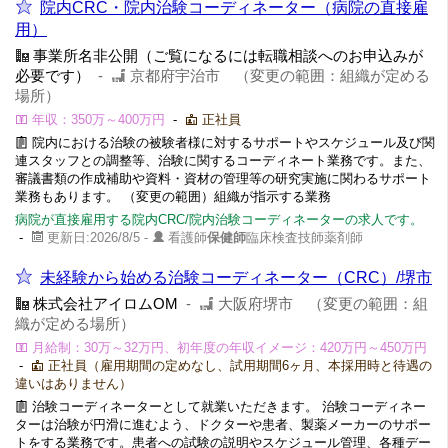
院内CRC・院内治験コーディネーター（病院の直接雇
用）
事業所名非公開（ご覧になるには転職相談へのお申込みが
必要です）
-
京都府宇治市 （変更の範囲：組織が定める
場所）
年収：350万～400万円
-
正社員
院内における治験の被験者様に対するサポートやスケジュール及び関
連スタッフとの調整等、治験に関するコーディネート業務です。また、
審議書類の作成補助や資料・資材の管理等の研究実施に関わるサポート
業務もあります。 （変更の範囲）組織が指示する業務
病院が直接雇用する院内CRC/院内治験コーディネーターの求人です。
-
更新日:2026/8/5 -
看護師
保健師
臨床検査技師薬剤師
未経験から始める治験コーディネーター（CRC）/堺市
株式会社アイロムOM
-
大阪府堺市 （変更の範囲：組
織が定める場所）
月給制：30万～32万円、初年度の年収イメージ：420万円～450万円
-
正社員（雇用期間の定めなし、試用期間6ヶ月、本採用時と待遇の
違いはありません）
治験コーディネーターとして就業いただきます。 治験コーディネー
ターは治験が円滑に進むよう、ドクターや患者、製薬メーカーのサポー
トをする業務です。患者への試験の説明やスケジュール管理、各種デー