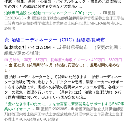
作成 ・採血、注射 ・心電図 ・バイタルチェック ・検査の介助 製薬会
社の方々との試験に関する交渉などの業務と...
治験専門施設での治験コーディネーター（CRC）です。
-
更新
日:2026/8/5 -
看護師臨床検査技師
保健師
薬剤師管理栄養士臨床工学技
士診療放射線技師理学療法士作業療法士臨床心理士MRCRA経験者CRC
経験者
治験コーディネーター（CRC）経験者/長崎市
株式会社アイロムOM
-
長崎県長崎市 （変更の範囲：
組織が定める場所）
月給制：30万～38万円、初年度の年収イメージ：420万円～530万円
-
正社員（試用期間6ヶ月（待遇に変更なし）、雇用期間の定めな
し）
治験コーディネーターとして就業いただきます。 治験コーディネー
ターは治験が円滑に進むよう、ドクターや患者、製薬メーカーのサポー
トをする業務です。患者への試験の説明やスケジュール管理、各種デー
ターの収集・管理を行います。 【具体的には】 治験（臨床試験）を行
う医療機関において、GCPという国が定めた治...
「憂いなき未来のために。」を合言葉に新薬開発をサポートするSMO事
業のパイオニア
-
更新日:2026/8/5 -
看護師臨床検査技師
保健師
薬
剤師管理栄養士臨床工学技士診療放射線技師理学療法士作業療法士臨床
心理士MRCRA経験者CRC経験者