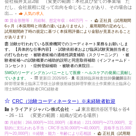
会社福井支店2階 （変更の範囲：本社及び全ての事業場 た
だし、会社規程に従って出向を命じることがあり、その場合は
出...
-
人気の求人
賃金形態等：月給制、想定年収：440万円 ～
-
正社員（試用期間
6ヶ月（本採用時と待遇の違いはありません）、雇用期間の定めなし、
試用期間終了時の規定に基づく本採用評価により金額が見直されること
があります）
治験が行われている医療機関でのコーディネート業務をお願いしま
す。 【具体的な仕事内容】 ・試験依頼者および臨床試験実施担当者と
の打ち合わせ ・被験者候補の適格性調査補助（スクリーニング） ・被
験者候補への試験概要の補助的説明と同意取得補助（インフォームド・
コンセント） ・症例登録補助 ・被験者の来院日...
SMOのリーディングカンパニーとして医療・ヘルスケアの発展に貢献し
ていきます。
-
更新日:2026/8/5 -
看護師臨床検査技師
保健師
薬剤
師管理栄養士臨床工学技士診療放射線技師理学療法士作業療法士臨床心
理士MRCRA経験者CRC経験者
CRC（治験コーディネーター）※未経験者歓迎
トライアドジャパン株式会社
-
東京都渋谷区千駄ヶ谷4
－26－11 （変更の範囲：組織が定める場所）
月給制：266,000円〜331,000円（基本給：221,000円〜273,000円、定
額的に支払われる手当：CRC手当30,000円〜40,000円、資格手当15,000
円〜20,000円）※経験・能力・年齢により応相談
-
正社員（試用期