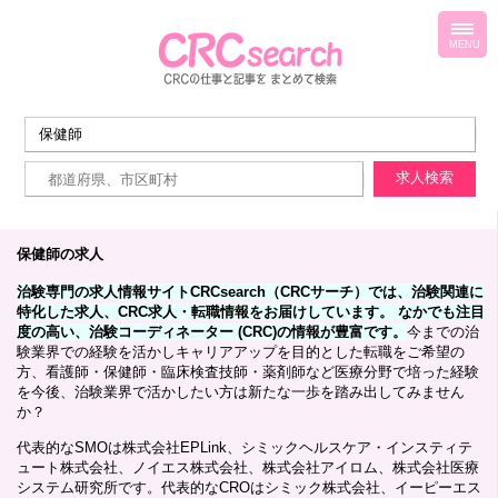
toggl
navig
MENU
保健師の求人
治験専門の求人情報サイトCRCsearch（CRCサーチ）では、治験関連に
特化した求人、CRC求人・転職情報をお届けしています。 なかでも注目
度の高い、治験コーディネーター (CRC)の情報が豊富です。
今までの治
験業界での経験を活かしキャリアアップを目的とした転職をご希望の
方、看護師・保健師・臨床検査技師・薬剤師など医療分野で培った経験
を今後、治験業界で活かしたい方は新たな一歩を踏み出してみません
か？
代表的なSMOは株式会社EPLink、シミックヘルスケア・インスティテ
ュート株式会社、ノイエス株式会社、株式会社アイロム、株式会社医療
システム研究所です。代表的なCROはシミック株式会社、イーピーエス