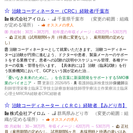
治験コーディネーター（CRC）経験者/千葉市
株式会社アイロム
-
千葉県千葉市 （変更の範囲：組織
が定める場所）
-
オススメの求人
月給制：30万～38万円、初年度の年収イメージ：420万円～530万円
-
正社員（試用期間6ヶ月（待遇に変更なし）、雇用期間の定めな
し）
治験コーディネーターとして就業いただきます。 治験コーディネー
ターは治験が円滑に進むよう、ドクターや患者、製薬メーカーのサポー
トをする業務です。患者への試験の説明やスケジュール管理、各種デー
ターの収集・管理を行います。 【具体的には】 治験（臨床試験）を行
う医療機関において、GCPという国が定めた治...
「憂いなき未来のために。」を合言葉に新薬開発をサポートするSMO事
業のパイオニア
-
更新日:2026/8/5 -
看護師臨床検査技師
保健師
薬
剤師管理栄養士臨床工学技士診療放射線技師理学療法士作業療法士臨床
心理士MRCRA経験者CRC経験者
治験コーディネーター（ＣＲＣ）経験者 【みどり市】
株式会社アイロム
-
群馬県みどり市 （変更の範囲：組
織が定める場所）
-
オススメの求人
月給制：30～38万円、年収イメージ：420万円 ～ 530万円
-
正社
員（雇用期間の定めなし、試用期間6ヶ月、本採用時と待遇の違いはあ