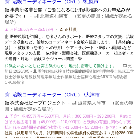
治験コーディネーター（CRC）/札幌市
事業所名非公開（ご覧になるには転職相談へのお申込みが
必要です）
-
北海道札幌市 （変更の範囲：組織が定める
場所）
月給19.5万円～26.5万円
-
正社員
医療現場を訪問し、患者さんのサポート、医療スタッフの支援、治験
データ収集など、治験のコーディネート全般を担当します。 【具体的に
は】 ・被験者（患者）への説明、ケア・サポート ・医師・看護師など
現場スタッフの支援 ・依頼者（製薬会社、医療機器メーカー担当者）と
の連携・対応 ・治験スケジュール調整・管...
和気あいあいとした雰囲気のなか、地元に密着して働けます。
-
更
新日:2026/8/5 -
看護師臨床検査技師
保健師
薬剤師管理栄養士臨床工学
技士診療放射線技師理学療法士作業療法士臨床心理士MRCRA経験者
CRC経験者
治験コーディネーター（CRC） /大津市
株式会社ピープロジェクト
-
滋賀県大津市 （変更の範
囲：組織が定める場所）
予定年収455万円～563万円、月給：306,500円～393,200円、月給に
はその他固定手当（45,000円～110,000円）と残業の有無に関わらず支
払われる20時間分の固定残業代（41,500円～53,200円）を含む
-
正
社員（試用期間3ヵ月、試用期間中の労働条件の変更あり（月給286,000