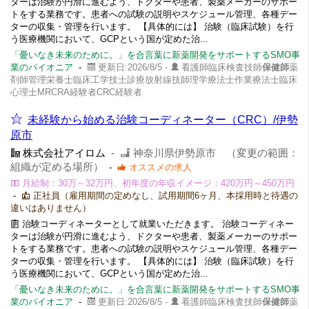
ターは治験が円滑に進むよう、ドクターや患者、製薬メーカーのサポー
トをする業務です。患者への試験の説明やスケジュール管理、各種デー
ターの収集・管理を行います。 【具体的には】 治験（臨床試験）を行
う医療機関において、GCPという国が定めた治...
「憂いなき未来のために。」を合言葉に新薬開発をサポートするSMO事
業のパイオニア
-
更新日:2026/8/5 -
看護師臨床検査技師
保健師
薬
剤師管理栄養士臨床工学技士診療放射線技師理学療法士作業療法士臨床
心理士MRCRA経験者CRC経験者
未経験から始める治験コーディネーター（CRC）/伊勢
原市
株式会社アイロム
-
神奈川県伊勢原市 （変更の範囲：
組織が定める場所）
-
オススメの求人
月給制：30万～32万円、初年度の年収イメージ：420万円～450万円
-
正社員（雇用期間の定めなし、試用期間6ヶ月、本採用時と待遇の
違いはありません）
治験コーディネーターとして就業いただきます。 治験コーディネー
ターは治験が円滑に進むよう、ドクターや患者、製薬メーカーのサポー
トをする業務です。患者への試験の説明やスケジュール管理、各種デー
ターの収集・管理を行います。 【具体的には】 治験（臨床試験）を行
う医療機関において、GCPという国が定めた治...
「憂いなき未来のために。」を合言葉に新薬開発をサポートするSMO事
業のパイオニア
-
更新日:2026/8/5 -
看護師臨床検査技師
保健師
薬