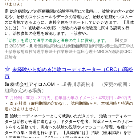
りません）
総合病院などの医療機関の治験事務室にて勤務し、被験者の方への対
応や、治験のスケジュールやデータの管理など、治験が正確かつスムー
ズに実施できるように、進捗全体をサポートしていただきます。 【具体
的には】 1）被験者への対応 ・治験の内容や治験薬に関する説明を行
い、治験参加の意思を確認します。 ・診察や...
「治験」を通じて医学の進歩と医療の向上に貢献します。
-
更新
日:2026/8/5 -
看護師臨床検査技師
保健師
薬剤師管理栄養士臨床工学技
士診療放射線技師理学療法士作業療法士臨床心理士MRCRA経験者CRC
経験者
未経験から始める治験コーディネーター（CRC）/高松
市
株式会社アイロムOM
-
香川県高松市 （変更の範囲：
組織が定める場所）
月給制：30万～32万円、初年度の年収イメージ：420万円～450万円
-
正社員（雇用期間の定めなし、試用期間6ヶ月、本採用時と待遇の
違いはありません）
治験コーディネーターとして就業いただきます。 治験コーディネー
ターは治験が円滑に進むよう、ドクターや患者、製薬メーカーのサポー
トをする業務です。患者への試験の説明やスケジュール管理、各種デー
ターの収集・管理を行います。 【具体的には】 治験（臨床試験）を行