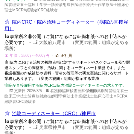
師管理栄養士臨床工学技士診療放射線技師理学療法士作業療法士臨床心
理士MRCRA経験者CRC経験者
院内CRC・院内治験コーディネーター（病院の直接雇
用）
事業所名非公開（ご覧になるには転職相談へのお申込みが
必要です）
-
大阪府八尾市 （変更の範囲：組織が定める
場所）
年収：350万～400万円
-
正社員
院内における治験の被験者様に対するサポートやスケジュール及び関
連スタッフとの調整等、治験に関するコーディネート業務です。また、
審議書類の作成補助や資料・資材の管理等の研究実施に関わるサポート
業務もあります。 （変更の範囲）組織が指示する業務
病院が直接雇用する院内CRC/院内治験コーディネーターの求人です。
-
更新日:2026/8/5 -
看護師臨床検査技師
保健師
薬剤師管理栄養士
臨床工学技士診療放射線技師理学療法士作業療法士臨床心理士MRCRA
経験者CRC経験者
治験コーディネーター（CRC）/神戸市
事業所名非公開（ご覧になるには転職相談へのお申込みが
必要です）
-
兵庫県神戸市 （変更の範囲：組織が定める
場所）