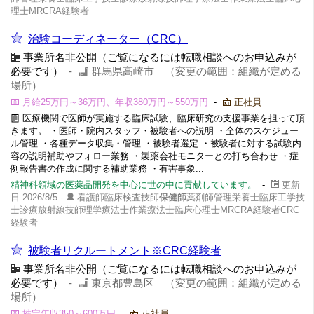
理士MRCRA経験者
治験コーディネーター（CRC）
事業所名非公開（ご覧になるには転職相談へのお申込みが
必要です）
-
群馬県高崎市 （変更の範囲：組織が定める
場所）
月給25万円～36万円、年収380万円～550万円
-
正社員
医療機関で医師が実施する臨床試験、臨床研究の支援事業を担って頂
きます。 ・医師・院内スタッフ・被験者への説明 ・全体のスケジュー
ル管理 ・各種データ収集・管理 ・被験者選定 ・被験者に対する試験内
容の説明補助やフォロー業務 ・製薬会社モニターとの打ち合わせ ・症
例報告書の作成に関する補助業務 ・有害事象...
精神科領域の医薬品開発を中心に世の中に貢献しています。
-
更新
日:2026/8/5 -
看護師臨床検査技師
保健師
薬剤師管理栄養士臨床工学技
士診療放射線技師理学療法士作業療法士臨床心理士MRCRA経験者CRC
経験者
被験者リクルートメント※CRC経験者
事業所名非公開（ご覧になるには転職相談へのお申込みが
必要です）
-
東京都豊島区 （変更の範囲：組織が定める
場所）
推定年収350～600万円
-
正社員