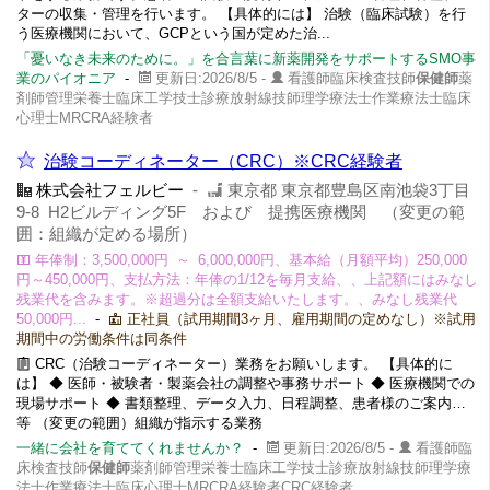
ターの収集・管理を行います。 【具体的には】 治験（臨床試験）を行
う医療機関において、GCPという国が定めた治...
「憂いなき未来のために。」を合言葉に新薬開発をサポートするSMO事
業のパイオニア
-
更新日:2026/8/5 -
看護師臨床検査技師
保健師
薬
剤師管理栄養士臨床工学技士診療放射線技師理学療法士作業療法士臨床
心理士MRCRA経験者
治験コーディネーター（CRC）※CRC経験者
株式会社フェルビー
-
東京都 東京都豊島区南池袋3丁目
9-8 H2ビルディング5F および 提携医療機関 （変更の範
囲：組織が定める場所）
年俸制：3,500,000円 ～ 6,000,000円、基本給（月額平均）250,000
円～450,000円、支払方法：年俸の1/12を毎月支給、、上記額にはみなし
残業代を含みます。※超過分は全額支給いたします。、みなし残業代
50,000円...
-
正社員（試用期間3ヶ月、雇用期間の定めなし）※試用
期間中の労働条件は同条件
CRC（治験コーディネーター）業務をお願いします。 【具体的に
は】 ◆ 医師・被験者・製薬会社の調整や事務サポート ◆ 医療機関での
現場サポート ◆ 書類整理、データ入力、日程調整、患者様のご案内…
等 （変更の範囲）組織が指示する業務
一緒に会社を育ててくれませんか？
-
更新日:2026/8/5 -
看護師臨
床検査技師
保健師
薬剤師管理栄養士臨床工学技士診療放射線技師理学療
法士作業療法士臨床心理士MRCRA経験者CRC経験者