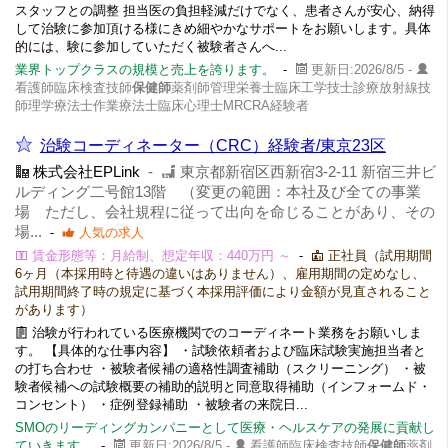
スタッフとの調整 担当医の負担軽減だけでなく、患者さんが安心、納得
して治験に参加頂ける様にきめ細やかなサポートをお願いします。具体
的には、験に参加していただく被験者さんへ...
業界トップクラスの規模と売上を誇ります。
-
更新日:2026/8/5 -
看護師臨床検査技師
保健師
薬剤師管理栄養士臨床工学技士診療放射線技
師理学療法士作業療法士臨床心理士MRCRA経験者
治験コーディネーター（CRC）経験者/東京23区
株式会社EPLink
-
東京都新宿区西新宿3-2-11 新宿三井ビ
ルディング二号館13階 （変更の範囲：本社及び全ての事業
場 ただし、会社規程に従って出向を命じることがあり、その
場...
-
人気の求人
賃金形態等：月給制、想定年収：440万円 ～
-
正社員（試用期間
6ヶ月（本採用時と待遇の違いはありません）、雇用期間の定めなし、
試用期間終了時の規定に基づく本採用評価により金額が見直されること
があります）
治験が行われている医療機関でのコーディネート業務をお願いしま
す。 【具体的な仕事内容】 ・試験依頼者および臨床試験実施担当者と
の打ち合わせ ・被験者候補の適格性調査補助（スクリーニング） ・被
験者候補への試験概要の補助的説明と同意取得補助（インフォームド・
コンセント） ・症例登録補助 ・被験者の来院日...
SMOのリーディングカンパニーとして医療・ヘルスケアの発展に貢献し
ていきます。
-
更新日:2026/8/5 -
看護師臨床検査技師
保健師
薬剤