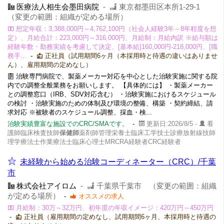
医療法人相生会墨田病院
-
東京都墨田区本所1-29-1
（変更の範囲：組織が定める場所）
想定年収：3,388,000円～4,762,100円（社会人経験3年～8年程度を想
定）、月給合計：223,000円～316,000円、月給制：月給内訳 ※給与額は
経験年数・勤務実績を考慮して決定、[基本給]160,000円-218,000円、[職
務手...
-
正社員（試用期間6ヶ月（本採用時と待遇の違いはありませ
ん）、雇用期間の定めなし）
治験専門病院で、製薬メーカー対応を中心とした治験実施に関する院
内での調整全般業務をお願いします。 【具体的には】 ・製薬メーカー
との調整窓口（IRB、SDV対応含む） ・治験実施におけるスケジュール
の検討 ・治験実施のための体制及び環境の整備、構築 ・契約締結、請
求対応 ※被験者のスケジュール調整、採血・検...
治験実績豊富な施設でのCRC/SMAです。
-
更新日:2026/8/5 -
看
護師臨床検査技師
保健師
薬剤師管理栄養士臨床工学技士診療放射線技師
理学療法士作業療法士臨床心理士MRCRA経験者CRC経験者
未経験から始める治験コーディネーター（CRC）/千葉
市
株式会社アイロム
-
千葉県千葉市 （変更の範囲：組織
が定める場所）
-
オススメの求人
月給制：30万～32万円、初年度の年収イメージ：420万円～450万円
-
正社員（雇用期間の定めなし、試用期間6ヶ月、本採用時と待遇の