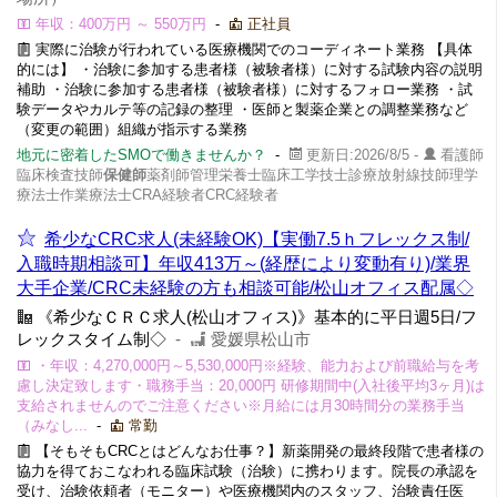
年収：400万円 ～ 550万円
-
正社員
実際に治験が行われている医療機関でのコーディネート業務 【具体
的には】 ・治験に参加する患者様（被験者様）に対する試験内容の説明
補助 ・治験に参加する患者様（被験者様）に対するフォロー業務 ・試
験データやカルテ等の記録の整理 ・医師と製薬企業との調整業務など
（変更の範囲）組織が指示する業務
地元に密着したSMOで働きませんか？
-
更新日:2026/8/5 -
看護師
臨床検査技師
保健師
薬剤師管理栄養士臨床工学技士診療放射線技師理学
療法士作業療法士CRA経験者CRC経験者
希少なCRC求人(未経験OK)【実働7.5ｈフレックス制/
入職時期相談可】年収413万～(経歴により変動有り)/業界
大手企業/CRC未経験の方も相談可能/松山オフィス配属◇
《希少なＣＲＣ求人(松山オフィス)》基本的に平日週5日/フ
レックスタイム制◇
-
愛媛県松山市
・年収：4,270,000円～5,530,000円※経験、能力および前職給与を考
慮し決定致します・職務手当：20,000円 研修期間中(入社後平均3ヶ月)は
支給されませんのでご注意ください※月給には月30時間分の業務手当
（みなし...
-
常勤
【そもそもCRCとはどんなお仕事？】新薬開発の最終段階で患者様の
協力を得ておこなわれる臨床試験（治験）に携わります。院長の承認を
受け、治験依頼者（モニター）や医療機関内のスタッフ、治験責任医