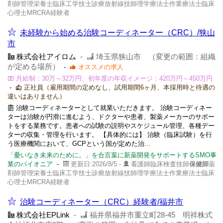
剤師管理栄養士臨床工学技士診療放射線技師理学療法士作業療法士臨床
心理士MRCRA経験者
未経験から始める治験コーディネーター（CRC）/狭山
市
株式会社アイロム
-
埼玉県狭山市 （変更の範囲：組織
が定める場所）
-
オススメの求人
月給制：30万～32万円、初年度の年収イメージ：420万円～450万円
-
正社員（雇用期間の定めなし、試用期間6ヶ月、本採用時と待遇の
違いはありません）
治験コーディネーターとして就業いただきます。 治験コーディネー
ターは治験が円滑に進むよう、ドクターや患者、製薬メーカーのサポー
トをする業務です。患者への試験の説明やスケジュール管理、各種デー
ターの収集・管理を行います。 【具体的には】 治験（臨床試験）を行
う医療機関において、GCPという国が定めた治...
「憂いなき未来のために。」を合言葉に新薬開発をサポートするSMO事
業のパイオニア
-
更新日:2026/8/5 -
看護師臨床検査技師
保健師
薬
剤師管理栄養士臨床工学技士診療放射線技師理学療法士作業療法士臨床
心理士MRCRA経験者
治験コーディネーター（CRC）経験者/福井市
株式会社EPLink
-
福井県福井市重立町28-45 明祥株式