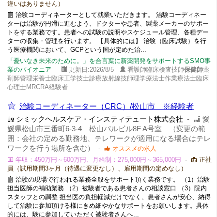
違いはありません）
治験コーディネーターとして就業いただきます。 治験コーディネー
ターは治験が円滑に進むよう、ドクターや患者、製薬メーカーのサポー
トをする業務です。患者への試験の説明やスケジュール管理、各種デー
ターの収集・管理を行います。 【具体的には】 治験（臨床試験）を行
う医療機関において、GCPという国が定めた治...
「憂いなき未来のために。」を合言葉に新薬開発をサポートするSMO事
業のパイオニア
-
更新日:2026/8/5 -
看護師臨床検査技師
保健師
薬
剤師管理栄養士臨床工学技士診療放射線技師理学療法士作業療法士臨床
心理士MRCRA経験者
治験コーディネーター（CRC）/松山市 ※経験者
シミックヘルスケア・インスティテュート株式会社
-
愛
媛県松山市三番町6-3-4 松山パルビル8F A号室 （変更の範
囲：会社の定める勤務地、テレワークが適用になる場合はテレ
ワークを行う場所を含む）
-
オススメの求人
年収：450万円～600万円、月給制：275,000円～365,000円
-
正社
員（試用期間3ヶ月（待遇に変更なし）、雇用期間の定めなし）
治験の現場で行われる業務全般をサポート頂く業務です。 （1）治験
担当医師の補助業務 （2）被験者である患者さんの相談窓口 （3）院内
スタッフとの調整 担当医の負担軽減だけでなく、患者さんが安心、納得
して治験に参加頂ける様にきめ細やかなサポートをお願いします。具体
的には、験に参加していただく被験者さんへ...