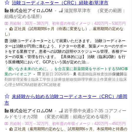
治験コーディネーター（CRC）経験者/草津市
株式会社アイロムOM
-
滋賀県草津市 （変更の範囲：
組織が定める場所）
月給制：30万～38万円、初年度の年収イメージ：420万円～530万円
-
正社員（試用期間6ヶ月（待遇に変更なし）、雇用期間の定めな
し）
治験コーディネーターとして就業いただきます。 治験コーディネー
ターは治験が円滑に進むよう、ドクターや患者、製薬メーカーのサポー
トをする業務です。患者への試験の説明やスケジュール管理、各種デー
ターの収集・管理を行います。 【具体的には】 治験（臨床試験）を行
う医療機関において、GCPという国が定めた治...
「憂いなき未来のために。」を合言葉に新薬開発をサポートするSMO事
業のパイオニア
-
更新日:2026/8/5 -
看護師臨床検査技師
保健師
薬
剤師管理栄養士臨床工学技士診療放射線技師理学療法士作業療法士臨床
心理士MRCRA経験者CRC経験者
未経験から始める治験コーディネーター（CRC）/盛岡
市
株式会社アイロムOM
-
岩手県中央通1-7-35 コアフィー
ルドモリオカ2階 （変更の範囲：組織が定める場所）
月給制：30万～32万円、初年度の年収イメージ：420万円～450万円
-
正社員（雇用期間の定めなし、試用期間6ヶ月、本採用時と待遇の