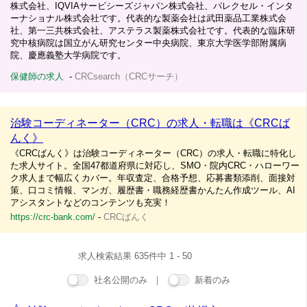
株式会社、IQVIAサービシーズジャパン株式会社、パレクセル・インタ
ーナショナル株式会社です。代表的な製薬会社は武田薬品工業株式会
社、第一三共株式会社、アステラス製薬株式会社です。代表的な臨床研
究中核病院は国立がん研究センター中央病院、東京大学医学部附属病
院、慶應義塾大学病院です。
保健師の求人
-
CRCsearch（CRCサーチ）
治験コーディネーター（CRC）の求人・転職は《CRCば
んく》
《CRCばんく》は治験コーディネーター（CRC）の求人・転職に特化し
た求人サイト。全国47都道府県に対応し、SMO・院内CRC・ハローワー
ク求人まで幅広くカバー。年収査定、合格予想、応募書類添削、面接対
策、口コミ情報、マンガ、履歴書・職務経歴書かんたん作成ツール、AI
アシスタントなどのコンテンツも充実！
https://crc-bank.com/
-
CRCばんく
求人検索結果 635件中 1 - 50
社名公開のみ ｜
新着のみ