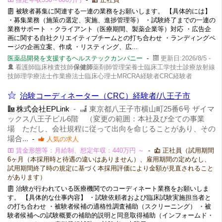
被験者募集に関連する一連の業務をお願いします。 【具体的には】
・募集業務（施策の選定、実施、進捗管理等） ・試験終了までの一連の
業務サポート ・クライアント（医療期間、製薬企業等）対応 ・広告企
画に関する自社クリエイティブチームとの打ち合わせ ・ランディングペ
ージの企画立案、作成 ・リスティング、広...
医薬品開発を支援するヘルステックカンパニー
-
更新日:2026/8/5 -
看護師臨床検査技師
保健師
薬剤師管理栄養士臨床工学技士診療放射線
技師理学療法士作業療法士臨床心理士MRCRA経験者CRC経験者
治験コーディネーター（CRC）経験者/八王子市
株式会社EPLink
-
東京都八王子市横山町25番6号 ザイマ
ックス八王子ビル6階 （変更の範囲：本社及び全ての事業
場 ただし、会社規程に従って出向を命じることがあり、その
場合...
-
人気の求人
賃金形態等：月給制、想定年収：440万円 ～
-
正社員（試用期間
6ヶ月（本採用時と待遇の違いはありません）、雇用期間の定めなし、
試用期間終了時の規定に基づく本採用評価により金額が見直されること
があります）
治験が行われている医療機関でのコーディネート業務をお願いしま
す。 【具体的な仕事内容】 ・試験依頼者および臨床試験実施担当者と
の打ち合わせ ・被験者候補の適格性調査補助（スクリーニング） ・被
験者候補への試験概要の補助的説明と同意取得補助（インフォームド・