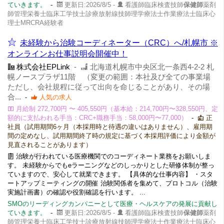
ていきます。
-
更新日:2026/8/5 -
看護師臨床検査技師
保健師
薬剤
師管理栄養士臨床工学技士診療放射線技師理学療法士作業療法士臨床心
理士MRCRA経験者
未経験から治験コーディネーター（CRC）へ/札幌市 ※
オンラインお仕事説明会開催中！
株式会社EPLink
-
北海道札幌市中央区北一条西4-2-2 札
幌ノースプラザ11階 （変更の範囲：本社及び全ての事業場
ただし、会社規程に従って出向を命じることがあり、その場
合...
-
人気の求人
月給制 272,700円 〜 405,550円（基本給：214,700円〜328,550円、定
額的に支払われる手当：CRC+職務手当：58,000円〜77,000）
-
正
社員（試用期間6ヶ月（本採用時と待遇の違いはありません）、雇用期
間の定めなし、試用期間終了時の規定に基づく本採用評価により金額が
見直されることがあります）
治験が行われている医療機関でのコーディネート業務をお願いしま
す。 未経験からでもeラーニングなどのしっかりとした研修体制が整っ
ていますので、安心して就業できます。 【具体的な仕事内容】 ・スタ
ートアップミーティングの開催 治験関係者を集めて、プロトコル（治験
実施計画書）の確認や役割確認を行います。 ...
SMOのリーディングカンパニーとして医療・ヘルスケアの発展に貢献し
ていきます。
-
更新日:2026/8/5 -
看護師臨床検査技師
保健師
薬剤
師管理栄養士臨床工学技士診療放射線技師理学療法士作業療法士臨床心