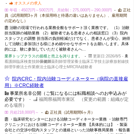
-
オススメの求人
年収：450万円～500万円、月給制：275,000円～290,000円
-
正社
員（試用期間3ヶ月（本採用時と待遇の違いはありません）、雇用期間
の定めなし）
治験の現場で行われる業務全般をサポート頂く業務です。 （1）治験
担当医師の補助業務 （2）被験者である患者さんの相談窓口 （3）院内
スタッフとの調整 担当医の負担軽減だけでなく、患者さんが安心、納得
して治験に参加頂ける様にきめ細やかなサポートをお願いします。具体
的には、験に参加していただく被験者さんへ...
業界トップクラスの規模と売上を誇ります。
-
更新日:2026/8/5 -
看護師臨床検査技師
保健師
薬剤師管理栄養士臨床工学技士診療放射線技
師理学療法士作業療法士臨床心理士MRCRA経験者
院内CRC・院内治験コーディネーター（病院の直接雇
用）※CRC経験者
事業所名非公開（ご覧になるには転職相談へのお申込みが
必要です）
-
福岡県福岡市東区 （変更の範囲：組織が定
める場所）
月給218,000円～
-
正社員（試用期間6ヶ月）
・臨床研究センターにおける治験コーディネーター業務 ・治験専門
クリニックにおける治験コーディネーター業務 【具体的には】 ・製薬
会社との交渉や院内スタッフとの連絡といった治験事務局業務 ・報告書