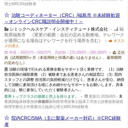
理士MRCRA経験者
治験コーディネーター（CRC）/福島市 ※未経験歓迎
～オンラインCRC職説明会開催中！～
シミックヘルスケア・インスティテュート株式会社
-
福
島県福島市 （変更の範囲：会社の定める勤務地、テレワーク
が適用になる場合はテレワークを行う場所を含む）
-
オスス
メの求人
年収：450万円～500万円、月給制：275,000円～290,000円
-
正社
員（試用期間3ヶ月（本採用時と待遇の違いはありません）、雇用期間
の定めなし）
治験の現場で行われる業務全般をサポート頂く業務です。 （1）治験
担当医師の補助業務 （2）被験者である患者さんの相談窓口 （3）院内
スタッフとの調整 担当医の負担軽減だけでなく、患者さんが安心、納得
して治験に参加頂ける様にきめ細やかなサポートをお願いします。具体
的には、験に参加していただく被験者さんへ...
業界トップクラスの規模と売上を誇ります。
-
更新日:2026/8/5 -
看護師臨床検査技師
保健師
薬剤師管理栄養士臨床工学技士診療放射線技
師理学療法士作業療法士臨床心理士MRCRA経験者
院内CRC/SMA（主に製薬メーカー対応）※CRC経験
者