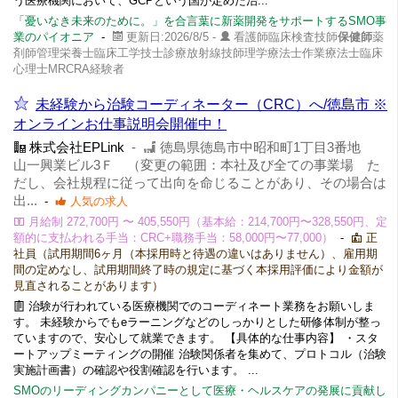
う医療機関において、GCPという国が定めた治...
「憂いなき未来のために。」を合言葉に新薬開発をサポートするSMO事
業のパイオニア
-
更新日:2026/8/5 -
看護師臨床検査技師
保健師
薬
剤師管理栄養士臨床工学技士診療放射線技師理学療法士作業療法士臨床
心理士MRCRA経験者
未経験から治験コーディネーター（CRC）へ/徳島市 ※
オンラインお仕事説明会開催中！
株式会社EPLink
-
徳島県徳島市中昭和町1丁目3番地
山一興業ビル3Ｆ （変更の範囲：本社及び全ての事業場 た
だし、会社規程に従って出向を命じることがあり、その場合は
出...
-
人気の求人
月給制 272,700円 〜 405,550円（基本給：214,700円〜328,550円、定
額的に支払われる手当：CRC+職務手当：58,000円〜77,000）
-
正
社員（試用期間6ヶ月（本採用時と待遇の違いはありません）、雇用期
間の定めなし、試用期間終了時の規定に基づく本採用評価により金額が
見直されることがあります）
治験が行われている医療機関でのコーディネート業務をお願いしま
す。 未経験からでもeラーニングなどのしっかりとした研修体制が整っ
ていますので、安心して就業できます。 【具体的な仕事内容】 ・スタ
ートアップミーティングの開催 治験関係者を集めて、プロトコル（治験
実施計画書）の確認や役割確認を行います。 ...
SMOのリーディングカンパニーとして医療・ヘルスケアの発展に貢献し