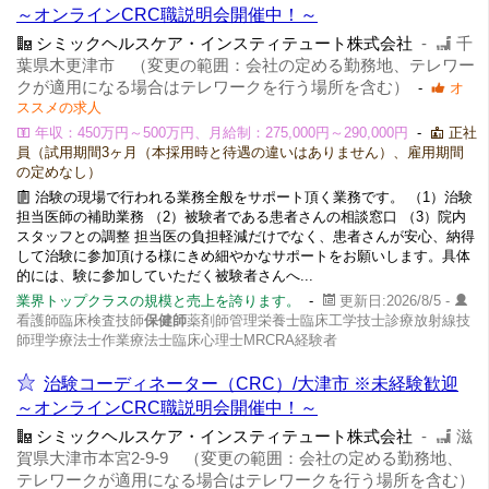
～オンラインCRC職説明会開催中！～
シミックヘルスケア・インスティテュート株式会社
-
千
葉県木更津市 （変更の範囲：会社の定める勤務地、テレワー
クが適用になる場合はテレワークを行う場所を含む）
-
オ
ススメの求人
年収：450万円～500万円、月給制：275,000円～290,000円
-
正社
員（試用期間3ヶ月（本採用時と待遇の違いはありません）、雇用期間
の定めなし）
治験の現場で行われる業務全般をサポート頂く業務です。 （1）治験
担当医師の補助業務 （2）被験者である患者さんの相談窓口 （3）院内
スタッフとの調整 担当医の負担軽減だけでなく、患者さんが安心、納得
して治験に参加頂ける様にきめ細やかなサポートをお願いします。具体
的には、験に参加していただく被験者さんへ...
業界トップクラスの規模と売上を誇ります。
-
更新日:2026/8/5 -
看護師臨床検査技師
保健師
薬剤師管理栄養士臨床工学技士診療放射線技
師理学療法士作業療法士臨床心理士MRCRA経験者
治験コーディネーター（CRC）/大津市 ※未経験歓迎
～オンラインCRC職説明会開催中！～
シミックヘルスケア・インスティテュート株式会社
-
滋
賀県大津市本宮2-9-9 （変更の範囲：会社の定める勤務地、
テレワークが適用になる場合はテレワークを行う場所を含む）