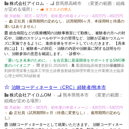
株式会社アイロム
-
群馬県高崎市 （変更の範囲：組織
が定める場所）
-
オススメの求人
月給制：30万～32万円、初年度の年収イメージ：420万円～450万円
-
正社員（雇用期間の定めなし、試用期間6ヶ月、本採用時と待遇の
違いはありません）
総合病院などの医療機関の治験事務室にて勤務し、被験者の方への対
応や、治験のスケジュールやデータの管理など、治験が正確かつスムー
ズに実施できるように、進捗全体をサポートしていただきます。 【具体
的には】 1）被験者への対応 ・治験の内容や治験薬に関する説明を行
い、治験参加の意思を確認します。 ・診察や...
「憂いなき未来のために。」を合言葉に新薬開発をサポートするSMO事
業のパイオニア
-
更新日:2026/8/5 -
看護師臨床検査技師
保健師
薬
剤師管理栄養士臨床工学技士診療放射線技師理学療法士作業療法士臨床
心理士MRCRA経験者
治験コーディネーター（CRC）経験者/熊本市
株式会社アイロムOM
-
熊本県熊本市 （変更の範囲：
組織が定める場所）
月給制：30万～38万円、初年度の年収イメージ：420万円～530万円
-
正社員（試用期間6ヶ月（待遇に変更なし）、雇用期間の定めな
し）
治験コーディネーターとして就業いただきます。 治験コーディネー