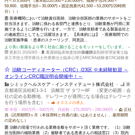
円～373,000円 （基本給220,000～230,000円、職務手当24,500～
59,800、役職手当0～30,000円＋固定残業代41,500～53,200円/20時間
分）））
医療機関において治験責任医師、治験分担医師の業務のサポートをご
担当頂きます。治験に係わる各部門と連携をとり、治験業務が円滑に実
施できるように調整を行います。一方で、治験依頼者である製薬会社と
の連絡窓口としてもご活躍頂きます。 【具体的には】 ・医療期間での
治験実施準備 ・患者のスクーリング、同意説...
より良い新薬をより早く社会に届けることをモットーをしています。
-
更新日:2026/8/5 -
看護師臨床検査技師
保健師
薬剤師管理栄養士臨
床工学技士理学療法士作業療法士臨床心理士MRCRA経験者CRC経験者
治験コーディネーター（CRC）/23区 ※未経験歓迎 ～
オンラインCRC職説明会開催中！～
シミックヘルスケア・インスティテュート株式会社
-
東
京都港区浜松町1-3-1 浜離宮 ザ タワー8F （変更の範囲：会
社の定める勤務地、テレワークが適用になる場合はテレワーク
を行う場所を含む）
-
オススメの求人
年収：450万円～500万円、月給制：275,000円～290,000円
-
正社
員（試用期間3ヶ月（本採用時と待遇の違いはありません）、雇用期間
の定めなし）
治験の現場で行われる業務全般をサポート頂く業務です。 （1）治験
担当医師の補助業務 （2）被験者である患者さんの相談窓口 （3）院内