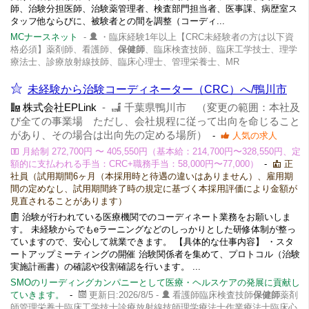
師、治験分担医師、治験薬管理者、検査部門担当者、医事課、病歴室ス
タッフ他ならびに、被験者との間を調整（コーディ...
MCナースネット
-
・臨床経験1年以上【CRC未経験者の方は以下資
格必須】薬剤師、看護師、
保健師
、臨床検査技師、臨床工学技士、理学
療法士、診療放射線技師、臨床心理士、管理栄養士、MR
未経験から治験コーディネーター（CRC）へ/鴨川市
株式会社EPLink
-
千葉県鴨川市 （変更の範囲：本社及
び全ての事業場 ただし、会社規程に従って出向を命じること
があり、その場合は出向先の定める場所）
-
人気の求人
月給制 272,700円 〜 405,550円（基本給：214,700円〜328,550円、定
額的に支払われる手当：CRC+職務手当：58,000円〜77,000）
-
正
社員（試用期間6ヶ月（本採用時と待遇の違いはありません）、雇用期
間の定めなし、試用期間終了時の規定に基づく本採用評価により金額が
見直されることがあります）
治験が行われている医療機関でのコーディネート業務をお願いしま
す。 未経験からでもeラーニングなどのしっかりとした研修体制が整っ
ていますので、安心して就業できます。 【具体的な仕事内容】 ・スタ
ートアップミーティングの開催 治験関係者を集めて、プロトコル（治験
実施計画書）の確認や役割確認を行います。 ...
SMOのリーディングカンパニーとして医療・ヘルスケアの発展に貢献し
ていきます。
-
更新日:2026/8/5 -
看護師臨床検査技師
保健師
薬剤
師管理栄養士臨床工学技士診療放射線技師理学療法士作業療法士臨床心