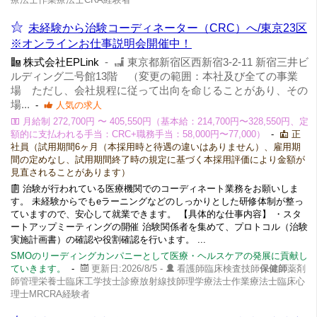
未経験から治験コーディネーター（CRC）へ/東京23区
※オンラインお仕事説明会開催中！
株式会社EPLink
-
東京都新宿区西新宿3-2-11 新宿三井ビ
ルディング二号館13階 （変更の範囲：本社及び全ての事業
場 ただし、会社規程に従って出向を命じることがあり、その
場...
-
人気の求人
月給制 272,700円 〜 405,550円（基本給：214,700円〜328,550円、定
額的に支払われる手当：CRC+職務手当：58,000円〜77,000）
-
正
社員（試用期間6ヶ月（本採用時と待遇の違いはありません）、雇用期
間の定めなし、試用期間終了時の規定に基づく本採用評価により金額が
見直されることがあります）
治験が行われている医療機関でのコーディネート業務をお願いしま
す。 未経験からでもeラーニングなどのしっかりとした研修体制が整っ
ていますので、安心して就業できます。 【具体的な仕事内容】 ・スタ
ートアップミーティングの開催 治験関係者を集めて、プロトコル（治験
実施計画書）の確認や役割確認を行います。 ...
SMOのリーディングカンパニーとして医療・ヘルスケアの発展に貢献し
ていきます。
-
更新日:2026/8/5 -
看護師臨床検査技師
保健師
薬剤
師管理栄養士臨床工学技士診療放射線技師理学療法士作業療法士臨床心
理士MRCRA経験者