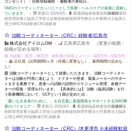
コンセント） ・症例登録補助 ・被験者の来院日...
SMOのリーディングカンパニーとして医療・ヘルスケアの発展に貢献し
ていきます。
-
更新日:2026/8/5 -
看護師臨床検査技師
保健師
薬剤
師管理栄養士臨床工学技士診療放射線技師理学療法士作業療法士臨床心
理士MRCRA経験者CRC経験者
治験コーディネーター（CRC）経験者/広島市
株式会社アイロムOM
-
広島県広島市 （変更の範囲：
組織が定める場所）
月給制：30万～38万円、初年度の年収イメージ：420万円～530万円
-
正社員（試用期間6ヶ月（待遇に変更なし）、雇用期間の定めな
し）
治験コーディネーターとして就業いただきます。 治験コーディネー
ターは治験が円滑に進むよう、ドクターや患者、製薬メーカーのサポー
トをする業務です。患者への試験の説明やスケジュール管理、各種デー
ターの収集・管理を行います。 【具体的には】 治験（臨床試験）を行
う医療機関において、GCPという国が定めた治...
「憂いなき未来のために。」を合言葉に新薬開発をサポートするSMO事
業のパイオニア
-
更新日:2026/8/5 -
看護師臨床検査技師
保健師
薬
剤師管理栄養士臨床工学技士診療放射線技師理学療法士作業療法士臨床
心理士MRCRA経験者CRC経験者
治験コーディネーター（CRC）/木更津市 ※未経験歓迎