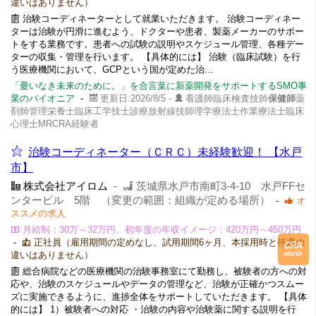
違いはありません）
治験コーディネーターとして就業いただきます。 治験コーディネー
ターは治験が円滑に進むよう、ドクターや患者、製薬メーカーのサポー
トをする業務です。患者への試験の説明やスケジュール管理、各種デー
ターの収集・管理を行います。 【具体的には】 治験（臨床試験）を行
う医療機関において、GCPという国が定めた治...
「憂いなき未来のために。」を合言葉に新薬開発をサポートするSMO事
業のパイオニア
-
更新日:2026/8/5 -
看護師臨床検査技師
保健師
薬
剤師管理栄養士臨床工学技士診療放射線技師理学療法士作業療法士臨床
心理士MRCRA経験者
治験コーディネーター（ＣＲＣ）未経験歓迎！ 【水戸
市】
株式会社アイロム
-
茨城県水戸市南町3-4-10 水戸FFセ
ンタービル 5階 （変更の範囲：組織が定める場所）
-
オ
ススメの求人
月給制：30万～32万円、初年度の年収イメージ：420万円～450万円
-
正社員（雇用期間の定めなし、試用期間6ヶ月、本採用時と待遇の
違いはありません）
総合病院などの医療機関の治験事務室にて勤務し、被験者の方への対
応や、治験のスケジュールやデータの管理など、治験が正確かつスムー
ズに実施できるように、進捗全体をサポートしていただきます。 【具体
的には】 1）被験者への対応 ・治験の内容や治験薬に関する説明を行