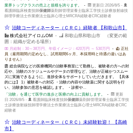
業界トップクラスの売上と規模を誇ります。
-
更新日:2026/8/5 -
看護師臨床検査技師
保健師
薬剤師管理栄養士臨床工学技士診療放射線技
師理学療法士作業療法士臨床心理士MRCRA経験者CRC経験者
治験コーディネーター（ＣＲＣ）経験者 【和歌山市】
株式会社アイロムOM
-
和歌山県和歌山市 （変更の範
囲：組織が定める場所）
月給制：30～38万円、年収イメージ：420万円 ～ 530万円
-
正社
員（雇用期間の定めなし、試用期間6ヶ月、本採用時と待遇の違いはあ
りません）
総合病院などの医療機関の治験事務室にて勤務し、被験者の方への対
応や、治験のスケジュールやデータの管理など、治験が正確かつスムー
ズに実施できるように、進捗全体をサポートしていただきます。 【具体
的には】 1）被験者への対応 ・治験の内容や治験薬に関する説明を行
い、治験参加の意思を確認します。 ・診察や...
「治験」を通じて医学の進歩と医療の向上に貢献します。
-
更新
日:2026/8/5 -
看護師臨床検査技師
保健師
薬剤師管理栄養士臨床工学技
士診療放射線技師理学療法士作業療法士臨床心理士MRCRA経験者CRC
経験者
治験コーディネーター（ＣＲＣ）未経験歓迎！ 【高崎
市】