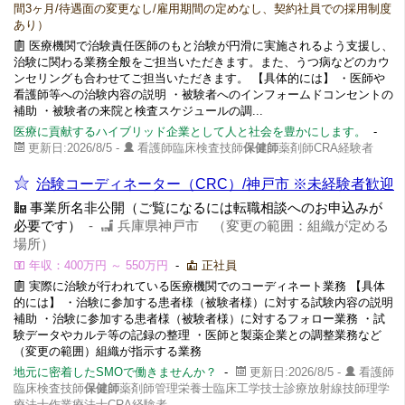
間3ヶ月/待遇面の変更なし/雇用期間の定めなし、契約社員での採用制度
あり）
医療機関で治験責任医師のもと治験が円滑に実施されるよう支援し、
治験に関わる業務全般をご担当いただきます。また、うつ病などのカウ
ンセリングも合わせてご担当いただきます。 【具体的には】 ・医師や
看護師等への治験内容の説明 ・被験者へのインフォームドコンセントの
補助 ・被験者の来院と検査スケジュールの調...
医療に貢献するハイブリッド企業として人と社会を豊かにします。
-
更新日:2026/8/5 -
看護師臨床検査技師
保健師
薬剤師CRA経験者
治験コーディネーター（CRC）/神戸市 ※未経験者歓迎
事業所名非公開（ご覧になるには転職相談へのお申込みが
必要です）
-
兵庫県神戸市 （変更の範囲：組織が定める
場所）
年収：400万円 ～ 550万円
-
正社員
実際に治験が行われている医療機関でのコーディネート業務 【具体
的には】 ・治験に参加する患者様（被験者様）に対する試験内容の説明
補助 ・治験に参加する患者様（被験者様）に対するフォロー業務 ・試
験データやカルテ等の記録の整理 ・医師と製薬企業との調整業務など
（変更の範囲）組織が指示する業務
地元に密着したSMOで働きませんか？
-
更新日:2026/8/5 -
看護師
臨床検査技師
保健師
薬剤師管理栄養士臨床工学技士診療放射線技師理学
療法士作業療法士CRA経験者