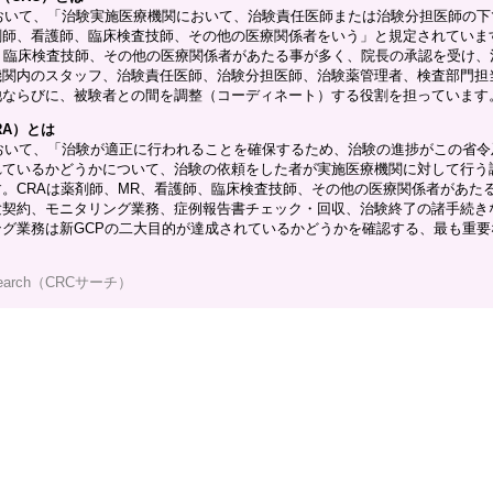
おいて、「治験実施医療機関において、治験責任医師または治験分担医師の下
剤師、看護師、臨床検査技師、その他の医療関係者をいう」と規定されていま
、臨床検査技師、その他の医療関係者があたる事が多く、院長の承認を受け、
機関内のスタッフ、治験責任医師、治験分担医師、治験薬管理者、検査部門担
他ならびに、被験者との間を調整（コーディネート）する役割を担っています
RA）とは
おいて、「治験が適正に行われることを確保するため、治験の進捗がこの省令
れているかどうかについて、治験の依頼をした者が実施医療機関に対して行う
。CRAは薬剤師、MR、看護師、臨床検査技師、その他の医療関係者があた
験契約、モニタリング業務、症例報告書チェック・回収、治験終了の諸手続き
グ業務は新GCPの二大目的が達成されているかどうかを確認する、最も重要
earch（CRCサーチ）