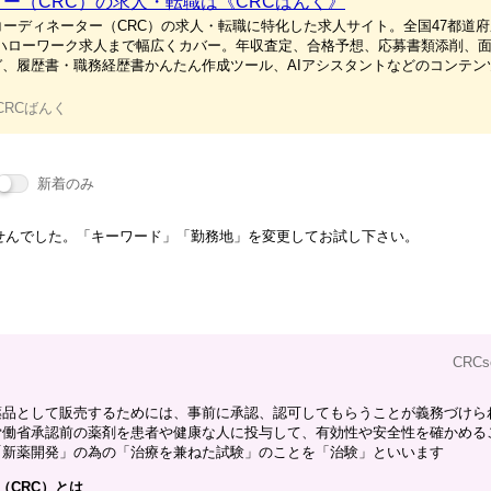
ー（CRC）の求人・転職は《CRCばんく》
コーディネーター（CRC）の求人・転職に特化した求人サイト。全国47都道
・ハローワーク求人まで幅広くカバー。年収査定、合格予想、応募書類添削、
、履歴書・職務経歴書かんたん作成ツール、AIアシスタントなどのコンテン
CRCばんく
新着のみ
せんでした。「キーワード」「勤務地」を変更してお試し下さい。
CRC
薬品として販売するためには、事前に承認、認可してもらうことが義務づけら
労働省承認前の薬剤を患者や健康な人に投与して、有効性や安全性を確かめる
「新薬開発」の為の「治療を兼ねた試験」のことを「治験」といいます
（CRC）とは