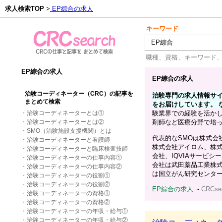
求人検索TOP
>
EP綜合の求人
キーワード
職種、資格、キーワード
EP綜合の求人
EP綜合の求人
治験コーディネーター（CRC）の記事を
治験専門の求人情報サイト
まとめて検索
をお届けしています。 
・
治験コーディネーターとは①
験業界での経験を活か
・
治験コーディネーターとは②
剤師など医療分野で培
・
SMO（治験施設支援機関）とは
代表的なSMOは株式会
・
治験コーディネーターと看護師
株式会社アイロム、株式
・
治験コーディネーターと臨床検査技師
会社、IQVIAサービ
・
治験コーディネーターの仕事内容①
会社は武田薬品工業株
・
治験コーディネーターの仕事内容②
は国立がん研究センタ
・
治験コーディネーターの役割①
・
治験コーディネーターの役割②
EP綜合の求人
-
CRCs
・
治験コーディネーターの資格①
・
治験コーディネーターの資格②
・
治験コーディネーターの年収・給与①
・
治験コーディネーターの年収・給与②