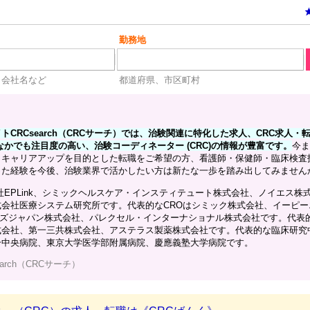
勤務地
、会社名など
都道府県、市区町村
CRCsearch（CRCサーチ）では、治験関連に特化した求人、CRC求人・
なかでも注目度の高い、治験コーディネーター (CRC)の情報が豊富です。
今ま
しキャリアアップを目的とした転職をご希望の方、看護師・保健師・臨床検査
った経験を今後、治験業界で活かしたい方は新たな一歩を踏み出してみません
社EPLink、シミックヘルスケア・インスティテュート株式会社、ノイエス株
会社医療システム研究所です。代表的なCROはシミック株式会社、イーピー
シーズジャパン株式会社、パレクセル・インターナショナル株式会社です。代表
式会社、第一三共株式会社、アステラス製薬株式会社です。代表的な臨床研究
ー中央病院、東京大学医学部附属病院、慶應義塾大学病院です。
earch（CRCサーチ）