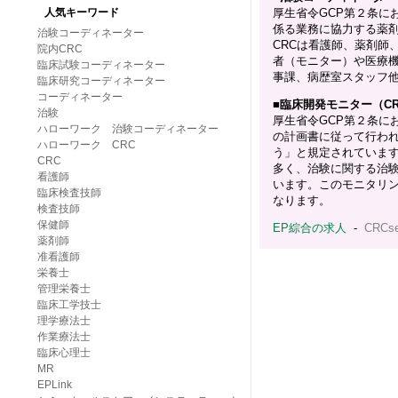
厚生省令GCP第２条に
人気キーワード
係る業務に協力する薬
治験コーディネーター
CRCは看護師、薬剤師
院内CRC
者（モニター）や医療
臨床試験コーディネーター
事課、病歴室スタッフ
臨床研究コーディネーター
コーディネーター
■
臨床開発モニター（C
治験
厚生省令GCP第２条に
ハローワーク 治験コーディネーター
の計画書に従って行わ
ハローワーク CRC
う」と規定されています
CRC
多く、治験に関する治
看護師
います。このモニタリン
臨床検査技師
なります。
検査技師
保健師
EP綜合の求人
-
CRCs
薬剤師
准看護師
栄養士
管理栄養士
臨床工学技士
理学療法士
作業療法士
臨床心理士
MR
EPLink