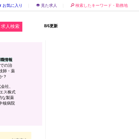
お気に入り
｜
見た求人
｜
検索したキーワード・勤務地
8/6更新
転職情報
での治
技師・薬
か？
式会社、
エス株式
的な製薬
中核病院