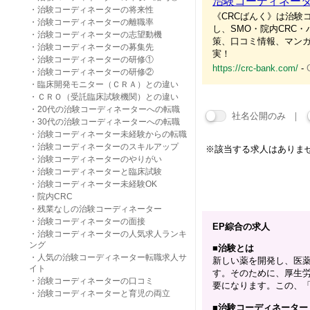
治験コーディネータ
・
治験コーディネーターの将来性
《CRCばんく》は治験
・
治験コーディネーターの離職率
し、SMO・院内CRC
・
治験コーディネーターの志望動機
策、口コミ情報、マンガ
・
治験コーディネーターの募集先
実！
・
治験コーディネーターの研修①
https://crc-bank.com/
-
・
治験コーディネーターの研修②
・
臨床開発モニター（ＣＲＡ）との違い
・
ＣＲＯ（受託臨床試験機関）との違い
・
20代の治験コーディネーターへの転職
社名公開のみ ｜
・
30代の治験コーディネーターへの転職
・
治験コーディネーター未経験からの転職
・
治験コーディネーターのスキルアップ
※該当する求人はありま
・
治験コーディネーターのやりがい
・
治験コーディネーターと臨床試験
・
治験コーディネーター未経験OK
・
院内CRC
・
残業なしの治験コーディネーター
・
治験コーディネーターの面接
EP綜合の求人
・
治験コーディネーターの人気求人ランキ
ング
■
治験とは
・
人気の治験コーディネーター転職求人サ
新しい薬を開発し、医
イト
す。そのために、厚生
・
治験コーディネーターの口コミ
要になります。この、
・
治験コーディネーターと育児の両立
■
治験コーディネーター