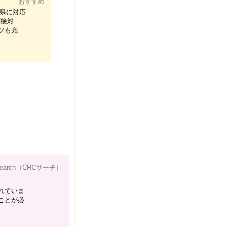
おすすめ
府県に対応
面接対
ツも充
search（CRCサーチ）
れていま
ことが必