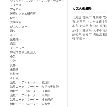
シミックヘルスケア・インスティテュート
ノイエス
人気の勤務地
アイロム
医療システム研究所
北海道
札幌市
旭川市
岩
SMO
市
埼玉県
さいたま市
群
大学病院
本市
新潟県
新潟市
長岡
がんセンター
京都市
滋賀県
大津市
奈
国立
高知県
高知市
徳島県
徳
市立
県
那覇市
医療法人
病院
クリニック
特定非営利活動法人
企業
会社
資格
未経験
経験者
正社員
治験コーディネーター 看護師
治験コーディネーター 臨床検査技師
治験コーディネーター 保健師
治験コーディネーター 薬剤師
治験コーディネーター 准看護師
治験コーディネーター 栄養士