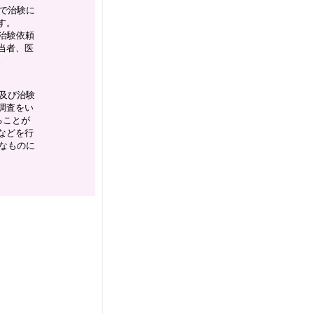
で治験に
す。
治験依頼
当者、医
。
及び治験
調査をい
ることが
などを行
なものに