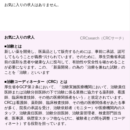
お気に入りの求人はありません。
お気に入りの求人
CRCsearch（CRCサーチ）
■
治験とは
新しい薬を開発し、医薬品として販売するためには、事前に承認、認可
してもらうことが義務づけられています。そのために、厚生労働省承認
前の薬剤を患者や健康な人に投与して、有効性や安全性を確かめること
が必要になります。この、「新薬開発」の為の「治療を兼ねた試験」の
ことを「治験」といいます
■
治験コーディネーター（CRC）とは
厚生省令GCP第２条において、「治験実施医療機関において、治験責任
医師または治験分担医師の下で治験に係る業務に協力する薬剤師、看護
師、臨床検査技師、その他の医療関係者をいう」と規定されています。
CRCは看護師、薬剤師、臨床検査技師、その他の医療関係者があたる事
が多く、院長の承認を受け、治験依頼者（モニター）や医療機関内のス
タッフ、治験責任医師、治験分担医師、治験薬管理者、検査部門担当
者、医事課、病歴室スタッフ他ならびに、被験者との間を調整（コーデ
ィネート）する役割を担っています。