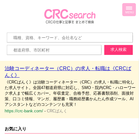
toggl
navig
MENU
治験コーディネーター（CRC）の求人・転職は《CRCば
んく》
《CRCばんく》は治験コーディネーター（CRC）の求人・転職に特化し
た求人サイト。全国47都道府県に対応し、SMO・院内CRC・ハローワー
ク求人まで幅広くカバー。年収査定、合格予想、応募書類添削、面接対
策、口コミ情報、マンガ、履歴書・職務経歴書かんたん作成ツール、AI
アシスタントなどのコンテンツも充実！
https://crc-bank.com/
-
CRCばんく
お気に入り