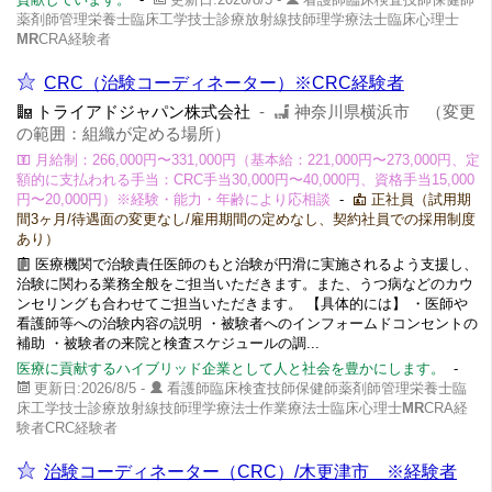
薬剤師管理栄養士臨床工学技士診療放射線技師理学療法士臨床心理士
MR
CRA経験者
CRC（治験コーディネーター）※CRC経験者
トライアドジャパン株式会社
-
神奈川県横浜市 （変更
の範囲：組織が定める場所）
月給制：266,000円〜331,000円（基本給：221,000円〜273,000円、定
額的に支払われる手当：CRC手当30,000円〜40,000円、資格手当15,000
円〜20,000円）※経験・能力・年齢により応相談
-
正社員（試用期
間3ヶ月/待遇面の変更なし/雇用期間の定めなし、契約社員での採用制度
あり）
医療機関で治験責任医師のもと治験が円滑に実施されるよう支援し、
治験に関わる業務全般をご担当いただきます。また、うつ病などのカウ
ンセリングも合わせてご担当いただきます。 【具体的には】 ・医師や
看護師等への治験内容の説明 ・被験者へのインフォームドコンセントの
補助 ・被験者の来院と検査スケジュールの調...
医療に貢献するハイブリッド企業として人と社会を豊かにします。
-
更新日:2026/8/5 -
看護師臨床検査技師保健師薬剤師管理栄養士臨
床工学技士診療放射線技師理学療法士作業療法士臨床心理士
MR
CRA経
験者CRC経験者
治験コーディネーター（CRC）/木更津市 ※経験者