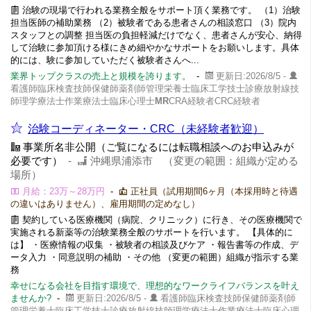
治験の現場で行われる業務全般をサポート頂く業務です。 （1）治験
担当医師の補助業務 （2）被験者である患者さんの相談窓口 （3）院内
スタッフとの調整 担当医の負担軽減だけでなく、患者さんが安心、納得
して治験に参加頂ける様にきめ細やかなサポートをお願いします。具体
的には、験に参加していただく被験者さんへ...
業界トップクラスの売上と規模を誇ります。
-
更新日:2026/8/5 -
看護師臨床検査技師保健師薬剤師管理栄養士臨床工学技士診療放射線技
師理学療法士作業療法士臨床心理士
MR
CRA経験者CRC経験者
治験コーディネーター・CRC（未経験者歓迎）
事業所名非公開（ご覧になるには転職相談へのお申込みが
必要です）
-
沖縄県浦添市 （変更の範囲：組織が定める
場所）
月給：23万～28万円
-
正社員（試用期間6ヶ月（本採用時と待遇
の違いはありません）、雇用期間の定めなし）
契約している医療機関（病院、クリニック）に行き、その医療機関で
実施される新薬等の治験業務全般のサポートを行います。 【具体的に
は】 ・医療情報の収集 ・被験者の相談及びケア ・報告書等の作成、デ
ータ入力 ・同意説明の補助 ・その他 （変更の範囲）組織が指示する業
務
幸せになる会社を目指す環境で、理想的なワークライフバランスを叶え
ませんか?
-
更新日:2026/8/5 -
看護師臨床検査技師保健師薬剤師
管理栄養士臨床工学技士診療放射線技師理学療法士作業療法士臨床心理