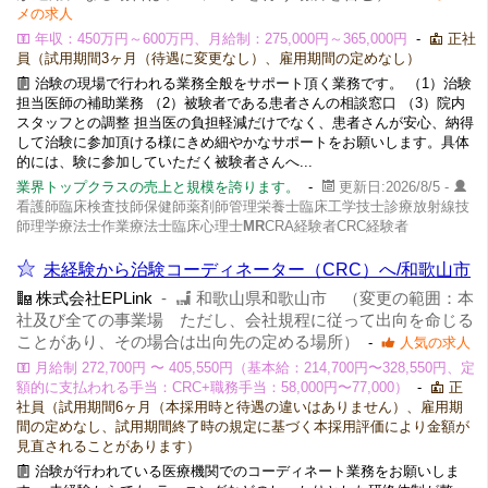
メの求人
年収：450万円～600万円、月給制：275,000円～365,000円
-
正社
員（試用期間3ヶ月（待遇に変更なし）、雇用期間の定めなし）
治験の現場で行われる業務全般をサポート頂く業務です。 （1）治験
担当医師の補助業務 （2）被験者である患者さんの相談窓口 （3）院内
スタッフとの調整 担当医の負担軽減だけでなく、患者さんが安心、納得
して治験に参加頂ける様にきめ細やかなサポートをお願いします。具体
的には、験に参加していただく被験者さんへ...
業界トップクラスの売上と規模を誇ります。
-
更新日:2026/8/5 -
看護師臨床検査技師保健師薬剤師管理栄養士臨床工学技士診療放射線技
師理学療法士作業療法士臨床心理士
MR
CRA経験者CRC経験者
未経験から治験コーディネーター（CRC）へ/和歌山市
株式会社EPLink
-
和歌山県和歌山市 （変更の範囲：本
社及び全ての事業場 ただし、会社規程に従って出向を命じる
ことがあり、その場合は出向先の定める場所）
-
人気の求人
月給制 272,700円 〜 405,550円（基本給：214,700円〜328,550円、定
額的に支払われる手当：CRC+職務手当：58,000円〜77,000）
-
正
社員（試用期間6ヶ月（本採用時と待遇の違いはありません）、雇用期
間の定めなし、試用期間終了時の規定に基づく本採用評価により金額が
見直されることがあります）
治験が行われている医療機関でのコーディネート業務をお願いしま