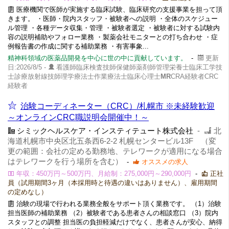
医療機関で医師が実施する臨床試験、臨床研究の支援事業を担って頂
きます。 ・医師・院内スタッフ・被験者への説明 ・全体のスケジュー
ル管理 ・各種データ収集・管理 ・被験者選定 ・被験者に対する試験内
容の説明補助やフォロー業務 ・製薬会社モニターとの打ち合わせ ・症
例報告書の作成に関する補助業務 ・有害事象...
精神科領域の医薬品開発を中心に世の中に貢献しています。
-
更新
日:2026/8/5 -
看護師臨床検査技師保健師薬剤師管理栄養士臨床工学技
士診療放射線技師理学療法士作業療法士臨床心理士
MR
CRA経験者CRC
経験者
治験コーディネーター（CRC）/札幌市 ※未経験歓迎
～オンラインCRC職説明会開催中！～
シミックヘルスケア・インスティテュート株式会社
-
北
海道札幌市中央区北五条西6-2-2 札幌センタービル13F （変
更の範囲：会社の定める勤務地、テレワークが適用になる場合
はテレワークを行う場所を含む）
-
オススメの求人
年収：450万円～500万円、月給制：275,000円～290,000円
-
正社
員（試用期間3ヶ月（本採用時と待遇の違いはありません）、雇用期間
の定めなし）
治験の現場で行われる業務全般をサポート頂く業務です。 （1）治験
担当医師の補助業務 （2）被験者である患者さんの相談窓口 （3）院内
スタッフとの調整 担当医の負担軽減だけでなく、患者さんが安心、納得