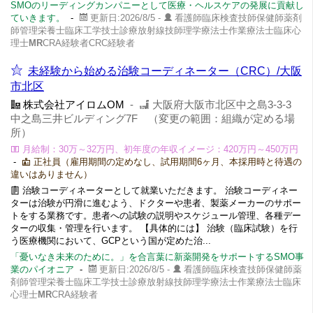
SMOのリーディングカンパニーとして医療・ヘルスケアの発展に貢献し
ていきます。
-
更新日:2026/8/5 -
看護師臨床検査技師保健師薬剤
師管理栄養士臨床工学技士診療放射線技師理学療法士作業療法士臨床心
理士
MR
CRA経験者CRC経験者
未経験から始める治験コーディネーター（CRC）/大阪
市北区
株式会社アイロムOM
-
大阪府大阪市北区中之島3-3-3
中之島三井ビルディング7F （変更の範囲：組織が定める場
所）
月給制：30万～32万円、初年度の年収イメージ：420万円～450万円
-
正社員（雇用期間の定めなし、試用期間6ヶ月、本採用時と待遇の
違いはありません）
治験コーディネーターとして就業いただきます。 治験コーディネー
ターは治験が円滑に進むよう、ドクターや患者、製薬メーカーのサポー
トをする業務です。患者への試験の説明やスケジュール管理、各種デー
ターの収集・管理を行います。 【具体的には】 治験（臨床試験）を行
う医療機関において、GCPという国が定めた治...
「憂いなき未来のために。」を合言葉に新薬開発をサポートするSMO事
業のパイオニア
-
更新日:2026/8/5 -
看護師臨床検査技師保健師薬
剤師管理栄養士臨床工学技士診療放射線技師理学療法士作業療法士臨床
心理士
MR
CRA経験者