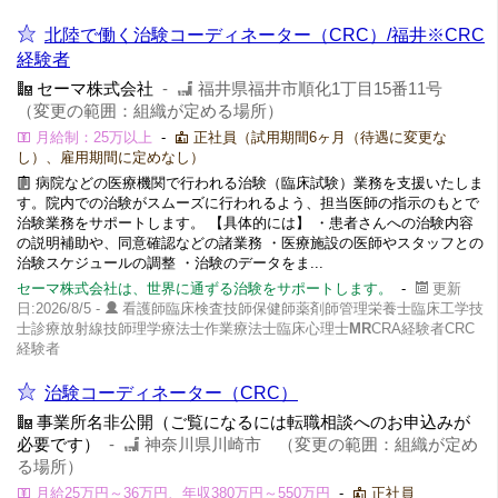
北陸で働く治験コーディネーター（CRC）/福井※CRC
経験者
セーマ株式会社
-
福井県福井市順化1丁目15番11号
（変更の範囲：組織が定める場所）
月給制：25万以上
-
正社員（試用期間6ヶ月（待遇に変更な
し）、雇用期間に定めなし）
病院などの医療機関で行われる治験（臨床試験）業務を支援いたしま
す。院内での治験がスムーズに行われるよう、担当医師の指示のもとで
治験業務をサポートします。 【具体的には】 ・患者さんへの治験内容
の説明補助や、同意確認などの諸業務 ・医療施設の医師やスタッフとの
治験スケジュールの調整 ・治験のデータをま...
セーマ株式会社は、世界に通ずる治験をサポートします。
-
更新
日:2026/8/5 -
看護師臨床検査技師保健師薬剤師管理栄養士臨床工学技
士診療放射線技師理学療法士作業療法士臨床心理士
MR
CRA経験者CRC
経験者
治験コーディネーター（CRC）
事業所名非公開（ご覧になるには転職相談へのお申込みが
必要です）
-
神奈川県川崎市 （変更の範囲：組織が定め
る場所）
月給25万円～36万円、年収380万円～550万円
-
正社員