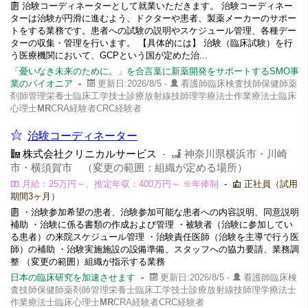
治験コーディネーターとして就業いただきます。 治験コーディネー
ターは治験が円滑に進むよう、ドクターや患者、製薬メーカーのサポー
トをする業務です。患者への試験の説明やスケジュール管理、各種デー
ターの収集・管理を行います。 【具体的には】 治験（臨床試験）を行
う医療機関において、GCPという国が定めた治...
「憂いなき未来のために。」を合言葉に新薬開発をサポートするSMO事
業のパイオニア
-
更新日:2026/8/5 -
看護師臨床検査技師保健師薬
剤師管理栄養士臨床工学技士診療放射線技師理学療法士作業療法士臨床
心理士
MR
CRA経験者CRC経験者
治験コーディネーター
株式会社クリニカルサービス
-
神奈川県横浜市・川崎
市・横須賀市 （変更の範囲：組織が定める場所）
月給：25万円～、推定年収：400万円～ ※年俸制
-
正社員（試用
期間3ヶ月）
・治験参加希望の患者、治験参加可能な患者への内容説明、同意説明
補助 ・治験に係る書類の作成および管理 ・被験者（治験に参加してい
る患者）の来院スケジュール管理 ・治験責任医師（治験を主導で行う医
師）の補助 ・治験実施施設の設備準備、スタッフへの協力要請、業務調
整 （変更の範囲）組織が指示する業務
日本の臨床研究を加速させます
-
更新日:2026/8/5 -
看護師臨床検
査技師保健師薬剤師管理栄養士臨床工学技士診療放射線技師理学療法士
作業療法士臨床心理士
MR
CRA経験者CRC経験者