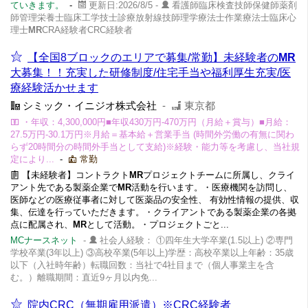
ていきます。
-
更新日:2026/8/5 -
看護師臨床検査技師保健師薬剤
師管理栄養士臨床工学技士診療放射線技師理学療法士作業療法士臨床心
理士
MR
CRA経験者CRC経験者
【全国8ブロックのエリアで募集/常勤】未経験者の
MR
大募集！！充実した研修制度/住宅手当や福利厚生充実/医
療経験活かせます
シミック・イニジオ株式会社
-
東京都
・年収：4,300,000円■年収430万円-470万円（月給＋賞与）■月給：
27.5万円-30.1万円※月給＝基本給＋営業手当 (時間外労働の有無に関わ
らず20時間分の時間外手当として支給)※経験・能力等を考慮し、当社規
定により...
-
常勤
【未経験者】コントラクト
MR
プロジェクトチームに所属し、クライ
アント先である製薬企業で
MR
活動を行います。・医療機関を訪問し、
医師などの医療従事者に対して医薬品の安全性、 有効性情報の提供、収
集、伝達を行っていただきます。・クライアントである製薬企業の各拠
点に配属され、
MR
として活動。・プロジェクトごと...
MCナースネット
-
社会人経験： ①四年生大学卒業(1.5以上) ②専門
学校卒業(3年以上) ③高校卒業(5年以上)学歴：高校卒業以上年齢：35歳
以下（入社時年齢）転職回数：当社で4社目まで（個人事業主を含
む。）離職期間：直近9ヶ月以内免...
院内CRC（無期雇用派遣）※CRC経験者