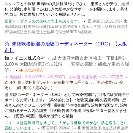
スタッフとの調整 担当医の負担軽減だけでなく、患者さんが安心、納得
して治験に参加頂ける様にきめ細やかなサポートをお願いします。具体
的には、験に参加していただく被験者さんへ...
業界トップクラスの規模と売上を誇ります。
-
更新日:2026/8/5 -
看護師臨床検査技師保健師薬剤師管理栄養士臨床工学技士診療放射線技
師理学療法士作業療法士臨床心理士
MR
CRA経験者
未経験者歓迎の治験コーディネーター（CRC）【大阪
市】
ノイエス株式会社
-
大阪府大阪市北区梅田一丁目1番3-
3100号 大阪駅前第3ビル31階 （変更の範囲：組織が定める場
所）
-
人気の求人
月給制：319,400円〜 402,520円、初年度 想定年収: 453～575万円
-
正社員（試用期間3ヶ月（研修期間中は手当なし、固定残業代が変
更）、雇用期間の定めなし）
治験コーディネーター（CRC）として医療機関における治験実施のサ
ポートをお願いします｡ 【具体的には】 ･治験実施内容の説明補助 ･患
者さんのスケジュール管理 ･薬剤部門や検査部門､治験担当医など､治験
に携わるチーム内の調整 ･症例報告書の作成 ※夜勤･当直一切ありませ
ん｡ （変更の範囲）組織が指示する業務
ノイエスは臨床研究を通じて、人がより健康で豊かな生活を送ることに
貢献しています。
-
更新日:2026/8/5 -
看護師臨床検査技師保健師