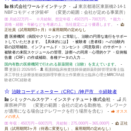
株式会社ワールドインテック
-
東京都港区東新橋2-14-1
NBFコモディオ汐留4F （変更の範囲：会社が定める事業所）
月給22万円～ ※月給制、想定年収：450万円～700万円、＊能力・
資格・経験・年齢などを考慮の上、当社規定により優遇します。
-
正社員（試用期間3ヶ月）※雇用期間の定めなし
医療機関（病院やクリニック）に常駐し、治験の円滑な進行をサポー
トしていただきます。 【具体的には】 ・被験者（患者様）への治験内
容の説明補助、インフォームド・コンセント（同意取得）のサポート ・
被験者の来院スケジュールの管理、診察への同席・心理的ケア ・症例報
告書（CRF）の作成補助、各種データの入力 ...
国内有数の医療機関で行われる新薬開発（治験）を支えています。
-
更新日:2026/8/5 -
看護師臨床検査技師保健師薬剤師管理栄養士臨
床工学技士診療放射線技師理学療法士作業療法士臨床心理士
MR
CRA経
験者CRC経験者
治験コーディネーター（CRC）/神戸市 ※経験者
シミックヘルスケア・インスティテュート株式会社
-
兵
庫県神戸市 （変更の範囲：会社の定める勤務地、テレワーク
が適用になる場合はテレワークを行う場所を含む）
-
オスス
メの求人
年収：450万円～600万円、月給制：275,000円～365,000円
-
正社
員（試用期間3ヶ月（待遇に変更なし）、雇用期間の定めなし）