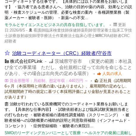
コーディネートする仕事です。 【具体的には以下の業務をお願いしま
す】 ・協力者である患者さんへ、治験の目的や薬の内容、効果などの説
明 ・検査スケジュールの管理、必要な検査の案内 ・各種調整業務（製
薬メーカー・被験者・医師） ・新薬への不安...
モラルとサイエンスとビジネスの共存を目指しています。
-
更新
日:2026/8/5 -
看護師臨床検査技師保健師薬剤師管理栄養士臨床工学技
士診療放射線技師理学療法士作業療法士臨床心理士
MR
CRA経験者CRC
経験者
治験コーディネーター（CRC）経験者/守谷市
株式会社EPLink
-
茨城県守谷市 （変更の範囲：本社及
び全ての事業場 ただし、会社規程に従って出向を命じること
があり、その場合は出向先の定める場所）
-
人気の求人
賃金形態等：月給制、想定年収：440万円 ～
-
正社員（試用期間
6ヶ月（本採用時と待遇の違いはありません）、雇用期間の定めなし、
試用期間終了時の規定に基づく本採用評価により金額が見直されること
があります）
治験が行われている医療機関でのコーディネート業務をお願いしま
す。 【具体的な仕事内容】 ・試験依頼者および臨床試験実施担当者と
の打ち合わせ ・被験者候補の適格性調査補助（スクリーニング） ・被
験者候補への試験概要の補助的説明と同意取得補助（インフォームド・
コンセント） ・症例登録補助 ・被験者の来院日...
SMOのリーディングカンパニーとして医療・ヘルスケアの発展に貢献し