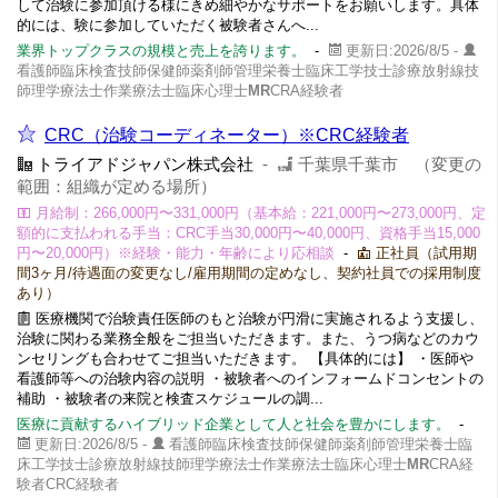
して治験に参加頂ける様にきめ細やかなサポートをお願いします。具体
的には、験に参加していただく被験者さんへ...
業界トップクラスの規模と売上を誇ります。
-
更新日:2026/8/5 -
看護師臨床検査技師保健師薬剤師管理栄養士臨床工学技士診療放射線技
師理学療法士作業療法士臨床心理士
MR
CRA経験者
CRC（治験コーディネーター）※CRC経験者
トライアドジャパン株式会社
-
千葉県千葉市 （変更の
範囲：組織が定める場所）
月給制：266,000円〜331,000円（基本給：221,000円〜273,000円、定
額的に支払われる手当：CRC手当30,000円〜40,000円、資格手当15,000
円〜20,000円）※経験・能力・年齢により応相談
-
正社員（試用期
間3ヶ月/待遇面の変更なし/雇用期間の定めなし、契約社員での採用制度
あり）
医療機関で治験責任医師のもと治験が円滑に実施されるよう支援し、
治験に関わる業務全般をご担当いただきます。また、うつ病などのカウ
ンセリングも合わせてご担当いただきます。 【具体的には】 ・医師や
看護師等への治験内容の説明 ・被験者へのインフォームドコンセントの
補助 ・被験者の来院と検査スケジュールの調...
医療に貢献するハイブリッド企業として人と社会を豊かにします。
-
更新日:2026/8/5 -
看護師臨床検査技師保健師薬剤師管理栄養士臨
床工学技士診療放射線技師理学療法士作業療法士臨床心理士
MR
CRA経
験者CRC経験者