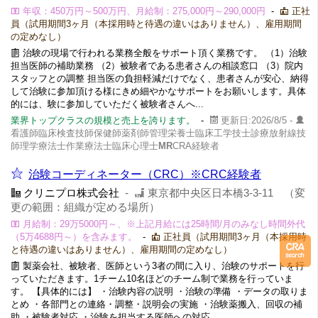
年収：450万円～500万円、月給制：275,000円～290,000円
-
正社
員（試用期間3ヶ月（本採用時と待遇の違いはありません）、雇用期間
の定めなし）
治験の現場で行われる業務全般をサポート頂く業務です。 （1）治験
担当医師の補助業務 （2）被験者である患者さんの相談窓口 （3）院内
スタッフとの調整 担当医の負担軽減だけでなく、患者さんが安心、納得
して治験に参加頂ける様にきめ細やかなサポートをお願いします。具体
的には、験に参加していただく被験者さんへ...
業界トップクラスの規模と売上を誇ります。
-
更新日:2026/8/5 -
看護師臨床検査技師保健師薬剤師管理栄養士臨床工学技士診療放射線技
師理学療法士作業療法士臨床心理士
MR
CRA経験者
治験コーディネーター（CRC）※CRC経験者
クリニプロ株式会社
-
東京都中央区⽇本橋3-3-11 （変
更の範囲：組織が定める場所）
⽉給制：29万5000円～、※上記月給には25時間/月のみなし時間外代
（5万4688円～）を含みます。
-
正社員（試用期間3ヶ月（本採用時
と待遇の違いはありません）、雇用期間の定めなし）
製薬会社、被験者、医師という3者の間に入り、治験のサポートを⾏
っていただきます。1チーム10名ほどのチーム制で業務を⾏っていま
す。 【具体的には】 ・治験内容の説明 ・治験の準備 ・データの取りま
とめ ・各部⾨との連絡・調整・説明会の実施 ・治験薬搬⼊、回収の補
助 ・被験者対応 ・治験を担当する医師への対応...