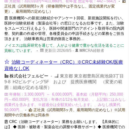
月給制：310,010円〜411,880円、初年度 想定年収：442～564万
-
正社員（試用期間3ヶ月（研修期間中は手当なし、固定残業代が変
更）、雇用期間の定めなし）
医療機関への新規治験紹介やアンケート回収、新規施設開拓を行い、
医師や治験依頼者（製薬会社等）の窓口となるお仕事です。また、治験
をスムーズに行えるよう、医師や関連部門のアポイント取得等の院内調
整、契約書の作成や管理、各種委員会の申請手続きなどの業務をご担当
頂きます。 治験事務局は営業的側面と事務的...
ノイエスは臨床研究を通じて、人がより健康で豊かな生活を送ることに
貢献しています。
-
更新日:2026/8/5 -
MR
CRA経験者
治験コーディネーター（CRC）※CRC未経験OK/医療
資格なしOK
株式会社フェルビー
-
東京都 東京都豊島区南池袋3丁目
9-8 H2ビルディング5F および 提携医療機関 （変更の範
囲：組織が定める場所）
年俸制：3,300,000円 ～ 6,000,000円、基本給（月額平均）250,000
円～450,000円、支払方法：年俸の1/12を毎月支給、、上記額にはみなし
残業代を含みます。※超過分は全額支給いたします。、みなし残業代
50,000円...
-
正社員（試用期間3ヶ月、雇用期間の定めなし）※試用
期間中の労働条件は同条件
CRC（治験コーディネーター）業務をお願いします。 【具体的に
は】 ◆ 医師・被験者・製薬会社の調整や事務サポート ◆ 医療機関での