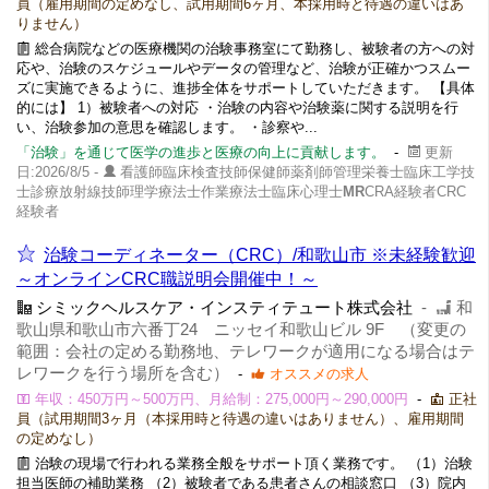
員（雇用期間の定めなし、試用期間6ヶ月、本採用時と待遇の違いはあ
りません）
総合病院などの医療機関の治験事務室にて勤務し、被験者の方への対
応や、治験のスケジュールやデータの管理など、治験が正確かつスムー
ズに実施できるように、進捗全体をサポートしていただきます。 【具体
的には】 1）被験者への対応 ・治験の内容や治験薬に関する説明を行
い、治験参加の意思を確認します。 ・診察や...
「治験」を通じて医学の進歩と医療の向上に貢献します。
-
更新
日:2026/8/5 -
看護師臨床検査技師保健師薬剤師管理栄養士臨床工学技
士診療放射線技師理学療法士作業療法士臨床心理士
MR
CRA経験者CRC
経験者
治験コーディネーター（CRC）/和歌山市 ※未経験歓迎
～オンラインCRC職説明会開催中！～
シミックヘルスケア・インスティテュート株式会社
-
和
歌山県和歌山市六番丁24 ニッセイ和歌山ビル 9F （変更の
範囲：会社の定める勤務地、テレワークが適用になる場合はテ
レワークを行う場所を含む）
-
オススメの求人
年収：450万円～500万円、月給制：275,000円～290,000円
-
正社
員（試用期間3ヶ月（本採用時と待遇の違いはありません）、雇用期間
の定めなし）
治験の現場で行われる業務全般をサポート頂く業務です。 （1）治験
担当医師の補助業務 （2）被験者である患者さんの相談窓口 （3）院内