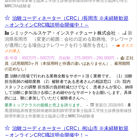
薬剤師管理栄養士臨床工学技士診療放射線技師理学療法士臨床心理士
MR
CRA経験者
治験コーディネーター（CRC）/長岡市 ※未経験歓迎
～オンラインCRC職説明会開催中！～
シミックヘルスケア・インスティテュート株式会社
-
新
潟県長岡市 （変更の範囲：会社の定める勤務地、テレワーク
が適用になる場合はテレワークを行う場所を含む）
-
オスス
メの求人
年収：450万円～500万円、月給制：275,000円～290,000円
-
正社
員（試用期間3ヶ月（本採用時と待遇の違いはありません）、雇用期間
の定めなし）
治験の現場で行われる業務全般をサポート頂く業務です。 （1）治験
担当医師の補助業務 （2）被験者である患者さんの相談窓口 （3）院内
スタッフとの調整 担当医の負担軽減だけでなく、患者さんが安心、納得
して治験に参加頂ける様にきめ細やかなサポートをお願いします。具体
的には、験に参加していただく被験者さんへ...
業界トップクラスの規模と売上を誇ります。
-
更新日:2026/8/5 -
看護師臨床検査技師保健師薬剤師管理栄養士臨床工学技士診療放射線技
師理学療法士作業療法士臨床心理士
MR
CRA経験者
治験コーディネーター（CRC）/松山市 ※未経験歓迎
～オンラインCRC職説明会開催中！～