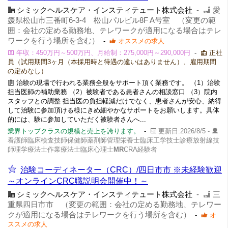
シミックヘルスケア・インスティテュート株式会社
-
愛
媛県松山市三番町6-3-4 松山パルビル8F A号室 （変更の範
囲：会社の定める勤務地、テレワークが適用になる場合はテレ
ワークを行う場所を含む）
-
オススメの求人
年収：450万円～500万円、月給制：275,000円～290,000円
-
正社
員（試用期間3ヶ月（本採用時と待遇の違いはありません）、雇用期間
の定めなし）
治験の現場で行われる業務全般をサポート頂く業務です。 （1）治験
担当医師の補助業務 （2）被験者である患者さんの相談窓口 （3）院内
スタッフとの調整 担当医の負担軽減だけでなく、患者さんが安心、納得
して治験に参加頂ける様にきめ細やかなサポートをお願いします。具体
的には、験に参加していただく被験者さんへ...
業界トップクラスの規模と売上を誇ります。
-
更新日:2026/8/5 -
看護師臨床検査技師保健師薬剤師管理栄養士臨床工学技士診療放射線技
師理学療法士作業療法士臨床心理士
MR
CRA経験者
治験コーディネーター（CRC）/四日市市 ※未経験歓迎
～オンラインCRC職説明会開催中！～
シミックヘルスケア・インスティテュート株式会社
-
三
重県四日市市 （変更の範囲：会社の定める勤務地、テレワー
クが適用になる場合はテレワークを行う場所を含む）
-
オ
ススメの求人