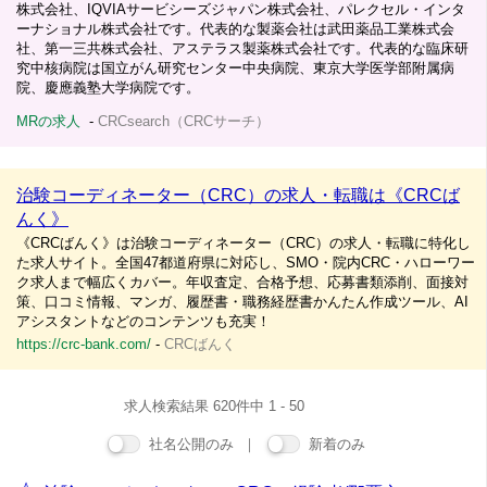
株式会社、IQVIAサービシーズジャパン株式会社、パレクセル・インタ
ーナショナル株式会社です。代表的な製薬会社は武田薬品工業株式会
社、第一三共株式会社、アステラス製薬株式会社です。代表的な臨床研
究中核病院は国立がん研究センター中央病院、東京大学医学部附属病
院、慶應義塾大学病院です。
MRの求人
-
CRCsearch（CRCサーチ）
治験コーディネーター（CRC）の求人・転職は《CRCば
んく》
《CRCばんく》は治験コーディネーター（CRC）の求人・転職に特化し
た求人サイト。全国47都道府県に対応し、SMO・院内CRC・ハローワー
ク求人まで幅広くカバー。年収査定、合格予想、応募書類添削、面接対
策、口コミ情報、マンガ、履歴書・職務経歴書かんたん作成ツール、AI
アシスタントなどのコンテンツも充実！
https://crc-bank.com/
-
CRCばんく
求人検索結果 620件中 1 - 50
社名公開のみ ｜
新着のみ