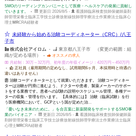
SMOのリーディングカンパニーとして医療・ヘルスケアの発展に貢献し
ていきます。
-
更新日:2026/8/5 -
看護師臨床検査技師保健師薬剤
師管理栄養士臨床工学技士診療放射線技師理学療法士作業療法士臨床心
理士
MR
CRA経験者
未経験から始める治験コーディネーター（CRC）/八王
子市
株式会社アイロム
-
東京都八王子市 （変更の範囲：組
織が定める場所）
-
オススメの求人
月給制：30万～32万円、初年度の年収イメージ：420万円～450万円
-
正社員（雇用期間の定めなし、試用期間6ヶ月、本採用時と待遇の
違いはありません）
治験コーディネーターとして就業いただきます。 治験コーディネー
ターは治験が円滑に進むよう、ドクターや患者、製薬メーカーのサポー
トをする業務です。患者への試験の説明やスケジュール管理、各種デー
ターの収集・管理を行います。 【具体的には】 治験（臨床試験）を行
う医療機関において、GCPという国が定めた治...
「憂いなき未来のために。」を合言葉に新薬開発をサポートするSMO事
業のパイオニア
-
更新日:2026/8/5 -
看護師臨床検査技師保健師薬
剤師管理栄養士臨床工学技士診療放射線技師理学療法士作業療法士臨床
心理士
MR
CRA経験者