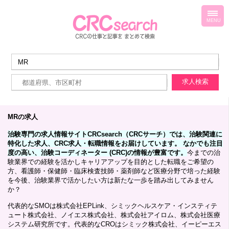
toggl
navig
MENU
MRの求人
治験専門の求人情報サイトCRCsearch（CRCサーチ）では、治験関連に
特化した求人、CRC求人・転職情報をお届けしています。 なかでも注目
度の高い、治験コーディネーター (CRC)の情報が豊富です。
今までの治
験業界での経験を活かしキャリアアップを目的とした転職をご希望の
方、看護師・保健師・臨床検査技師・薬剤師など医療分野で培った経験
を今後、治験業界で活かしたい方は新たな一歩を踏み出してみません
か？
代表的なSMOは株式会社EPLink、シミックヘルスケア・インスティテ
ュート株式会社、ノイエス株式会社、株式会社アイロム、株式会社医療
システム研究所です。代表的なCROはシミック株式会社、イーピーエス