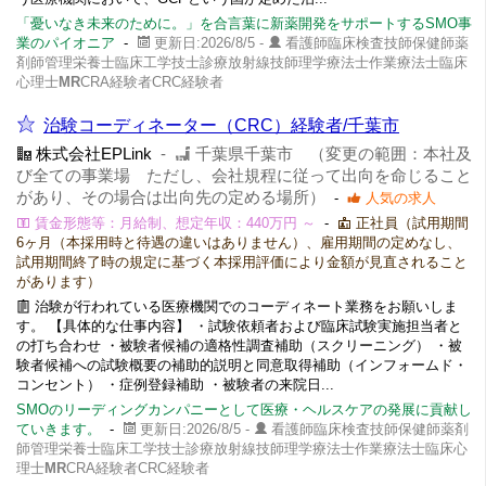
「憂いなき未来のために。」を合言葉に新薬開発をサポートするSMO事
業のパイオニア
-
更新日:2026/8/5 -
看護師臨床検査技師保健師薬
剤師管理栄養士臨床工学技士診療放射線技師理学療法士作業療法士臨床
心理士
MR
CRA経験者CRC経験者
治験コーディネーター（CRC）経験者/千葉市
株式会社EPLink
-
千葉県千葉市 （変更の範囲：本社及
び全ての事業場 ただし、会社規程に従って出向を命じること
があり、その場合は出向先の定める場所）
-
人気の求人
賃金形態等：月給制、想定年収：440万円 ～
-
正社員（試用期間
6ヶ月（本採用時と待遇の違いはありません）、雇用期間の定めなし、
試用期間終了時の規定に基づく本採用評価により金額が見直されること
があります）
治験が行われている医療機関でのコーディネート業務をお願いしま
す。 【具体的な仕事内容】 ・試験依頼者および臨床試験実施担当者と
の打ち合わせ ・被験者候補の適格性調査補助（スクリーニング） ・被
験者候補への試験概要の補助的説明と同意取得補助（インフォームド・
コンセント） ・症例登録補助 ・被験者の来院日...
SMOのリーディングカンパニーとして医療・ヘルスケアの発展に貢献し
ていきます。
-
更新日:2026/8/5 -
看護師臨床検査技師保健師薬剤
師管理栄養士臨床工学技士診療放射線技師理学療法士作業療法士臨床心
理士
MR
CRA経験者CRC経験者