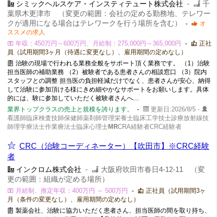
シミックヘルスケア・インスティテュート株式会社
-
千
葉県木更津市 （変更の範囲：会社の定める勤務地、テレワー
クが適用になる場合はテレワークを行う場所を含む）
-
オ
ススメの求人
年収：450万円～600万円、月給制：275,000円～365,000円
-
正社
員（試用期間3ヶ月（待遇に変更なし）、雇用期間の定めなし）
治験の現場で行われる業務全般をサポート頂く業務です。 （1）治験
担当医師の補助業務 （2）被験者である患者さんの相談窓口 （3）院内
スタッフとの調整 担当医の負担軽減だけでなく、患者さんが安心、納得
して治験に参加頂ける様にきめ細やかなサポートをお願いします。具体
的には、験に参加していただく被験者さんへ...
業界トップクラスの売上と規模を誇ります。
-
更新日:2026/8/5 -
看護師臨床検査技師保健師薬剤師管理栄養士臨床工学技士診療放射線技
師理学療法士作業療法士臨床心理士
MR
CRA経験者CRC経験者
CRC（治験コーディネーター）【吹田市】※CRC経験
者
インクロム株式会社
-
大阪府吹田市春日4-12-11 （変
更の範囲：組織が定める場所）
月給制、推定年収：400万円 ～ 500万円
-
正社員（試用期間3ヶ
月（条件の変更なし）、雇用期間の定めなし）
製薬会社、治験に協力いただく患者さん、担当医師の間を取り持ち、