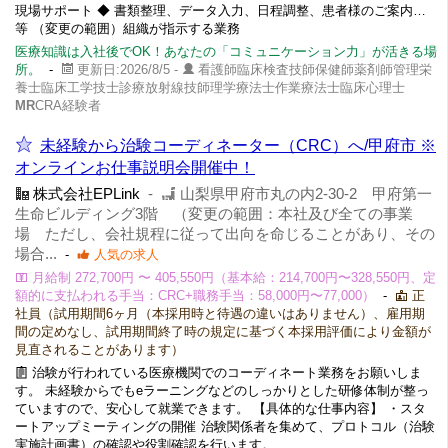
現場サポート ◆ 書類整理、データ入力、日程調整、患者様のご案内…
等 （変更の範囲）組織が指示する業務
医療知識は入社後でOK！あなたの「コミュニケーション力」が活きる場
所。
-
更新日:2026/8/5 -
看護師臨床検査技師保健師薬剤師管理栄
養士臨床工学技士診療放射線技師理学療法士作業療法士臨床心理士
MR
CRA経験者
未経験から治験コーディネーター（CRC）へ/甲府市 ※
オンラインお仕事説明会開催中！
株式会社EPLink
-
山梨県甲府市丸の内2-30-2 甲府第一
生命ビルディング3階 （変更の範囲：本社及び全ての事業
場 ただし、会社規程に従って出向を命じることがあり、その
場合...
-
人気の求人
月給制 272,700円 〜 405,550円（基本給：214,700円〜328,550円、定
額的に支払われる手当：CRC+職務手当：58,000円〜77,000）
-
正
社員（試用期間6ヶ月（本採用時と待遇の違いはありません）、雇用期
間の定めなし、試用期間終了時の規定に基づく本採用評価により金額が
見直されることがあります）
治験が行われている医療機関でのコーディネート業務をお願いしま
す。 未経験からでもeラーニングなどのしっかりとした研修体制が整っ
ていますので、安心して就業できます。 【具体的な仕事内容】 ・スタ
ートアップミーティングの開催 治験関係者を集めて、プロトコル（治験
実施計画書）の確認や役割確認を行います。 ...