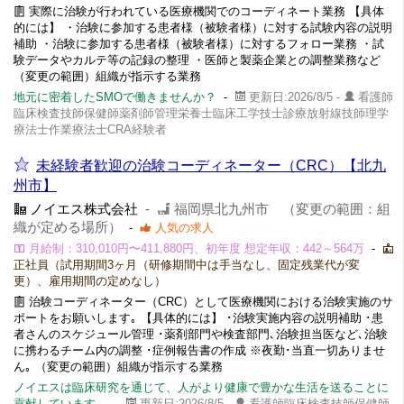
実際に治験が行われている医療機関でのコーディネート業務 【具体
的には】 ・治験に参加する患者様（被験者様）に対する試験内容の説明
補助 ・治験に参加する患者様（被験者様）に対するフォロー業務 ・試
験データやカルテ等の記録の整理 ・医師と製薬企業との調整業務など
（変更の範囲）組織が指示する業務
地元に密着したSMOで働きませんか？
-
更新日:2026/8/5 -
看護師
臨床検査技師保健師薬剤師管理栄養士臨床工学技士診療放射線技師理学
療法士作業療法士CRA経験者
未経験者歓迎の治験コーディネーター（CRC）【北九
州市】
ノイエス株式会社
-
福岡県北九州市 （変更の範囲：組
織が定める場所）
-
人気の求人
月給制：310,010円〜411,880円、初年度 想定年収：442～564万
-
正社員（試用期間3ヶ月（研修期間中は手当なし、固定残業代が変
更）、雇用期間の定めなし）
治験コーディネーター（CRC）として医療機関における治験実施のサ
ポートをお願いします｡ 【具体的には】 ･治験実施内容の説明補助 ･患
者さんのスケジュール管理 ･薬剤部門や検査部門､治験担当医など､治験
に携わるチーム内の調整 ･症例報告書の作成 ※夜勤･当直一切ありませ
ん｡ （変更の範囲）組織が指示する業務
ノイエスは臨床研究を通じて、人がより健康で豊かな生活を送ることに
貢献しています。
-
更新日:2026/8/5 -
看護師臨床検査技師保健師