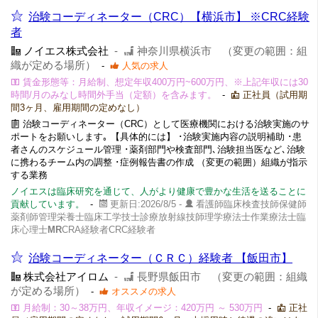
治験コーディネーター（CRC）【横浜市】 ※CRC経験
者
ノイエス株式会社
-
神奈川県横浜市 （変更の範囲：組
織が定める場所）
-
人気の求人
賃金形態等：月給制、想定年収400万円~600万円、※上記年収には30
時間/月のみなし時間外手当（定額）を含みます。
-
正社員（試用期
間3ヶ月、雇用期間の定めなし）
治験コーディネーター（CRC）として医療機関における治験実施のサ
ポートをお願いします｡ 【具体的には】 ･治験実施内容の説明補助 ･患
者さんのスケジュール管理 ･薬剤部門や検査部門､治験担当医など､治験
に携わるチーム内の調整 ･症例報告書の作成 （変更の範囲）組織が指示
する業務
ノイエスは臨床研究を通じて、人がより健康で豊かな生活を送ることに
貢献しています。
-
更新日:2026/8/5 -
看護師臨床検査技師保健師
薬剤師管理栄養士臨床工学技士診療放射線技師理学療法士作業療法士臨
床心理士
MR
CRA経験者CRC経験者
治験コーディネーター（ＣＲＣ）経験者 【飯田市】
株式会社アイロム
-
長野県飯田市 （変更の範囲：組織
が定める場所）
-
オススメの求人
月給制：30～38万円、年収イメージ：420万円 ～ 530万円
-
正社