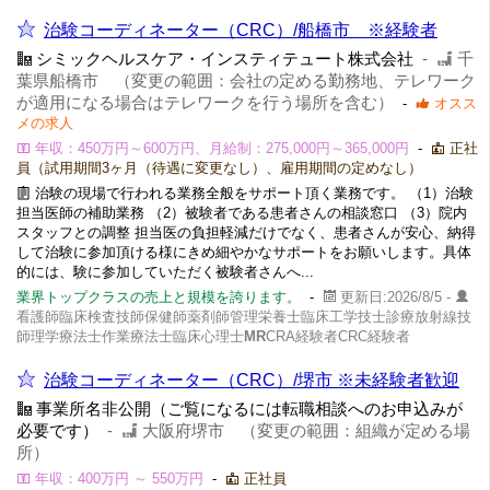
治験コーディネーター（CRC）/船橋市 ※経験者
シミックヘルスケア・インスティテュート株式会社
-
千
葉県船橋市 （変更の範囲：会社の定める勤務地、テレワーク
が適用になる場合はテレワークを行う場所を含む）
-
オスス
メの求人
年収：450万円～600万円、月給制：275,000円～365,000円
-
正社
員（試用期間3ヶ月（待遇に変更なし）、雇用期間の定めなし）
治験の現場で行われる業務全般をサポート頂く業務です。 （1）治験
担当医師の補助業務 （2）被験者である患者さんの相談窓口 （3）院内
スタッフとの調整 担当医の負担軽減だけでなく、患者さんが安心、納得
して治験に参加頂ける様にきめ細やかなサポートをお願いします。具体
的には、験に参加していただく被験者さんへ...
業界トップクラスの売上と規模を誇ります。
-
更新日:2026/8/5 -
看護師臨床検査技師保健師薬剤師管理栄養士臨床工学技士診療放射線技
師理学療法士作業療法士臨床心理士
MR
CRA経験者CRC経験者
治験コーディネーター（CRC）/堺市 ※未経験者歓迎
事業所名非公開（ご覧になるには転職相談へのお申込みが
必要です）
-
大阪府堺市 （変更の範囲：組織が定める場
所）
年収：400万円 ～ 550万円
-
正社員