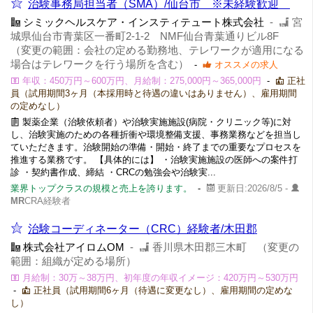
治験事務局担当者（SMA）/仙台市 ※未経験歓迎
シミックヘルスケア・インスティテュート株式会社
-
宮
城県仙台市青葉区一番町2-1-2 NMF仙台青葉通りビル8F
（変更の範囲：会社の定める勤務地、テレワークが適用になる
場合はテレワークを行う場所を含む）
-
オススメの求人
年収：450万円～600万円、月給制：275,000円～365,000円
-
正社
員（試用期間3ヶ月（本採用時と待遇の違いはありません）、雇用期間
の定めなし）
製薬企業（治験依頼者）や治験実施施設(病院・クリニック等)に対
し、治験実施のための各種折衝や環境整備支援、事務業務などを担当し
ていただきます。治験開始の準備・開始・終了までの重要なプロセスを
推進する業務です。 【具体的には】 ・治験実施施設の医師への案件打
診 ・契約書作成、締結 ・CRCの勉強会や治験実...
業界トップクラスの規模と売上を誇ります。
-
更新日:2026/8/5 -
MR
CRA経験者
治験コーディネーター（CRC）経験者/木田郡
株式会社アイロムOM
-
香川県木田郡三木町 （変更の
範囲：組織が定める場所）
月給制：30万～38万円、初年度の年収イメージ：420万円～530万円
-
正社員（試用期間6ヶ月（待遇に変更なし）、雇用期間の定めな
し）