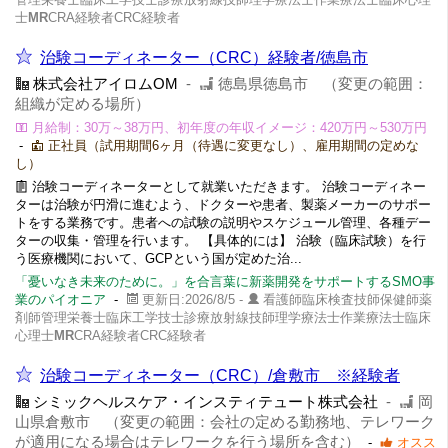
士
MR
CRA経験者CRC経験者
治験コーディネーター（CRC）経験者/徳島市
株式会社アイロムOM
-
徳島県徳島市 （変更の範囲：
組織が定める場所）
月給制：30万～38万円、初年度の年収イメージ：420万円～530万円
-
正社員（試用期間6ヶ月（待遇に変更なし）、雇用期間の定めな
し）
治験コーディネーターとして就業いただきます。 治験コーディネー
ターは治験が円滑に進むよう、ドクターや患者、製薬メーカーのサポー
トをする業務です。患者への試験の説明やスケジュール管理、各種デー
ターの収集・管理を行います。 【具体的には】 治験（臨床試験）を行
う医療機関において、GCPという国が定めた治...
「憂いなき未来のために。」を合言葉に新薬開発をサポートするSMO事
業のパイオニア
-
更新日:2026/8/5 -
看護師臨床検査技師保健師薬
剤師管理栄養士臨床工学技士診療放射線技師理学療法士作業療法士臨床
心理士
MR
CRA経験者CRC経験者
治験コーディネーター（CRC）/倉敷市 ※経験者
シミックヘルスケア・インスティテュート株式会社
-
岡
山県倉敷市 （変更の範囲：会社の定める勤務地、テレワーク
が適用になる場合はテレワークを行う場所を含む）
-
オスス