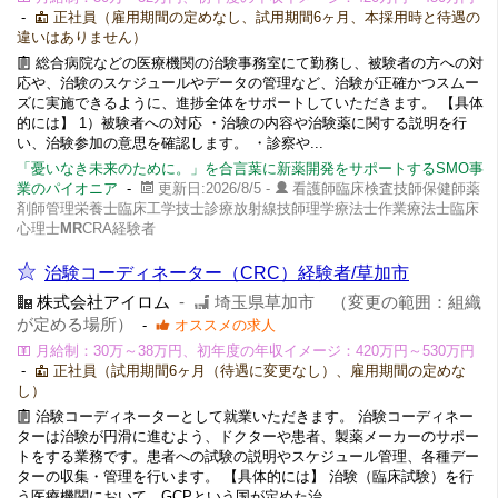
-
正社員（雇用期間の定めなし、試用期間6ヶ月、本採用時と待遇の
違いはありません）
総合病院などの医療機関の治験事務室にて勤務し、被験者の方への対
応や、治験のスケジュールやデータの管理など、治験が正確かつスムー
ズに実施できるように、進捗全体をサポートしていただきます。 【具体
的には】 1）被験者への対応 ・治験の内容や治験薬に関する説明を行
い、治験参加の意思を確認します。 ・診察や...
「憂いなき未来のために。」を合言葉に新薬開発をサポートするSMO事
業のパイオニア
-
更新日:2026/8/5 -
看護師臨床検査技師保健師薬
剤師管理栄養士臨床工学技士診療放射線技師理学療法士作業療法士臨床
心理士
MR
CRA経験者
治験コーディネーター（CRC）経験者/草加市
株式会社アイロム
-
埼玉県草加市 （変更の範囲：組織
が定める場所）
-
オススメの求人
月給制：30万～38万円、初年度の年収イメージ：420万円～530万円
-
正社員（試用期間6ヶ月（待遇に変更なし）、雇用期間の定めな
し）
治験コーディネーターとして就業いただきます。 治験コーディネー
ターは治験が円滑に進むよう、ドクターや患者、製薬メーカーのサポー
トをする業務です。患者への試験の説明やスケジュール管理、各種デー
ターの収集・管理を行います。 【具体的には】 治験（臨床試験）を行
う医療機関において、GCPという国が定めた治...