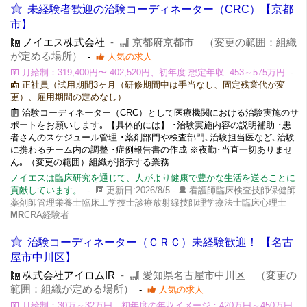
未経験者歓迎の治験コーディネーター（CRC）【京都
市】
ノイエス株式会社
-
京都府京都市 （変更の範囲：組織
が定める場所）
-
人気の求人
月給制：319,400円〜 402,520円、初年度 想定年収: 453～575万円
-
正社員（試用期間3ヶ月（研修期間中は手当なし、固定残業代が変
更）、雇用期間の定めなし）
治験コーディネーター（CRC）として医療機関における治験実施のサ
ポートをお願いします｡ 【具体的には】 ･治験実施内容の説明補助 ･患
者さんのスケジュール管理 ･薬剤部門や検査部門､治験担当医など､治験
に携わるチーム内の調整 ･症例報告書の作成 ※夜勤･当直一切ありませ
ん｡ （変更の範囲）組織が指示する業務
ノイエスは臨床研究を通じて、人がより健康で豊かな生活を送ることに
貢献しています。
-
更新日:2026/8/5 -
看護師臨床検査技師保健師
薬剤師管理栄養士臨床工学技士診療放射線技師理学療法士臨床心理士
MR
CRA経験者
治験コーディネーター（ＣＲＣ）未経験歓迎！ 【名古
屋市中川区】
株式会社アイロムIR
-
愛知県名古屋市中川区 （変更の
範囲：組織が定める場所）
-
人気の求人
月給制：30万～32万円、初年度の年収イメージ：420万円～450万円