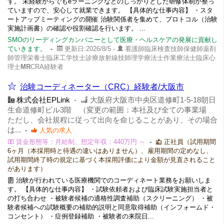
す。 未経験からでもeラーニングなどのしっかりとした研修体制が整っ
ていますので、安心して就業できます。 【具体的な仕事内容】 ・スタ
ートアップミーティングの開催 治験関係者を集めて、プロトコル（治験
実施計画書）の確認や役割確認を行います。 ...
SMOのリーディングカンパニーとして医療・ヘルスケアの発展に貢献し
ていきます。
-
更新日:2026/8/5 -
看護師臨床検査技師保健師薬剤
師管理栄養士臨床工学技士診療放射線技師理学療法士作業療法士臨床心
理士
MR
CRA経験者
治験コーディネーター（CRC）経験者/大阪市
株式会社EPLink
-
大阪府大阪市中央区道修町1-5-18朝日
生命道修町ビル3階 （変更の範囲：本社及び全ての事業場
ただし、会社規程に従って出向を命じることがあり、その場合
は...
-
人気の求人
賃金形態等：月給制、想定年収：440万円 ～
-
正社員（試用期間
6ヶ月（本採用時と待遇の違いはありません）、雇用期間の定めなし、
試用期間終了時の規定に基づく本採用評価により金額が見直されること
があります）
治験が行われている医療機関でのコーディネート業務をお願いしま
す。 【具体的な仕事内容】 ・試験依頼者および臨床試験実施担当者と
の打ち合わせ ・被験者候補の適格性調査補助（スクリーニング） ・被
験者候補への試験概要の補助的説明と同意取得補助（インフォームド・
コンセント） ・症例登録補助 ・被験者の来院日...