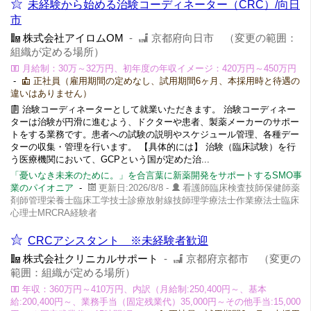
未経験から始める治験コーディネーター（CRC）/向日
市
株式会社アイロムOM
-
京都府向日市 （変更の範囲：
組織が定める場所）
月給制：30万～32万円、初年度の年収イメージ：420万円～450万円
-
正社員（雇用期間の定めなし、試用期間6ヶ月、本採用時と待遇の
違いはありません）
治験コーディネーターとして就業いただきます。 治験コーディネー
ターは治験が円滑に進むよう、ドクターや患者、製薬メーカーのサポー
トをする業務です。患者への試験の説明やスケジュール管理、各種デー
ターの収集・管理を行います。 【具体的には】 治験（臨床試験）を行
う医療機関において、GCPという国が定めた治...
「憂いなき未来のために。」を合言葉に新薬開発をサポートするSMO事
業のパイオニア
-
更新日:2026/8/8 -
看護師臨床検査技師保健師薬
剤師管理栄養士臨床工学技士診療放射線技師理学療法士作業療法士臨床
心理士MRCRA経験者
CRCアシスタント ※未経験者歓迎
株式会社クリニカルサポート
-
京都府京都市 （変更の
範囲：組織が定める場所）
年収：360万円～410万円、内訳（月給制:250,400円～、基本
給:200,400円～、業務手当（固定残業代）35,000円～その他手当:15,000