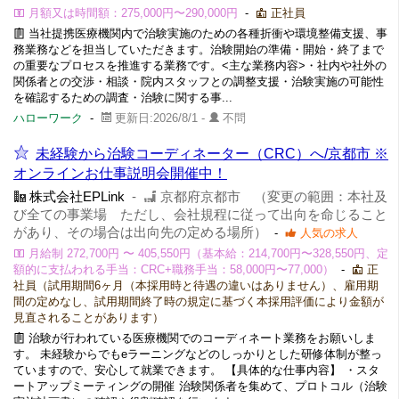
月額又は時間額：275,000円〜290,000円
-
正社員
当社提携医療機関内で治験実施のための各種折衝や環境整備支援、事
務業務などを担当していただきます。治験開始の準備・開始・終了まで
の重要なプロセスを推進する業務です。<主な業務内容>・社内や社外の
関係者との交渉・相談・院内スタッフとの調整支援・治験実施の可能性
を確認するための調査・治験に関する事...
ハローワーク
-
更新日:2026/8/1 -
不問
未経験から治験コーディネーター（CRC）へ/京都市 ※
オンラインお仕事説明会開催中！
株式会社EPLink
-
京都府京都市 （変更の範囲：本社及
び全ての事業場 ただし、会社規程に従って出向を命じること
があり、その場合は出向先の定める場所）
-
人気の求人
月給制 272,700円 〜 405,550円（基本給：214,700円〜328,550円、定
額的に支払われる手当：CRC+職務手当：58,000円〜77,000）
-
正
社員（試用期間6ヶ月（本採用時と待遇の違いはありません）、雇用期
間の定めなし、試用期間終了時の規定に基づく本採用評価により金額が
見直されることがあります）
治験が行われている医療機関でのコーディネート業務をお願いしま
す。 未経験からでもeラーニングなどのしっかりとした研修体制が整っ
ていますので、安心して就業できます。 【具体的な仕事内容】 ・スタ
ートアップミーティングの開催 治験関係者を集めて、プロトコル（治験