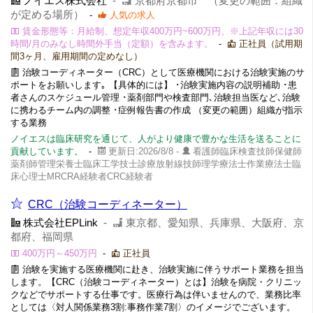
ノイエス株式会社
-
京都府京都市 （変更の範囲：組織
が定める場所）
-
人気の求人
賃金形態等：月給制、想定年収400万円~600万円、※上記年収には30
時間/月のみなし時間外手当（定額）を含みます。
-
正社員（試用期
間3ヶ月、雇用期間の定めなし）
治験コーディネーター（CRC）として医療機関における治験実施のサ
ポートをお願いします｡ 【具体的には】 ･治験実施内容の説明補助 ･患
者さんのスケジュール管理 ･薬剤部門や検査部門､治験担当医など､治験
に携わるチーム内の調整 ･症例報告書の作成 （変更の範囲）組織が指示
する業務
ノイエスは臨床研究を通じて、人がより健康で豊かな生活を送ることに
貢献しています。
-
更新日:2026/8/8 -
看護師臨床検査技師保健師
薬剤師管理栄養士臨床工学技士診療放射線技師理学療法士作業療法士臨
床心理士MRCRA経験者CRC経験者
CRC（治験コーディネーター）
株式会社EPLink
-
東京都、愛知県、兵庫県、大阪府、京
都府、福岡県
400万円～450万円
-
正社員
治験を実施する医療機関に赴き、治験実施に伴うサポート業務を担当
します。【CRC（治験コーディネーター）とは】治験を病院・クリニッ
クなどでサポートする仕事です。医療行為は伴いませんので、業務比率
としては〈対人関係業務3割:事務作業7割〉のイメージでございます。