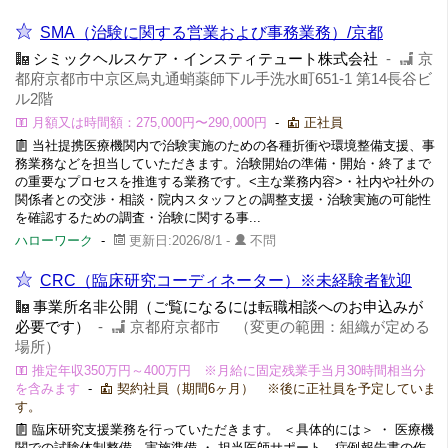
SMA（治験に関する営業および事務業務）/京都
シミックヘルスケア・インスティテュート株式会社
-
京
都府京都市中京区烏丸通蛸薬師下ル手洗水町651-1 第14長谷ビ
ル2階
月額又は時間額：275,000円〜290,000円
-
正社員
当社提携医療機関内で治験実施のための各種折衝や環境整備支援、事
務業務などを担当していただきます。治験開始の準備・開始・終了まで
の重要なプロセスを推進する業務です。<主な業務内容>・社内や社外の
関係者との交渉・相談・院内スタッフとの調整支援・治験実施の可能性
を確認するための調査・治験に関する事...
ハローワーク
-
更新日:2026/8/1 -
不問
CRC（臨床研究コーディネーター）※未経験者歓迎
事業所名非公開（ご覧になるには転職相談へのお申込みが
必要です）
-
京都府京都市 （変更の範囲：組織が定める
場所）
推定年収350万円～400万円 ※月給に固定残業手当月30時間相当分
を含みます
-
契約社員（期間6ヶ月） ※後に正社員を予定していま
す。
臨床研究支援業務を行っていただきます。 ＜具体的には＞ ・ 医療機
関での試験体制整備、実施準備 ・ 担当医師サポート、症例報告書の作