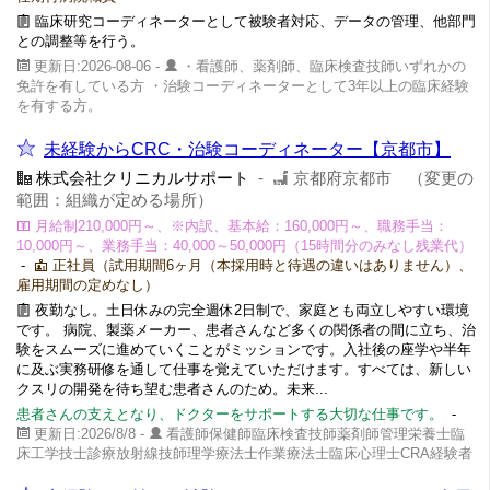
臨床研究コーディネーターとして被験者対応、データの管理、他部門
との調整等を行う。
更新日:2026-08-06 -
・看護師、薬剤師、臨床検査技師いずれかの
免許を有している方 ・治験コーディネーターとして3年以上の臨床経験
を有する方。
未経験からCRC・治験コーディネーター【京都市】
株式会社クリニカルサポート
-
京都府京都市 （変更の
範囲：組織が定める場所）
月給制210,000円～、※内訳、基本給：160,000円～、職務手当：
10,000円～、業務手当：40,000～50,000円（15時間分のみなし残業代）
-
正社員（試用期間6ヶ月（本採用時と待遇の違いはありません）、
雇用期間の定めなし）
夜勤なし。土日休みの完全週休2日制で、家庭とも両立しやすい環境
です。 病院、製薬メーカー、患者さんなど多くの関係者の間に立ち、治
験をスムーズに進めていくことがミッションです。入社後の座学や半年
に及ぶ実務研修を通して仕事を覚えていただけます。すべては、新しい
クスリの開発を待ち望む患者さんのため。未来...
患者さんの支えとなり、ドクターをサポートする大切な仕事です。
-
更新日:2026/8/8 -
看護師保健師臨床検査技師薬剤師管理栄養士臨
床工学技士診療放射線技師理学療法士作業療法士臨床心理士CRA経験者