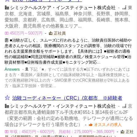
シミックヘルスケア・インスティテュート株式会社
-
東
京都、北海道、宮城県、福島県、神奈川県、長野県、静岡県、
愛知県、京都府、広島県、岡山県、福岡県、長崎県、熊本県、
大阪府、鹿児島県その他募集エリア...
450万円～500万円
-
正社員
■治験が正しく、スムーズに行われるように、治験責任医師の補助や
患者さんからの相談、医療機関のスタッフとの調整等、治験の現場で行
われる支援業務全般をサポートします。【具体的には】■被験者の適格
性の確認補助■同意説明補助■被験者の来院／検査スケジュール管理■治
験資材整理■症例報告書作成支援■モニタリング対応...
Answers
-
下記「■」すべてに該当する方■以下のいずれかにあては
まる方・看護師／薬剤師としての臨床経験2年以上・臨床検査技師とし
ての実務経験2年以上の方・SMO業界でのCRC実務経験が2年以上ある
方・臨床工学技師・管理栄...
治験コーディネーター（CRC）/京都市 ※経験者
シミックヘルスケア・インスティテュート株式会社
-
京
都府京都市烏丸通蛸薬師下ル手洗水町651-1 第14長谷ビル2F
（変更の範囲：会社の定める勤務地、テレワークが適用になる
場合はテレワークを行う場所を含む）
-
オススメの求人
年収：450万円～600万円、月給制：275,000円～365,000円
-
正社