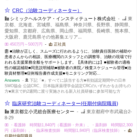
CRC（治験コーディネーター）
シミックヘルスケア・インスティテュート株式会社
-
東
京都、北海道、宮城県、福島県、神奈川県、長野県、静岡県、
愛知県、京都府、広島県、岡山県、福岡県、長崎県、熊本県、
大阪府、鹿児島県その他募集エリア...
450万円～500万円
-
正社員
■治験が正しく、スムーズに行われるように、治験責任医師の補助や
患者さんからの相談、医療機関のスタッフとの調整等、治験の現場で行
われる支援業務全般をサポートします。【具体的には】■被験者の適格
性の確認補助■同意説明補助■被験者の来院／検査スケジュール管理■治
験資材整理■症例報告書作成支援■モニタリング対応...
Answers
-
下記「■」すべてに該当する方■有効認定期間中の日本
SMO協会 公認CRC、日本臨床薬理学会認定CRCのいずれかをお持ちの
方■東京で約2週間に渡り実施される新入社員研修に参加可能な方
臨床研究治験コーディネーター(任期付病院職員)
東京都立小児総合医療センター
-
東京都府中市武蔵台2-
8-29
・看護師 時間額1,840円（看護師・外来）、・薬剤師 時間額2,300
円（薬剤師）、・臨床検査技師 時間額1,840円（臨床検査技師）
-
任期付病院職員