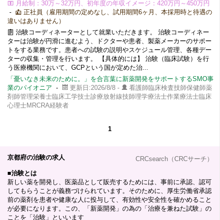
月給制：30万～32万円、初年度の年収イメージ：420万円～450万円
-
正社員（雇用期間の定めなし、試用期間6ヶ月、本採用時と待遇の
違いはありません）
治験コーディネーターとして就業いただきます。 治験コーディネー
ターは治験が円滑に進むよう、ドクターや患者、製薬メーカーのサポー
トをする業務です。患者への試験の説明やスケジュール管理、各種デー
ターの収集・管理を行います。 【具体的には】 治験（臨床試験）を行
う医療機関において、GCPという国が定めた治...
「憂いなき未来のために。」を合言葉に新薬開発をサポートするSMO事
業のパイオニア
-
更新日:2026/8/8 -
看護師臨床検査技師保健師薬
剤師管理栄養士臨床工学技士診療放射線技師理学療法士作業療法士臨床
心理士MRCRA経験者
1
京都府の治験の求人
CRCsearch（CRCサーチ）
■
治験とは
新しい薬を開発し、医薬品として販売するためには、事前に承認、認可
してもらうことが義務づけられています。そのために、厚生労働省承認
前の薬剤を患者や健康な人に投与して、有効性や安全性を確かめること
が必要になります。この、「新薬開発」の為の「治療を兼ねた試験」の
ことを「治験」といいます