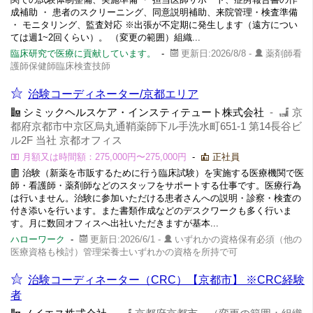
成補助 ・ 患者のスクリーニング、同意説明補助、来院管理・検査準備
・ モニタリング、監査対応 ※出張が不定期に発生します（遠方につい
ては週1~2回くらい）。 （変更の範囲）組織...
臨床研究で医療に貢献しています。
-
更新日:2026/8/8 -
薬剤師看
護師保健師臨床検査技師
治験コーディネーター/京都エリア
シミックヘルスケア・インスティテュート株式会社
-
京
都府京都市中京区烏丸通鞘薬師下ル手洗水町651-1 第14長谷ビ
ル2F 当社 京都オフィス
月額又は時間額：275,000円〜275,000円
-
正社員
治験（新薬を市販するために行う臨床試験）を実施する医療機関で医
師・看護師・薬剤師などのスタッフをサポートする仕事です。医療行為
は行いません。治験に参加いただける患者さんへの説明・診察・検査の
付き添いを行います。また書類作成などのデスクワークも多く行いま
す。月に数回オフィスへ出社いただきますが基本...
ハローワーク
-
更新日:2026/6/1 -
いずれかの資格保有必須（他の
医療資格も検討）管理栄養士いずれかの資格を所持で可
治験コーディネーター（CRC）【京都市】 ※CRC経験
者