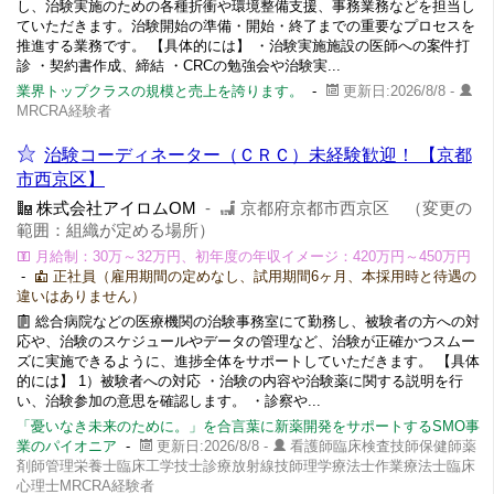
し、治験実施のための各種折衝や環境整備支援、事務業務などを担当し
ていただきます。治験開始の準備・開始・終了までの重要なプロセスを
推進する業務です。 【具体的には】 ・治験実施施設の医師への案件打
診 ・契約書作成、締結 ・CRCの勉強会や治験実...
業界トップクラスの規模と売上を誇ります。
-
更新日:2026/8/8 -
MRCRA経験者
治験コーディネーター（ＣＲＣ）未経験歓迎！ 【京都
市西京区】
株式会社アイロムOM
-
京都府京都市西京区 （変更の
範囲：組織が定める場所）
月給制：30万～32万円、初年度の年収イメージ：420万円～450万円
-
正社員（雇用期間の定めなし、試用期間6ヶ月、本採用時と待遇の
違いはありません）
総合病院などの医療機関の治験事務室にて勤務し、被験者の方への対
応や、治験のスケジュールやデータの管理など、治験が正確かつスムー
ズに実施できるように、進捗全体をサポートしていただきます。 【具体
的には】 1）被験者への対応 ・治験の内容や治験薬に関する説明を行
い、治験参加の意思を確認します。 ・診察や...
「憂いなき未来のために。」を合言葉に新薬開発をサポートするSMO事
業のパイオニア
-
更新日:2026/8/8 -
看護師臨床検査技師保健師薬
剤師管理栄養士臨床工学技士診療放射線技師理学療法士作業療法士臨床
心理士MRCRA経験者