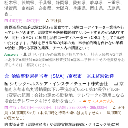
栃木県、茨城県、千葉県、静岡県、愛知県、岐阜県、三重県、
滋賀県、京都府、奈良県、大阪府、兵庫県、岡山県、広島県、
香...
410万円～480万円
-
正社員
医薬品の臨床試験に関わる業務です。治験コーディネーター業務を行
っていただきます。治験業務を医療機関側でサポートするのがSMOです
が、同社（SMO）に所属し治験コーディネーター（CRC）としてご勤務
いただきます。治験を行う医師の指示の元、医学的判断を伴わない業務
や治験に関わる事務的業務、チーム内の調整といっ...
Answers
-
以下いずれかの資格をお持ちであり、社会人経験が2年以
上ある方■看護師■薬剤師■臨床検査技師■臨床工学技士※その他資格をお
持ちの方はご相談ください。
治験事務局担当者（SMA）/京都市 ※未経験歓迎
シミックヘルスケア・インスティテュート株式会社
-
京
都府京都市烏丸通蛸薬師下ル手洗水町651-1 第14長谷ビル2F
（変更の範囲：会社の定める勤務地、テレワークが適用になる
場合はテレワークを行う場所を含む）
-
オススメの求人
年収：450万円～600万円、月給制：275,000円～365,000円
-
正社
員（試用期間3ヶ月（本採用時と待遇の違いはありません）、雇用期間
の定めなし）
製薬企業（治験依頼者）や治験実施施設(病院・クリニック等)に対