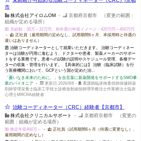
未経験から始める治験コーディネーター（CRC）/京都
市
株式会社アイロムOM
-
京都府京都市 （変更の範囲：
組織が定める場所）
月給制：30万～32万円、初年度の年収イメージ：420万円～450万円
-
正社員（雇用期間の定めなし、試用期間6ヶ月、本採用時と待遇の
違いはありません）
治験コーディネーターとして就業いただきます。 治験コーディネー
ターは治験が円滑に進むよう、ドクターや患者、製薬メーカーのサポー
トをする業務です。患者への試験の説明やスケジュール管理、各種デー
ターの収集・管理を行います。 【具体的には】 治験（臨床試験）を行
う医療機関において、GCPという国が定めた治...
「憂いなき未来のために。」を合言葉に新薬開発をサポートするSMO事
業のパイオニア
-
更新日:2026/8/8 -
看護師臨床検査技師保健師薬
剤師管理栄養士臨床工学技士診療放射線技師理学療法士作業療法士臨床
心理士MRCRA経験者
治験コーディネーター（CRC）経験者【京都市】
株式会社クリニカルサポート
-
京都府京都市 （変更の
範囲：組織が定める場所）
推定年収400万～
-
正社員（試用期間6ヶ月（待遇に変更なし）、
雇用期間の定めなし）