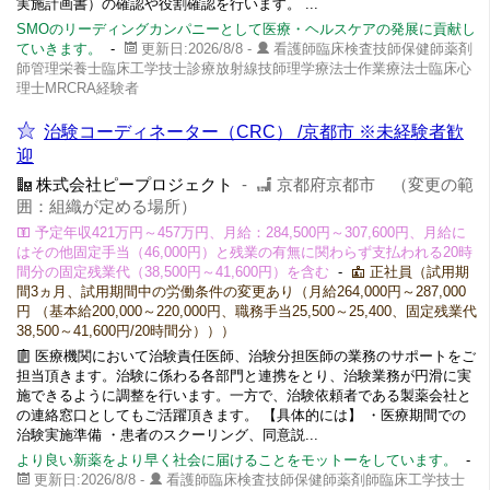
実施計画書）の確認や役割確認を行います。 ...
SMOのリーディングカンパニーとして医療・ヘルスケアの発展に貢献し
ていきます。
-
更新日:2026/8/8 -
看護師臨床検査技師保健師薬剤
師管理栄養士臨床工学技士診療放射線技師理学療法士作業療法士臨床心
理士MRCRA経験者
治験コーディネーター（CRC） /京都市 ※未経験者歓
迎
株式会社ピープロジェクト
-
京都府京都市 （変更の範
囲：組織が定める場所）
予定年収421万円～457万円、月給：284,500円～307,600円、月給に
はその他固定手当（46,000円）と残業の有無に関わらず支払われる20時
間分の固定残業代（38,500円～41,600円）を含む
-
正社員（試用期
間3ヵ月、試用期間中の労働条件の変更あり（月給264,000円～287,000
円 （基本給200,000～220,000円、職務手当25,500～25,400、固定残業代
38,500～41,600円/20時間分）））
医療機関において治験責任医師、治験分担医師の業務のサポートをご
担当頂きます。治験に係わる各部門と連携をとり、治験業務が円滑に実
施できるように調整を行います。一方で、治験依頼者である製薬会社と
の連絡窓口としてもご活躍頂きます。 【具体的には】 ・医療期間での
治験実施準備 ・患者のスクーリング、同意説...
より良い新薬をより早く社会に届けることをモットーをしています。
-
更新日:2026/8/8 -
看護師臨床検査技師保健師薬剤師臨床工学技士