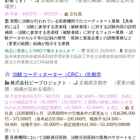
必要です）
-
京都府京都市 （変更の範囲：組織が定める
場所）
年収：400万円 ～ 550万円
-
正社員
実際に治験が行われている医療機関でのコーディネート業務 【具体
的には】 ・治験に参加する患者様（被験者様）に対する試験内容の説明
補助 ・治験に参加する患者様（被験者様）に対するフォロー業務 ・試
験データやカルテ等の記録の整理 ・医師と製薬企業との調整業務など
（変更の範囲）組織が指示する業務
地元に密着したSMOで働きませんか？
-
更新日:2026/8/8 -
看護師
臨床検査技師保健師薬剤師管理栄養士臨床工学技士診療放射線技師理学
療法士作業療法士CRA経験者
治験コーディネーター（CRC） /京都市
株式会社ピープロジェクト
-
京都府京都市 （変更の範
囲：組織が定める場所）
予定年収455万円～563万円、月給：306,500円～393,200円、月給に
はその他固定手当（45,000円～110,000円）と残業の有無に関わらず支
払われる20時間分の固定残業代（41,500円～53,200円）を含む
-
正
社員（試用期間3ヵ月、試用期間中の労働条件の変更あり（月給286,000
円～373,000円 （基本給220,000～230,000円、職務手当24,500～
59,800、役職手当0～30,000円＋固定残業代41,500～53,200円/20時間
分）））
医療機関において治験責任医師、治験分担医師の業務のサポートをご