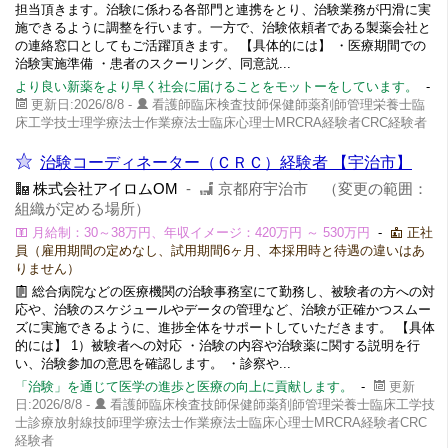
担当頂きます。治験に係わる各部門と連携をとり、治験業務が円滑に実
施できるように調整を行います。一方で、治験依頼者である製薬会社と
の連絡窓口としてもご活躍頂きます。 【具体的には】 ・医療期間での
治験実施準備 ・患者のスクーリング、同意説...
より良い新薬をより早く社会に届けることをモットーをしています。
-
更新日:2026/8/8 -
看護師臨床検査技師保健師薬剤師管理栄養士臨
床工学技士理学療法士作業療法士臨床心理士MRCRA経験者CRC経験者
治験コーディネーター（ＣＲＣ）経験者 【宇治市】
株式会社アイロムOM
-
京都府宇治市 （変更の範囲：
組織が定める場所）
月給制：30～38万円、年収イメージ：420万円 ～ 530万円
-
正社
員（雇用期間の定めなし、試用期間6ヶ月、本採用時と待遇の違いはあ
りません）
総合病院などの医療機関の治験事務室にて勤務し、被験者の方への対
応や、治験のスケジュールやデータの管理など、治験が正確かつスムー
ズに実施できるように、進捗全体をサポートしていただきます。 【具体
的には】 1）被験者への対応 ・治験の内容や治験薬に関する説明を行
い、治験参加の意思を確認します。 ・診察や...
「治験」を通じて医学の進歩と医療の向上に貢献します。
-
更新
日:2026/8/8 -
看護師臨床検査技師保健師薬剤師管理栄養士臨床工学技
士診療放射線技師理学療法士作業療法士臨床心理士MRCRA経験者CRC
経験者