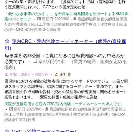
ターの収集・管理を行います。 【具体的には】 治験（臨床試験）を行
う医療機関において、GCPという国が定めた治...
「憂いなき未来のために。」を合言葉に新薬開発をサポートするSMO事
業のパイオニア
-
更新日:2026/8/8 -
看護師臨床検査技師保健師薬
剤師管理栄養士臨床工学技士診療放射線技師理学療法士作業療法士臨床
心理士MRCRA経験者CRC経験者
院内CRC・院内治験コーディネーター（病院の直接雇
用）
事業所名非公開（ご覧になるには転職相談へのお申込みが
必要です）
-
京都府宇治市 （変更の範囲：組織が定める
場所）
年収：350万～400万円
-
正社員
院内における治験の被験者様に対するサポートやスケジュール及び関
連スタッフとの調整等、治験に関するコーディネート業務です。また、
審議書類の作成補助や資料・資材の管理等の研究実施に関わるサポート
業務もあります。 （変更の範囲）組織が指示する業務
病院が直接雇用する院内CRC/院内治験コーディネーターの求人です。
-
更新日:2026/8/8 -
看護師臨床検査技師保健師薬剤師管理栄養士
臨床工学技士診療放射線技師理学療法士作業療法士臨床心理士MRCRA
経験者CRC経験者
CRC（治験コーディネーター）