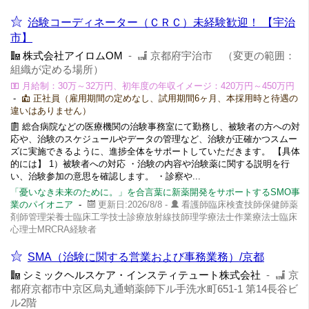
治験コーディネーター（ＣＲＣ）未経験歓迎！ 【宇治
市】
株式会社アイロムOM
-
京都府宇治市 （変更の範囲：
組織が定める場所）
月給制：30万～32万円、初年度の年収イメージ：420万円～450万円
-
正社員（雇用期間の定めなし、試用期間6ヶ月、本採用時と待遇の
違いはありません）
総合病院などの医療機関の治験事務室にて勤務し、被験者の方への対
応や、治験のスケジュールやデータの管理など、治験が正確かつスムー
ズに実施できるように、進捗全体をサポートしていただきます。 【具体
的には】 1）被験者への対応 ・治験の内容や治験薬に関する説明を行
い、治験参加の意思を確認します。 ・診察や...
「憂いなき未来のために。」を合言葉に新薬開発をサポートするSMO事
業のパイオニア
-
更新日:2026/8/8 -
看護師臨床検査技師保健師薬
剤師管理栄養士臨床工学技士診療放射線技師理学療法士作業療法士臨床
心理士MRCRA経験者
SMA（治験に関する営業および事務業務）/京都
シミックヘルスケア・インスティテュート株式会社
-
京
都府京都市中京区烏丸通蛸薬師下ル手洗水町651-1 第14長谷ビ
ル2階