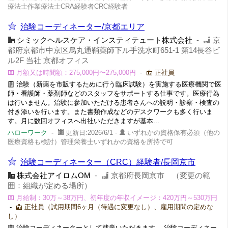
療法士作業療法士CRA経験者CRC経験者
治験コーディネーター/京都エリア
シミックヘルスケア・インスティテュート株式会社
-
京
都府京都市中京区烏丸通鞘薬師下ル手洗水町651-1 第14長谷ビ
ル2F 当社 京都オフィス
月額又は時間額：275,000円〜275,000円
-
正社員
治験（新薬を市販するために行う臨床試験）を実施する医療機関で医
師・看護師・薬剤師などのスタッフをサポートする仕事です。医療行為
は行いません。治験に参加いただける患者さんへの説明・診察・検査の
付き添いを行います。また書類作成などのデスクワークも多く行いま
す。月に数回オフィスへ出社いただきますが基本...
ハローワーク
-
更新日:2026/6/1 -
いずれかの資格保有必須（他の
医療資格も検討）管理栄養士いずれかの資格を所持で可
治験コーディネーター（CRC）経験者/長岡京市
株式会社アイロムOM
-
京都府長岡京市 （変更の範
囲：組織が定める場所）
月給制：30万～38万円、初年度の年収イメージ：420万円～530万円
-
正社員（試用期間6ヶ月（待遇に変更なし）、雇用期間の定めな
し）
治験コーディネーターとして就業いただきます。 治験コーディネー