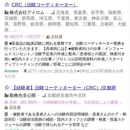
CRC（治験コーディネーター）
株式会社アイロム
-
北海道、青森県、岩手県、福島県、
茨城県、群馬県、埼玉県、千葉県、東京都、神奈川県、富山
県、長野県、岐阜県、静岡県、愛知県、三重県、京都府、大阪
府、...
400万円～700万円
-
正社員
■医薬品の臨床試験に関わる業務です。治験コーディネーター業務を
行っていただきます。【具体的には】■被験者向けの仕事：インフォー
ムドコンセント／治験予定表の作成と配布／患者様との面談、検査付き
添い■院内スタッフとの仕事／プロトコル説明用資料の作成／スタート
アップミーティングの開催／部署ごとに説明会や申...
Answers
-
以下いずれかに該当される方■1年以上のCRC経験をお持
ちの方
【経験者】治験コーディネーター（CRC）/京都府
勤務先非公開
-
京都府京都市中京区
月給 : 261,000円～ ※経験能力等を考慮し、当社規定により優遇
-
正社員
・被験者である患者さんへの治験内容説明補助・患者さんのケア・相
談対応・治験担当医師の補助・院内スタッフとの調整・検査・投薬スケ
ジュールの調整・治験で得られるデータ管理 など