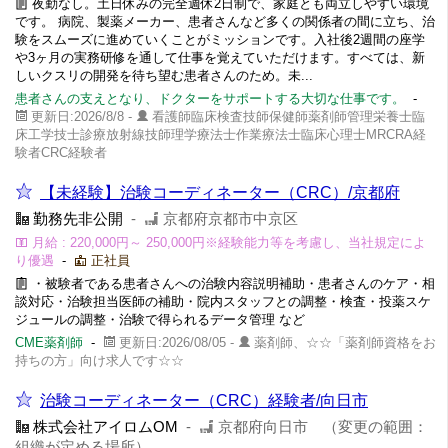
夜勤なし。土日休みの完全週休2日制で、家庭とも両立しやすい環境
です。 病院、製薬メーカー、患者さんなど多くの関係者の間に立ち、治
験をスムーズに進めていくことがミッションです。入社後2週間の座学
や3ヶ月の実務研修を通して仕事を覚えていただけます。すべては、新
しいクスリの開発を待ち望む患者さんのため。未...
患者さんの支えとなり、ドクターをサポートする大切な仕事です。
-
更新日:2026/8/8 -
看護師臨床検査技師保健師薬剤師管理栄養士臨
床工学技士診療放射線技師理学療法士作業療法士臨床心理士MRCRA経
験者CRC経験者
【未経験】治験コーディネーター（CRC）/京都府
勤務先非公開
-
京都府京都市中京区
月給 : 220,000円～ 250,000円※経験能力等を考慮し、当社規定によ
り優遇
-
正社員
・被験者である患者さんへの治験内容説明補助・患者さんのケア・相
談対応・治験担当医師の補助・院内スタッフとの調整・検査・投薬スケ
ジュールの調整・治験で得られるデータ管理 など
CME薬剤師
-
更新日:2026/08/05 -
薬剤師、☆☆「薬剤師資格をお
持ちの方」向け求人です☆☆
治験コーディネーター（CRC）経験者/向日市
株式会社アイロムOM
-
京都府向日市 （変更の範囲：
組織が定める場所）