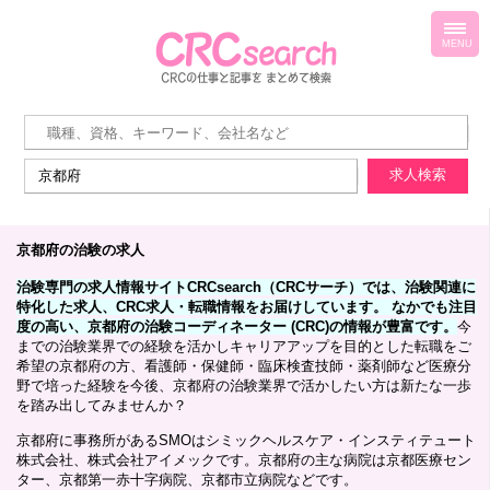
toggl
navig
MENU
京都府の治験の求人
治験専門の求人情報サイトCRCsearch（CRCサーチ）では、治験関連に
特化した求人、CRC求人・転職情報をお届けしています。 なかでも注目
度の高い、京都府の治験コーディネーター (CRC)の情報が豊富です。
今
までの治験業界での経験を活かしキャリアアップを目的とした転職をご
希望の京都府の方、看護師・保健師・臨床検査技師・薬剤師など医療分
野で培った経験を今後、京都府の治験業界で活かしたい方は新たな一歩
を踏み出してみませんか？
京都府に事務所があるSMOはシミックヘルスケア・インスティテュート
株式会社、株式会社アイメックです。京都府の主な病院は京都医療セン
ター、京都第一赤十字病院、京都市立病院などです。