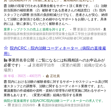
員（試用期間3ヶ月（待遇に変更なし）、雇用期間の定めなし）
治験の現場で行われる業務全般をサポート頂く業務です。 （1）治験
担当医師の補助業務 （2）被験者である患者さんの相談窓口 （3）院内
スタッフとの調整 担当医の負担軽減だけでなく、患者さんが安心、納得
して治験に参加頂ける様にきめ細やかなサポートをお願いします。具体
的には、験に参加していただく被験者さんへ...
業界トップクラスの売上と規模を誇ります。
-
更新日:2026/8/8 -
看護師臨床検査技師保健師薬剤師管理栄養士臨床工学技士診療放射線技
師理学療法士作業療法士臨床心理士MRCRA経験者CRC経験者
院内CRC・院内治験コーディネーター（病院の直接雇
用）
事業所名非公開（ご覧になるには転職相談へのお申込みが
必要です）
-
京都府宇治市 （変更の範囲：組織が定める
場所）
年収：350万～400万円
-
正社員
院内における治験の被験者様に対するサポートやスケジュール及び関
連スタッフとの調整等、治験に関するコーディネート業務です。また、
審議書類の作成補助や資料・資材の管理等の研究実施に関わるサポート
業務もあります。 （変更の範囲）組織が指示する業務
病院が直接雇用する院内CRC/院内治験コーディネーターの求人です。
-
更新日:2026/8/8 -
看護師保健師臨床検査技師薬剤師