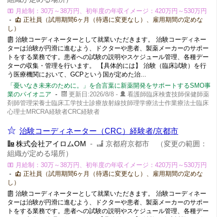
月給制：30万～38万円、初年度の年収イメージ：420万円～530万円
-
正社員（試用期間6ヶ月（待遇に変更なし）、雇用期間の定めな
し）
治験コーディネーターとして就業いただきます。 治験コーディネー
ターは治験が円滑に進むよう、ドクターや患者、製薬メーカーのサポー
トをする業務です。患者への試験の説明やスケジュール管理、各種デー
ターの収集・管理を行います。 【具体的には】 治験（臨床試験）を行
う医療機関において、GCPという国が定めた治...
「憂いなき未来のために。」を合言葉に新薬開発をサポートするSMO事
業のパイオニア
-
更新日:2026/8/8 -
看護師臨床検査技師保健師薬
剤師管理栄養士臨床工学技士診療放射線技師理学療法士作業療法士臨床
心理士MRCRA経験者CRC経験者
治験コーディネーター（CRC）経験者/京都市
株式会社アイロムOM
-
京都府京都市 （変更の範囲：
組織が定める場所）
月給制：30万～38万円、初年度の年収イメージ：420万円～530万円
-
正社員（試用期間6ヶ月（待遇に変更なし）、雇用期間の定めな
し）
治験コーディネーターとして就業いただきます。 治験コーディネー
ターは治験が円滑に進むよう、ドクターや患者、製薬メーカーのサポー
トをする業務です。患者への試験の説明やスケジュール管理、各種デー