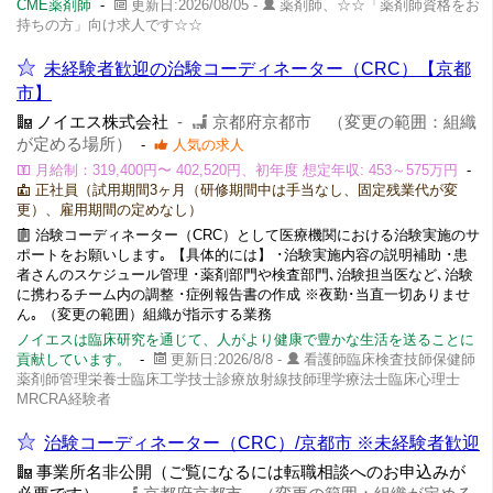
CME薬剤師
-
更新日:2026/08/05 -
薬剤師、☆☆「薬剤師資格をお
持ちの方」向け求人です☆☆
未経験者歓迎の治験コーディネーター（CRC）【京都
市】
ノイエス株式会社
-
京都府京都市 （変更の範囲：組織
が定める場所）
-
人気の求人
月給制：319,400円〜 402,520円、初年度 想定年収: 453～575万円
-
正社員（試用期間3ヶ月（研修期間中は手当なし、固定残業代が変
更）、雇用期間の定めなし）
治験コーディネーター（CRC）として医療機関における治験実施のサ
ポートをお願いします｡ 【具体的には】 ･治験実施内容の説明補助 ･患
者さんのスケジュール管理 ･薬剤部門や検査部門､治験担当医など､治験
に携わるチーム内の調整 ･症例報告書の作成 ※夜勤･当直一切ありませ
ん｡ （変更の範囲）組織が指示する業務
ノイエスは臨床研究を通じて、人がより健康で豊かな生活を送ることに
貢献しています。
-
更新日:2026/8/8 -
看護師臨床検査技師保健師
薬剤師管理栄養士臨床工学技士診療放射線技師理学療法士臨床心理士
MRCRA経験者
治験コーディネーター（CRC）/京都市 ※未経験者歓迎
事業所名非公開（ご覧になるには転職相談へのお申込みが