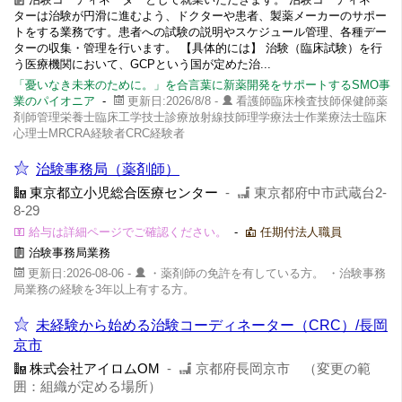
ターは治験が円滑に進むよう、ドクターや患者、製薬メーカーのサポー
トをする業務です。患者への試験の説明やスケジュール管理、各種デー
ターの収集・管理を行います。 【具体的には】 治験（臨床試験）を行
う医療機関において、GCPという国が定めた治...
「憂いなき未来のために。」を合言葉に新薬開発をサポートするSMO事
業のパイオニア
-
更新日:2026/8/8 -
看護師臨床検査技師保健師薬
剤師管理栄養士臨床工学技士診療放射線技師理学療法士作業療法士臨床
心理士MRCRA経験者CRC経験者
治験事務局（薬剤師）
東京都立小児総合医療センター
-
東京都府中市武蔵台2-
8-29
給与は詳細ページでご確認ください。
-
任期付法人職員
治験事務局業務
更新日:2026-08-06 -
・薬剤師の免許を有している方。 ・治験事務
局業務の経験を3年以上有する方。
未経験から始める治験コーディネーター（CRC）/長岡
京市
株式会社アイロムOM
-
京都府長岡京市 （変更の範
囲：組織が定める場所）