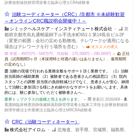
診療放射線技師管理栄養士臨床心理士CRA経験者
治験コーディネーター（CRC）/京都市 ※未経験歓迎
～オンラインCRC職説明会開催中！～
シミックヘルスケア・インスティテュート株式会社
-
京
都府京都市烏丸通蛸薬師下ル手洗水町651-1 第14長谷ビル2F
（変更の範囲：会社の定める勤務地、テレワークが適用になる
場合はテレワークを行う場所を含む）
-
オススメの求人
年収：450万円～500万円、月給制：275,000円～290,000円
-
正社
員（試用期間3ヶ月（本採用時と待遇の違いはありません）、雇用期間
の定めなし）
治験の現場で行われる業務全般をサポート頂く業務です。 （1）治験
担当医師の補助業務 （2）被験者である患者さんの相談窓口 （3）院内
スタッフとの調整 担当医の負担軽減だけでなく、患者さんが安心、納得
して治験に参加頂ける様にきめ細やかなサポートをお願いします。具体
的には、験に参加していただく被験者さんへ...
業界トップクラスの規模と売上を誇ります。
-
更新日:2026/8/8 -
看護師臨床検査技師保健師薬剤師管理栄養士臨床工学技士診療放射線技
師理学療法士作業療法士臨床心理士MRCRA経験者
CRC（治験コーディネーター）
株式会社アイロム
-
北海道、岩手県、宮城県、福島県、