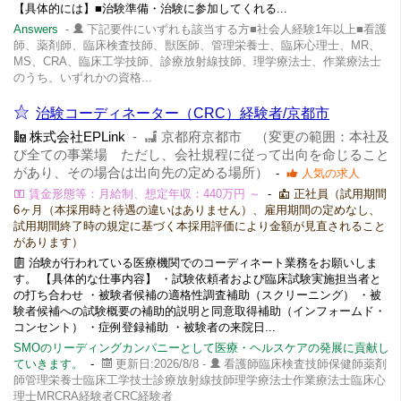
【具体的には】■治験準備・治験に参加してくれる...
Answers
-
下記要件にいずれも該当する方■社会人経験1年以上■看護
師、薬剤師、臨床検査技師、獣医師、管理栄養士、臨床心理士、MR、
MS、CRA、臨床工学技師、診療放射線技師、理学療法士、作業療法士
のうち、いずれかの資格...
治験コーディネーター（CRC）経験者/京都市
株式会社EPLink
-
京都府京都市 （変更の範囲：本社及
び全ての事業場 ただし、会社規程に従って出向を命じること
があり、その場合は出向先の定める場所）
-
人気の求人
賃金形態等：月給制、想定年収：440万円 ～
-
正社員（試用期間
6ヶ月（本採用時と待遇の違いはありません）、雇用期間の定めなし、
試用期間終了時の規定に基づく本採用評価により金額が見直されること
があります）
治験が行われている医療機関でのコーディネート業務をお願いしま
す。 【具体的な仕事内容】 ・試験依頼者および臨床試験実施担当者と
の打ち合わせ ・被験者候補の適格性調査補助（スクリーニング） ・被
験者候補への試験概要の補助的説明と同意取得補助（インフォームド・
コンセント） ・症例登録補助 ・被験者の来院日...
SMOのリーディングカンパニーとして医療・ヘルスケアの発展に貢献し
ていきます。
-
更新日:2026/8/8 -
看護師臨床検査技師保健師薬剤
師管理栄養士臨床工学技士診療放射線技師理学療法士作業療法士臨床心
理士MRCRA経験者CRC経験者