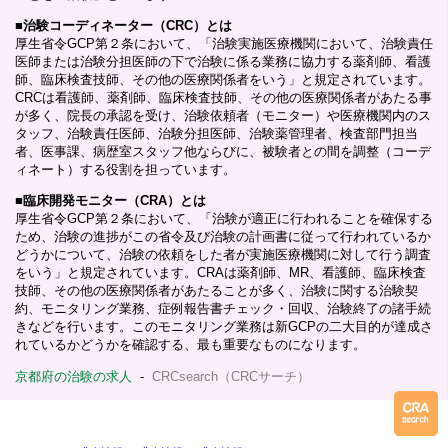
■
治験コーディネーター（CRC）とは
厚生省令GCP第２条において、「治験実施医療機関において、治験責任
医師または治験分担医師の下で治験に係る業務に協力する薬剤師、看護
師、臨床検査技師、その他の医療関係者をいう」と規定されています。
CRCは看護師、薬剤師、臨床検査技師、その他の医療関係者があたる事
が多く、院長の承認を受け、治験依頼者（モニター）や医療機関内のス
タッフ、治験責任医師、治験分担医師、治験薬管理者、検査部門担当
者、医事課、病歴室スタッフ他ならびに、被験者との間を調整（コーデ
ィネート）する役割を担っています。
■
臨床開発モニター（CRA）とは
厚生省令GCP第２条において、「治験が適正に行われることを確保する
ため、治験の進捗がこの省令及び治験の計画書に従って行われているか
どうかについて、治験の依頼をした者が実施医療機関に対して行う調査
をいう」と規定されています。CRAは薬剤師、MR、看護師、臨床検査
技師、その他の医療関係者があたることが多く、治験に関する治験契
約、モニタリング業務、症例報告書チェック・回収、治験終了の諸手続
きなどを行います。このモニタリング業務は新GCPの二大目的が達成さ
れているかどうかを確認する、最も重要なものになります。
京都府の治験の求人
-
CRCsearch（CRCサーチ）