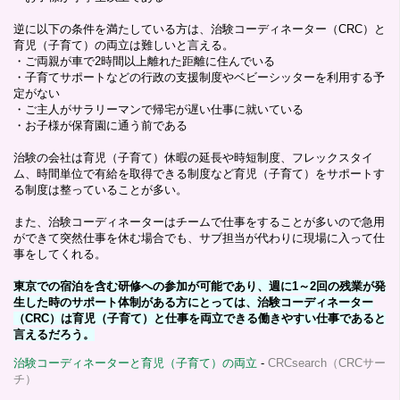
逆に以下の条件を満たしている方は、治験コーディネーター（CRC）と
育児（子育て）の両立は難しいと言える。
・ご両親が車で2時間以上離れた距離に住んでいる
・子育てサポートなどの行政の支援制度やベビーシッターを利用する予
定がない
・ご主人がサラリーマンで帰宅が遅い仕事に就いている
・お子様が保育園に通う前である
治験の会社は育児（子育て）休暇の延長や時短制度、フレックスタイ
ム、時間単位で有給を取得できる制度など育児（子育て）をサポートす
る制度は整っていることが多い。
また、治験コーディネーターはチームで仕事をすることが多いので急用
ができて突然仕事を休む場合でも、サブ担当が代わりに現場に入って仕
事をしてくれる。
東京での宿泊を含む研修への参加が可能であり、週に1～2回の残業が発
生した時のサポート体制がある方にとっては、治験コーディネーター
（CRC）は育児（子育て）と仕事を両立できる働きやすい仕事であると
言えるだろう。
治験コーディネーターと育児（子育て）の両立
-
CRCsearch（CRCサー
チ）