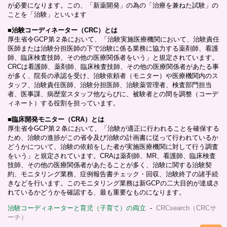
が必要になります。この、「新薬開発」の為の「治療を兼ねた試験」の
ことを「治験」といいます
■
治験コーディネーター（CRC）とは
厚生省令GCP第２条において、「治験実施医療機関において、治験責任
医師または治験分担医師の下で治験に係る業務に協力する薬剤師、看護
師、臨床検査技師、その他の医療関係者をいう」と規定されています。
CRCは看護師、薬剤師、臨床検査技師、その他の医療関係者があたる事
が多く、院長の承認を受け、治験依頼者（モニター）や医療機関内のス
タッフ、治験責任医師、治験分担医師、治験薬管理者、検査部門担当
者、医事課、病歴室スタッフ他ならびに、被験者との間を調整（コーデ
ィネート）する役割を担っています。
■
臨床開発モニター（CRA）とは
厚生省令GCP第２条において、「治験が適正に行われることを確保する
ため、治験の進捗がこの省令及び治験の計画書に従って行われているか
どうかについて、治験の依頼をした者が実施医療機関に対して行う調査
をいう」と規定されています。CRAは薬剤師、MR、看護師、臨床検査
技師、その他の医療関係者があたることが多く、治験に関する治験契
約、モニタリング業務、症例報告書チェック・回収、治験終了の諸手続
きなどを行います。このモニタリング業務は新GCPの二大目的が達成さ
れているかどうかを確認する、最も重要なものになります。
治験コーディネーターと育児（子育て）の両立
-
CRCsearch（CRCサ
ーチ）