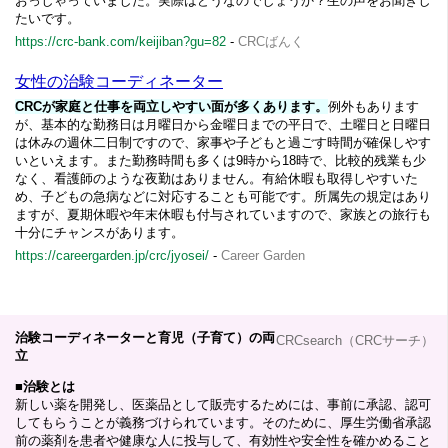
おっしゃっていました。実際はどうなのでしょうか？生の声をお聞きし
たいです。
https://crc-bank.com/keijiban?gu=82
-
CRCばんく
女性の治験コーディネーター
CRCが家庭と仕事を両立しやすい面が多くあります。
例外もあります
が、基本的な勤務日は月曜日から金曜日までの平日で、土曜日と日曜日
は休みの週休二日制ですので、家事や子どもと過ごす時間が確保しやす
いといえます。また勤務時間も多くは9時から18時で、比較的残業も少
なく、看護師のような夜勤はありません。有給休暇も取得しやすいた
め、子どもの急病などに対応することも可能です。所属先の規定はあり
ますが、夏期休暇や年末休暇も付与されていますので、家族との旅行も
十分にチャンスがあります。
https://careergarden.jp/crc/jyosei/
-
Career Garden
治験コーディネーターと育児（子育て）の両
CRCsearch（CRCサーチ）
立
■
治験とは
新しい薬を開発し、医薬品として販売するためには、事前に承認、認可
してもらうことが義務づけられています。そのために、厚生労働省承認
前の薬剤を患者や健康な人に投与して、有効性や安全性を確かめること