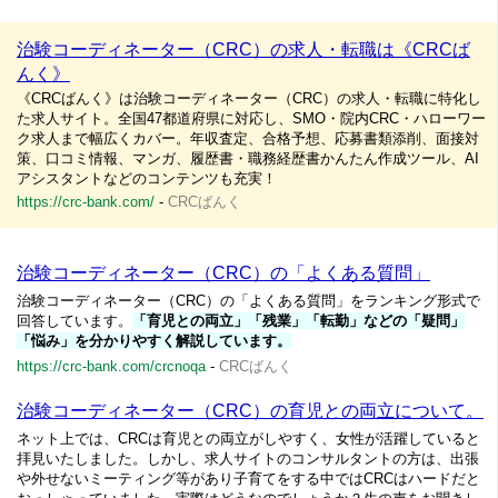
治験コーディネーター（CRC）の求人・転職は《CRCば
んく》
《CRCばんく》は治験コーディネーター（CRC）の求人・転職に特化し
た求人サイト。全国47都道府県に対応し、SMO・院内CRC・ハローワー
ク求人まで幅広くカバー。年収査定、合格予想、応募書類添削、面接対
策、口コミ情報、マンガ、履歴書・職務経歴書かんたん作成ツール、AI
アシスタントなどのコンテンツも充実！
https://crc-bank.com/
-
CRCばんく
治験コーディネーター（CRC）の「よくある質問」
治験コーディネーター（CRC）の「よくある質問」をランキング形式で
回答しています。
「育児との両立」「残業」「転勤」などの「疑問」
「悩み」を分かりやすく解説しています。
https://crc-bank.com/crcnoqa
-
CRCばんく
治験コーディネーター（CRC）の育児との両立について。
ネット上では、CRCは育児との両立がしやすく、女性が活躍していると
拝見いたしました。しかし、求人サイトのコンサルタントの方は、出張
や外せないミーティング等があり子育てをする中ではCRCはハードだと