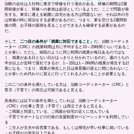
治験の会社は入社時に東京で研修を行う場合がある。研修の期間は2週
間前後が多く、研修への参加は必須としているようだ。ここで問題が発
生する。東京に通える範囲に自宅がある方は問題ないが、それ以外の方
は研修の時に宿泊をする必要があるのだ。つまり、家を空ける2週間前
後の間、お子様の面倒を見ることができる人を確保する必要があるの
だ。
そして、
二つ目の条件が「残業に対応できること」
だ。治験コーディネ
ーター（CRC）の残業時間は月に平均すると10～20時間ぐらいであるこ
とが多い。ただし、病院のように同じ時間の残業が毎日あるのではな
く、残業がある日とない日がはっきりと分かれているのだ。週のうちの
半分以上が定時で退社できるが、1～2回は1～2時間の残業が発生する計
算になる。つまり、残業が発生した日は保育園の迎えに間に合わないこ
とが多いため代わりに迎えに行ってくれる人がいることが必要となる。
この二つの条件を満たしている方は、治験コーディネーター（CRC）と
育児（子育て）の両立は可能であると言える。
具体的には以下の条件を満たしていれば、治験コーディネーター
（CRC）の仕事と育児（子育て）は両立できると言える。
・ご両親と同居している、ご両親が自宅の近くに住んでいる
・子育てサポートなどの行政の支援制度やベビーシッターを利用してい
る
・ご主人が主夫や自営業である、もしくは帰宅が早い仕事に就いている
・お子様が小学生以上である