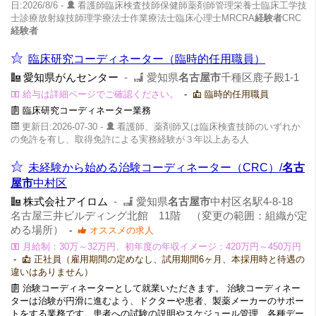
日:2026/8/6 -
看護師臨床検査技師保健師薬剤師管理栄養士臨床工学技
士診療放射線技師理学療法士作業療法士臨床心理士MRCRA
経験者
CRC
経験者
臨床研究コーディネーター（臨時的任用職員）
愛知県がんセンター
-
愛知県
名古屋市
千種区鹿子殿1-1
給与は詳細ページでご確認ください。
-
臨時的任用職員
臨床研究コーディネーター業務
更新日:2026-07-30 -
看護師、薬剤師又は臨床検査技師のいずれか
の免許を有し、取得免許による実務経験が３年以上ある人
未経験から始める治験コーディネーター（CRC）/
名古
屋市
中村区
株式会社アイロム
-
愛知県
名古屋市
中村区名駅4-8-18
名古屋三井ビルディング北館 11階 （変更の範囲：組織が定
める場所）
-
オススメの求人
月給制：30万～32万円、初年度の年収イメージ：420万円～450万円
-
正社員（雇用期間の定めなし、試用期間6ヶ月、本採用時と待遇の
違いはありません）
治験コーディネーターとして就業いただきます。 治験コーディネー
ターは治験が円滑に進むよう、ドクターや患者、製薬メーカーのサポー
トをする業務です。患者への試験の説明やスケジュール管理、各種デー