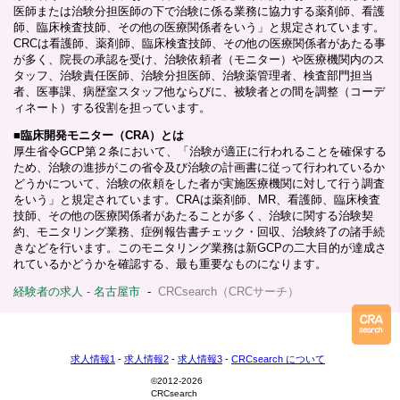
医師または治験分担医師の下で治験に係る業務に協力する薬剤師、看護
師、臨床検査技師、その他の医療関係者をいう」と規定されています。
CRCは看護師、薬剤師、臨床検査技師、その他の医療関係者があたる事
が多く、院長の承認を受け、治験依頼者（モニター）や医療機関内のス
タッフ、治験責任医師、治験分担医師、治験薬管理者、検査部門担当
者、医事課、病歴室スタッフ他ならびに、被験者との間を調整（コーデ
ィネート）する役割を担っています。
■
臨床開発モニター（CRA）とは
厚生省令GCP第２条において、「治験が適正に行われることを確保する
ため、治験の進捗がこの省令及び治験の計画書に従って行われているか
どうかについて、治験の依頼をした者が実施医療機関に対して行う調査
をいう」と規定されています。CRAは薬剤師、MR、看護師、臨床検査
技師、その他の医療関係者があたることが多く、治験に関する治験契
約、モニタリング業務、症例報告書チェック・回収、治験終了の諸手続
きなどを行います。このモニタリング業務は新GCPの二大目的が達成さ
れているかどうかを確認する、最も重要なものになります。
経験者の求人 - 名古屋市
-
CRCsearch（CRCサーチ）
求人情報1
-
求人情報2
-
求人情報3
-
CRCsearch について
©
2012-2026
CRCsearch