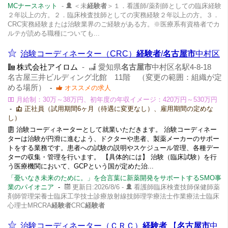
MCナースネット
-
＜未
経験者
＞１．看護師/薬剤師としての臨床経験
２年以上の方。２．臨床検査技師としての実務経験２年以上の方。３．
CRC実務経験または治験業界のご経験がある方。※医療系有資格者でカ
ルテが読める職種についても...
治験コーディネーター（CRC）
経験者
/
名古屋市
中村区
株式会社アイロム
-
愛知県
名古屋市
中村区名駅4-8-18
名古屋三井ビルディング北館 11階 （変更の範囲：組織が定
める場所）
-
オススメの求人
月給制：30万～38万円、初年度の年収イメージ：420万円～530万円
-
正社員（試用期間6ヶ月（待遇に変更なし）、雇用期間の定めな
し）
治験コーディネーターとして就業いただきます。 治験コーディネー
ターは治験が円滑に進むよう、ドクターや患者、製薬メーカーのサポー
トをする業務です。患者への試験の説明やスケジュール管理、各種デー
ターの収集・管理を行います。 【具体的には】 治験（臨床試験）を行
う医療機関において、GCPという国が定めた治...
「憂いなき未来のために。」を合言葉に新薬開発をサポートするSMO事
業のパイオニア
-
更新日:2026/8/6 -
看護師臨床検査技師保健師薬
剤師管理栄養士臨床工学技士診療放射線技師理学療法士作業療法士臨床
心理士MRCRA
経験者
CRC
経験者
治験コーディネーター（ＣＲＣ）
経験者
【
名古屋市
中