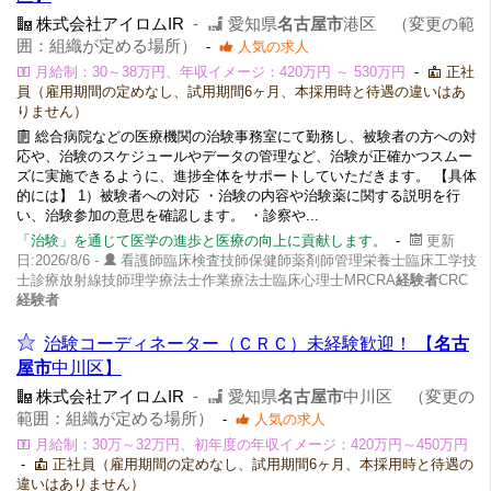
株式会社アイロムIR
-
愛知県
名古屋市
港区 （変更の範
囲：組織が定める場所）
-
人気の求人
月給制：30～38万円、年収イメージ：420万円 ～ 530万円
-
正社
員（雇用期間の定めなし、試用期間6ヶ月、本採用時と待遇の違いはあ
りません）
総合病院などの医療機関の治験事務室にて勤務し、被験者の方への対
応や、治験のスケジュールやデータの管理など、治験が正確かつスムー
ズに実施できるように、進捗全体をサポートしていただきます。 【具体
的には】 1）被験者への対応 ・治験の内容や治験薬に関する説明を行
い、治験参加の意思を確認します。 ・診察や...
「治験」を通じて医学の進歩と医療の向上に貢献します。
-
更新
日:2026/8/6 -
看護師臨床検査技師保健師薬剤師管理栄養士臨床工学技
士診療放射線技師理学療法士作業療法士臨床心理士MRCRA
経験者
CRC
経験者
治験コーディネーター（ＣＲＣ）未経験歓迎！ 【
名古
屋市
中川区】
株式会社アイロムIR
-
愛知県
名古屋市
中川区 （変更の
範囲：組織が定める場所）
-
人気の求人
月給制：30万～32万円、初年度の年収イメージ：420万円～450万円
-
正社員（雇用期間の定めなし、試用期間6ヶ月、本採用時と待遇の
違いはありません）