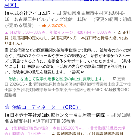
村区】
株式会社アイロムIR
-
愛知県
名古屋市
中村区名駅4-8-
18 名古屋三井ビルディング北館 11階 （変更の範囲：組織
が定める場所）
-
人気の求人
月給制：30～38万円、年収イメージ：420万円 ～ 530万円
-
正社
員（雇用期間の定めなし、試用期間6ヶ月、本採用時と待遇の違いはあ
りません）
総合病院などの医療機関の治験事務室にて勤務し、被験者の方への対
応や、治験のスケジュールやデータの管理など、治験が正確かつスムー
ズに実施できるように、進捗全体をサポートしていただきます。 【具体
的には】 1）被験者への対応 ・治験の内容や治験薬に関する説明を行
い、治験参加の意思を確認します。 ・診察や...
「治験」を通じて医学の進歩と医療の向上に貢献します。
-
更新
日:2026/8/6 -
看護師臨床検査技師保健師薬剤師管理栄養士臨床工学技
士診療放射線技師理学療法士作業療法士臨床心理士MRCRA
経験者
CRC
経験者
治験コーディネーター（CRC）
日本赤十字社愛知医療センター名古屋第一病院
-
愛知県
名古屋市
中村区道下町3丁目35番地
（常勤嘱託職員の場合）本俸185,200円～、（非常勤嘱託職員の場
合）時間給 1,030円～
-
常勤嘱託職員もしくは非常勤嘱託職員