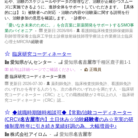
応や、治験のスケジュールやデータの管理など、治験が正確かつスムー
ズに実施できるように、進捗全体をサポートしていただきます。 【具体
的には】 1）被験者への対応 ・治験の内容や治験薬に関する説明を行
い、治験参加の意思を確認します。 ・診察や...
「憂いなき未来のために。」を合言葉に新薬開発をサポートするSMO事
業のパイオニア
-
更新日:2026/8/6 -
看護師臨床検査技師保健師薬
剤師管理栄養士臨床工学技士診療放射線技師理学療法士作業療法士臨床
心理士MRCRA
経験者
臨床研究コーディネーター
愛知県がんセンター
-
愛知県
名古屋市
千種区鹿子殿1-1
給与は詳細ページでご確認ください。
-
正職員
臨床研究コーディネーター業務
更新日:2026-07-30 -
薬剤師免許、臨床検査技師免許、看護師免許
のいずれかを有する人のうち、次の条件のいずれかを満たす人 ・臨床研
究コーディネーター（CRC）としての職務経験が２年以上の人 ・臨床研
究コーディネーター（CRC）認...
◆就職時期随時相談可◆【常勤/治験コーディネーター
(CRC)/
名古屋市
内】土日休み☆治験
経験者
のみ☆充実の研
修制度/昨年に引き続き業績好調の為、大幅増員中♪
株式会社アイロム
-
愛知県
名古屋市