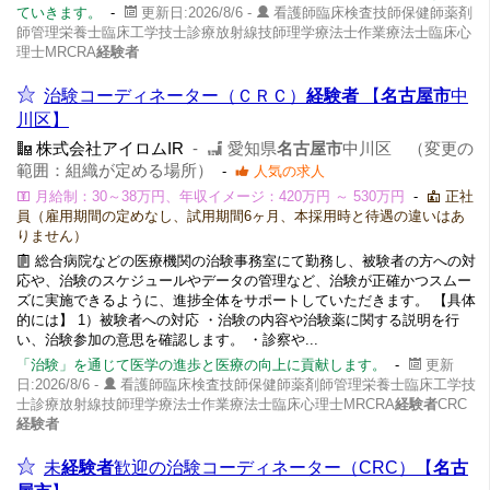
ていきます。
-
更新日:2026/8/6 -
看護師臨床検査技師保健師薬剤
師管理栄養士臨床工学技士診療放射線技師理学療法士作業療法士臨床心
理士MRCRA
経験者
治験コーディネーター（ＣＲＣ）
経験者
【
名古屋市
中
川区】
株式会社アイロムIR
-
愛知県
名古屋市
中川区 （変更の
範囲：組織が定める場所）
-
人気の求人
月給制：30～38万円、年収イメージ：420万円 ～ 530万円
-
正社
員（雇用期間の定めなし、試用期間6ヶ月、本採用時と待遇の違いはあ
りません）
総合病院などの医療機関の治験事務室にて勤務し、被験者の方への対
応や、治験のスケジュールやデータの管理など、治験が正確かつスムー
ズに実施できるように、進捗全体をサポートしていただきます。 【具体
的には】 1）被験者への対応 ・治験の内容や治験薬に関する説明を行
い、治験参加の意思を確認します。 ・診察や...
「治験」を通じて医学の進歩と医療の向上に貢献します。
-
更新
日:2026/8/6 -
看護師臨床検査技師保健師薬剤師管理栄養士臨床工学技
士診療放射線技師理学療法士作業療法士臨床心理士MRCRA
経験者
CRC
経験者
未
経験者
歓迎の治験コーディネーター（CRC）【
名古