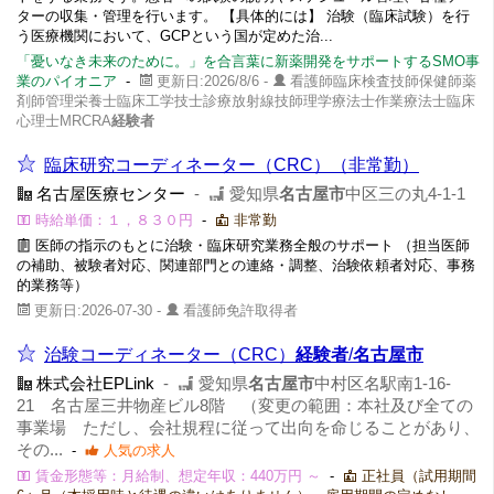
ターの収集・管理を行います。 【具体的には】 治験（臨床試験）を行
う医療機関において、GCPという国が定めた治...
「憂いなき未来のために。」を合言葉に新薬開発をサポートするSMO事
業のパイオニア
-
更新日:2026/8/6 -
看護師臨床検査技師保健師薬
剤師管理栄養士臨床工学技士診療放射線技師理学療法士作業療法士臨床
心理士MRCRA
経験者
臨床研究コーディネーター（CRC）（非常勤）
名古屋医療センター
-
愛知県
名古屋市
中区三の丸4-1-1
時給単価：１，８３０円
-
非常勤
医師の指示のもとに治験・臨床研究業務全般のサポート （担当医師
の補助、被験者対応、関連部門との連絡・調整、治験依頼者対応、事務
的業務等）
更新日:2026-07-30 -
看護師免許取得者
治験コーディネーター（CRC）
経験者
/
名古屋市
株式会社EPLink
-
愛知県
名古屋市
中村区名駅南1-16-
21 名古屋三井物産ビル8階 （変更の範囲：本社及び全ての
事業場 ただし、会社規程に従って出向を命じることがあり、
その...
-
人気の求人
賃金形態等：月給制、想定年収：440万円 ～
-
正社員（試用期間