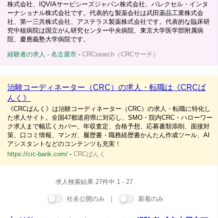
株式会社、IQVIAサービシーズジャパン株式会社、パレクセル・インタ
ーナショナル株式会社です。代表的な製薬会社は武田薬品工業株式会
社、第一三共株式会社、アステラス製薬株式会社です。代表的な臨床研
究中核病院は国立がん研究センター中央病院、東京大学医学部附属病
院、慶應義塾大学病院です。
経験者の求人 - 名古屋市
-
CRCsearch（CRCサーチ）
治験コーディネーター（CRC）の求人・転職は《CRCば
んく》
《CRCばんく》は治験コーディネーター（CRC）の求人・転職に特化し
た求人サイト。全国47都道府県に対応し、SMO・院内CRC・ハローワー
ク求人まで幅広くカバー。年収査定、合格予想、応募書類添削、面接対
策、口コミ情報、マンガ、履歴書・職務経歴書かんたん作成ツール、AI
アシスタントなどのコンテンツも充実！
https://crc-bank.com/
-
CRCばんく
求人検索結果 27件中 1 - 27
社名公開のみ ｜
新着のみ