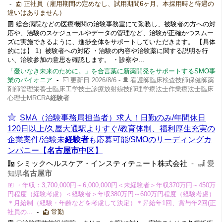
-
正社員（雇用期間の定めなし、試用期間6ヶ月、本採用時と待遇の
違いはありません）
総合病院などの医療機関の治験事務室にて勤務し、被験者の方への対
応や、治験のスケジュールやデータの管理など、治験が正確かつスムー
ズに実施できるように、進捗全体をサポートしていただきます。 【具体
的には】 1）被験者への対応 ・治験の内容や治験薬に関する説明を行
い、治験参加の意思を確認します。 ・診察や...
「憂いなき未来のために。」を合言葉に新薬開発をサポートするSMO事
業のパイオニア
-
更新日:2026/8/6 -
看護師臨床検査技師保健師薬
剤師管理栄養士臨床工学技士診療放射線技師理学療法士作業療法士臨床
心理士MRCRA
経験者
SMA（治験事務局担当者）求人！日勤のみ/年間休日
120日以上/久屋大通駅よりすぐ/教育体制、福利厚生充実の
企業案件/治験未
経験者
も応募可能/SMOのリーディングカ
ンパニー【
名古屋市
中区】
シミックヘルスケア・インスティテュート株式会社
-
愛
知県
名古屋市
・年収：3,700,000円～6,000,000円＜未経験者＞年収370万円～450万
円程度（経験考慮）＜経験者＞年収380万円～600万円程度（経験考慮）
＊月給制（経験・年齢などを考慮して決定）＊昇給年1回、賞与年2回(正
社員の...
-
常勤