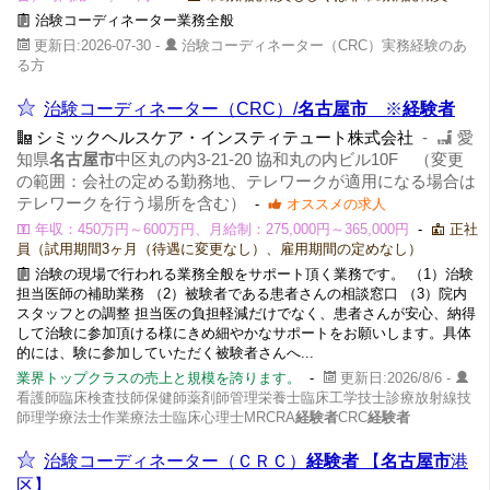
治験コーディネーター業務全般
更新日:2026-07-30 -
治験コーディネーター（CRC）実務経験のあ
る方
治験コーディネーター（CRC）/
名古屋市
※
経験者
シミックヘルスケア・インスティテュート株式会社
-
愛
知県
名古屋市
中区丸の内3-21-20 協和丸の内ビル10F （変更
の範囲：会社の定める勤務地、テレワークが適用になる場合は
テレワークを行う場所を含む）
-
オススメの求人
年収：450万円～600万円、月給制：275,000円～365,000円
-
正社
員（試用期間3ヶ月（待遇に変更なし）、雇用期間の定めなし）
治験の現場で行われる業務全般をサポート頂く業務です。 （1）治験
担当医師の補助業務 （2）被験者である患者さんの相談窓口 （3）院内
スタッフとの調整 担当医の負担軽減だけでなく、患者さんが安心、納得
して治験に参加頂ける様にきめ細やかなサポートをお願いします。具体
的には、験に参加していただく被験者さんへ...
業界トップクラスの売上と規模を誇ります。
-
更新日:2026/8/6 -
看護師臨床検査技師保健師薬剤師管理栄養士臨床工学技士診療放射線技
師理学療法士作業療法士臨床心理士MRCRA
経験者
CRC
経験者
治験コーディネーター（ＣＲＣ）
経験者
【
名古屋市
港
区】