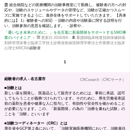
総合病院などの医療機関の治験事務室にて勤務し、被験者の方への対
応や、治験のスケジュールやデータの管理など、治験が正確かつスムー
ズに実施できるように、進捗全体をサポートしていただきます。 【具体
的には】 1）被験者への対応 ・治験の内容や治験薬に関する説明を行
い、治験参加の意思を確認します。 ・診察や...
「憂いなき未来のために。」を合言葉に新薬開発をサポートするSMO事
業のパイオニア
-
更新日:2026/8/6 -
看護師臨床検査技師保健師薬
剤師管理栄養士臨床工学技士診療放射線技師理学療法士作業療法士臨床
心理士MRCRA
経験者
1
経験者の求人 - 名古屋市
CRCsearch（CRCサーチ）
■
治験とは
新しい薬を開発し、医薬品として販売するためには、事前に承認、認可
してもらうことが義務づけられています。そのために、厚生労働省承認
前の薬剤を患者や健康な人に投与して、有効性や安全性を確かめること
が必要になります。この、「新薬開発」の為の「治療を兼ねた試験」の
ことを「治験」といいます
■
治験コーディネーター（CRC）とは
厚生省令GCP第２条において、「治験実施医療機関において、治験責任