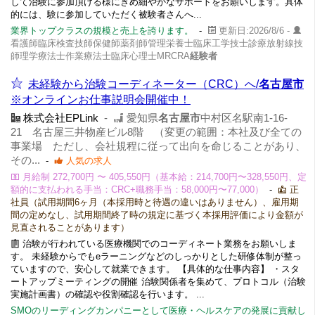
して治験に参加頂ける様にきめ細やかなサポートをお願いします。具体
的には、験に参加していただく被験者さんへ...
業界トップクラスの規模と売上を誇ります。
-
更新日:2026/8/6 -
看護師臨床検査技師保健師薬剤師管理栄養士臨床工学技士診療放射線技
師理学療法士作業療法士臨床心理士MRCRA
経験者
未経験から治験コーディネーター（CRC）へ/
名古屋市
※オンラインお仕事説明会開催中！
株式会社EPLink
-
愛知県
名古屋市
中村区名駅南1-16-
21 名古屋三井物産ビル8階 （変更の範囲：本社及び全ての
事業場 ただし、会社規程に従って出向を命じることがあり、
その...
-
人気の求人
月給制 272,700円 〜 405,550円（基本給：214,700円〜328,550円、定
額的に支払われる手当：CRC+職務手当：58,000円〜77,000）
-
正
社員（試用期間6ヶ月（本採用時と待遇の違いはありません）、雇用期
間の定めなし、試用期間終了時の規定に基づく本採用評価により金額が
見直されることがあります）
治験が行われている医療機関でのコーディネート業務をお願いしま
す。 未経験からでもeラーニングなどのしっかりとした研修体制が整っ
ていますので、安心して就業できます。 【具体的な仕事内容】 ・スタ
ートアップミーティングの開催 治験関係者を集めて、プロトコル（治験
実施計画書）の確認や役割確認を行います。 ...
SMOのリーディングカンパニーとして医療・ヘルスケアの発展に貢献し