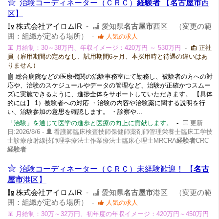
治験コーディネーター（ＣＲＣ）
経験者
【
名古屋市
西
区】
株式会社アイロムIR
-
愛知県
名古屋市
西区 （変更の範
囲：組織が定める場所）
-
人気の求人
月給制：30～38万円、年収イメージ：420万円 ～ 530万円
-
正社
員（雇用期間の定めなし、試用期間6ヶ月、本採用時と待遇の違いはあ
りません）
総合病院などの医療機関の治験事務室にて勤務し、被験者の方への対
応や、治験のスケジュールやデータの管理など、治験が正確かつスムー
ズに実施できるように、進捗全体をサポートしていただきます。 【具体
的には】 1）被験者への対応 ・治験の内容や治験薬に関する説明を行
い、治験参加の意思を確認します。 ・診察や...
「治験」を通じて医学の進歩と医療の向上に貢献します。
-
更新
日:2026/8/6 -
看護師臨床検査技師保健師薬剤師管理栄養士臨床工学技
士診療放射線技師理学療法士作業療法士臨床心理士MRCRA
経験者
CRC
経験者
治験コーディネーター（ＣＲＣ）未経験歓迎！ 【
名古
屋市
港区】
株式会社アイロムIR
-
愛知県
名古屋市
港区 （変更の範
囲：組織が定める場所）
-
人気の求人
月給制：30万～32万円、初年度の年収イメージ：420万円～450万円