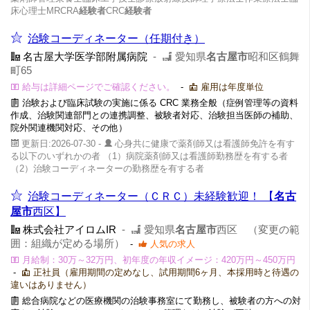
床心理士MRCRA
経験者
CRC
経験者
治験コーディネーター（任期付き）
名古屋大学医学部附属病院
-
愛知県
名古屋市
昭和区鶴舞
町65
給与は詳細ページでご確認ください。
-
雇用は年度単位
治験および臨床試験の実施に係る CRC 業務全般（症例管理等の資料
作成、治験関連部門との連携調整、被験者対応、治験担当医師の補助、
院外関連機関対応、その他）
更新日:2026-07-30 -
心身共に健康で薬剤師又は看護師免許を有す
る以下のいずれかの者 （1）病院薬剤師又は看護師勤務歴を有する者
（2）治験コーディネーターの勤務歴を有する者
治験コーディネーター（ＣＲＣ）未経験歓迎！ 【
名古
屋市
西区】
株式会社アイロムIR
-
愛知県
名古屋市
西区 （変更の範
囲：組織が定める場所）
-
人気の求人
月給制：30万～32万円、初年度の年収イメージ：420万円～450万円
-
正社員（雇用期間の定めなし、試用期間6ヶ月、本採用時と待遇の
違いはありません）
総合病院などの医療機関の治験事務室にて勤務し、被験者の方への対