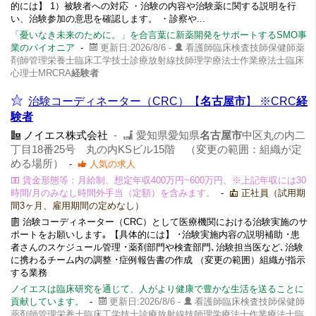
的には】 1）被験者への対応 ・治験の内容や治験薬に関する説明を行
い、治験参加の意思を確認します。 ・診察や...
「憂いなき未来のために。」を合言葉に新薬開発をサポートするSMO事
業のパイオニア
-
更新日:2026/8/6 -
看護師臨床検査技師保健師薬
剤師管理栄養士臨床工学技士診療放射線技師理学療法士作業療法士臨床
心理士MRCRA
経験者
治験コーディネーター（CRC）【
名古屋市
】 ※CRC
経
験者
ノイエス株式会社
-
愛知県愛知県
名古屋市
中区丸の内二
丁目18番25号 丸の内KSビル15階 （変更の範囲：組織が定
める場所）
-
人気の求人
賃金形態等：月給制、想定年収400万円~600万円、※上記年収には30
時間/月のみなし時間外手当（定額）を含みます。
-
正社員（試用期
間3ヶ月、雇用期間の定めなし）
治験コーディネーター（CRC）として医療機関における治験実施のサ
ポートをお願いします｡ 【具体的には】 ･治験実施内容の説明補助 ･患
者さんのスケジュール管理 ･薬剤部門や検査部門､治験担当医など､治験
に携わるチーム内の調整 ･症例報告書の作成 （変更の範囲）組織が指示
する業務
ノイエスは臨床研究を通じて、人がより健康で豊かな生活を送ることに
貢献しています。
-
更新日:2026/8/6 -
看護師臨床検査技師保健師
薬剤師管理栄養士臨床工学技士診療放射線技師理学療法士作業療法士臨