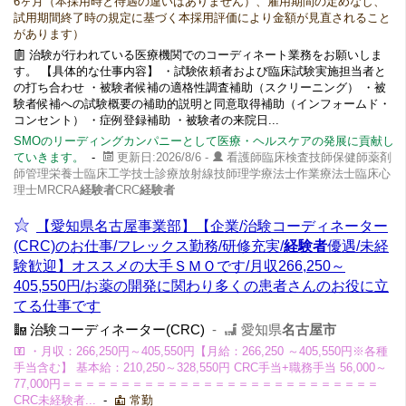
6ヶ月（本採用時と待遇の違いはありません）、雇用期間の定めなし、
試用期間終了時の規定に基づく本採用評価により金額が見直されること
があります）
治験が行われている医療機関でのコーディネート業務をお願いしま
す。 【具体的な仕事内容】 ・試験依頼者および臨床試験実施担当者と
の打ち合わせ ・被験者候補の適格性調査補助（スクリーニング） ・被
験者候補への試験概要の補助的説明と同意取得補助（インフォームド・
コンセント） ・症例登録補助 ・被験者の来院日...
SMOのリーディングカンパニーとして医療・ヘルスケアの発展に貢献し
ていきます。
-
更新日:2026/8/6 -
看護師臨床検査技師保健師薬剤
師管理栄養士臨床工学技士診療放射線技師理学療法士作業療法士臨床心
理士MRCRA
経験者
CRC
経験者
【愛知県名古屋事業部】【企業/治験コーディネーター
(CRC)のお仕事/フレックス勤務/研修充実/
経験者
優遇/未経
験歓迎】オススメの大手ＳＭＯです/月収266,250～
405,550円/お薬の開発に関わり多くの患者さんのお役に立
てる仕事です
治験コーディネーター(CRC)
-
愛知県
名古屋市
・月収：266,250円～405,550円【月給：266,250 ～405,550円※各種
手当含む】 基本給：210,250～328,550円 CRC手当+職務手当 56,000～
77,000円＝＝＝＝＝＝＝＝＝＝＝＝＝＝＝＝＝＝＝＝＝＝＝＝＝＝＝
CRC未経験者...
-
常勤