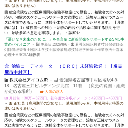
-
正社員（雇用期間の定めなし、試用期間6ヶ月、本採用時と待遇の
違いはありません）
総合病院などの医療機関の治験事務室にて勤務し、被験者の方への対
応や、治験のスケジュールやデータの管理など、治験が正確かつスムー
ズに実施できるように、進捗全体をサポートしていただきます。 【具体
的には】 1）被験者への対応 ・治験の内容や治験薬に関する説明を行
い、治験参加の意思を確認します。 ・診察や...
「憂いなき未来のために。」を合言葉に新薬開発をサポートするSMO事
業のパイオニア
-
更新日:2026/8/6 -
看護師臨床検査技師保健師薬
剤師管理栄養士臨床工学技士診療放射線技師理学療法士作業療法士臨床
心理士MRCRA
経験者
治験コーディネーター（ＣＲＣ）未経験歓迎！ 【
名古
屋市
中村区】
株式会社アイロムIR
-
愛知県
名古屋市
中村区名駅4-8-
18 名古屋三井ビルディング北館 11階 （変更の範囲：組織
が定める場所）
-
人気の求人
月給制：30万～32万円、初年度の年収イメージ：420万円～450万円
-
正社員（雇用期間の定めなし、試用期間6ヶ月、本採用時と待遇の
違いはありません）
総合病院などの医療機関の治験事務室にて勤務し、被験者の方への対
応や、治験のスケジュールやデータの管理など、治験が正確かつスムー
ズに実施できるように、進捗全体をサポートしていただきます。 【具体