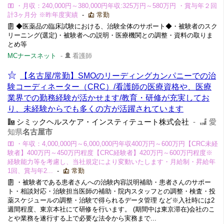
・月収：240,000円～380,000円年収:325万円～580万円 ・賞与年２回
計3ヶ月分 ※昨年度実績
-
常勤
◆医薬品の臨床試験における、治験全体のサポート◆・被験者のスク
リーニング(選定)・被験者への説明・医療機関との調整・資料の取りま
とめ等
MCナースネット
-
看護師
【名古屋/常勤】SMOのリーディングカンパニーでの治
験コーディネーター（CRC）/看護師の医療資格や、医療
業界での勤務経験が活かせます/教育・研修が充実してお
り、未経験からでも多くの方が活躍されています
シミックヘルスケア・インスティテュート株式会社
-
愛
知県
名古屋市
・年収：4,000,000円～6,000,000円年収400万円～600万円【CRC未経
験者】400万円～450万円程度【CRC経験者】420万円～600万円程度※
経験能力等を考慮し、当社規定により変動いたします・月給制・昇給年
1回、賞与年2...
-
常勤
・被験者である患者さんへの治験内容説明補助・患者さんのサポー
ト・相談対応・治験担当医師の補助・院内スタッフとの調整・検査・投
薬スケジュールの調整・治験で得られるデータ管理 など※入社時には2
週間程度、東京本社にて研修を行います。 (期間中は東京滞在)会社のこ
とや業務を遂行する上で必要な法令から実務まで...