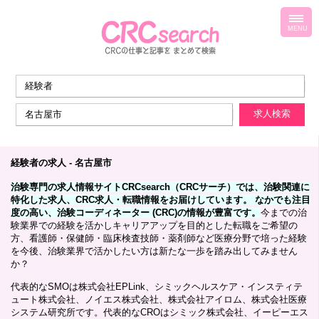
toggl
navig
MENU
経験者の求人 - 名古屋市
治験専門の求人情報サイトCRCsearch（CRCサーチ）では、治験関連に
特化した求人、CRC求人・転職情報をお届けしています。 なかでも注目
度の高い、治験コーディネーター (CRC)の情報が豊富です。
今までの治
験業界での経験を活かしキャリアアップを目的とした転職をご希望の
方、看護師・保健師・臨床検査技師・薬剤師など医療分野で培った経験
を今後、治験業界で活かしたい方は新たな一歩を踏み出してみません
か？
代表的なSMOは株式会社EPLink、シミックヘルスケア・インスティテ
ュート株式会社、ノイエス株式会社、株式会社アイロム、株式会社医療
システム研究所です。代表的なCROはシミック株式会社、イーピーエス