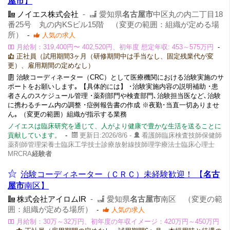
屋市
】
ノイエス株式会社
-
愛知県
名古屋市
中区丸の内二丁目18
番25号 丸の内KSビル15階 （変更の範囲：組織が定める場
所）
-
人気の求人
月給制：319,400円〜 402,520円、初年度 想定年収: 453～575万円
-
正社員（試用期間3ヶ月（研修期間中は手当なし、固定残業代が変
更）、雇用期間の定めなし）
治験コーディネーター（CRC）として医療機関における治験実施のサ
ポートをお願いします｡ 【具体的には】 ･治験実施内容の説明補助 ･患
者さんのスケジュール管理 ･薬剤部門や検査部門､治験担当医など､治験
に携わるチーム内の調整 ･症例報告書の作成 ※夜勤･当直一切ありませ
ん｡ （変更の範囲）組織が指示する業務
ノイエスは臨床研究を通じて、人がより健康で豊かな生活を送ることに
貢献しています。
-
更新日:2026/8/6 -
看護師臨床検査技師保健師
薬剤師管理栄養士臨床工学技士診療放射線技師理学療法士臨床心理士
MRCRA
経験者
治験コーディネーター（ＣＲＣ）未経験歓迎！ 【
名古
屋市
南区】
株式会社アイロムIR
-
愛知県
名古屋市
南区 （変更の範
囲：組織が定める場所）
-
人気の求人
月給制：30万～32万円、初年度の年収イメージ：420万円～450万円