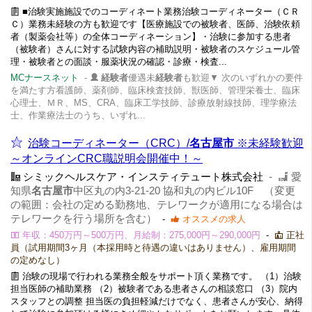
■治験実施施設でのコーディネート業務治験コーディネーター（ＣＲ
Ｃ）業務未経験の方も歓迎です【医療施設での被験者、医師、治験依頼
者（製薬会社等）の全体コーディネーション】・治験に参加する患者
（被験者）さんに対する試験内容の補助説明・被験者のスケジュール管
理・被験者との面談・服薬状況の確認・診療・検査...
MCナースネット
-
経験者
優遇未
経験者
も歓迎▼ 次のいずれかの要件
を満たす方看護師、薬剤師、臨床検査技師、獣医師、管理栄養士、臨床
心理士、ＭＲ、MS、CRA、臨床工学技師、診療放射線技師、理学療法
士、作業療法士のうち、いずれ...
治験コーディネーター（CRC）/
名古屋市
※未経験歓迎
～オンラインCRC職説明会開催中！～
シミックヘルスケア・インスティテュート株式会社
-
愛
知県
名古屋市
中区丸の内3-21-20 協和丸の内ビル10F （変更
の範囲：会社の定める勤務地、テレワークが適用になる場合は
テレワークを行う場所を含む）
-
オススメの求人
年収：450万円～500万円、月給制：275,000円～290,000円
-
正社
員（試用期間3ヶ月（本採用時と待遇の違いはありません）、雇用期間
の定めなし）
治験の現場で行われる業務全般をサポート頂く業務です。 （1）治験
担当医師の補助業務 （2）被験者である患者さんの相談窓口 （3）院内
スタッフとの調整 担当医の負担軽減だけでなく、患者さんが安心、納得