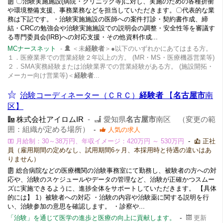
〇治験実施施設(病院・クリニック等)に対し、実施のための各種折衝
や環境整備支援、事務業務などを担当していただきます。〇代表的な業
務は下記です。・治験実施施設の医師への案件打診・契約書作成、締
結・CRCの勉強会や治験実施施設での説明会の調整・安全性等を審議す
る専門委員会(IRB)への対応支援・その他資料作成...
MCナースネット
-
＜未
経験者
＞●以下のいずれかにあてはまる方。
１．医療業界での営業経験２年以上の方。 (MR・MS・医療機器営業等)
２．SMA実務経験または治験業界での営業経験がある方。 (施設開拓・
メーカー向け営業等)＜
経験者
...
治験コーディネーター（ＣＲＣ）
経験者
【
名古屋市
南
区】
株式会社アイロムIR
-
愛知県
名古屋市
南区 （変更の範
囲：組織が定める場所）
-
人気の求人
月給制：30～38万円、年収イメージ：420万円 ～ 530万円
-
正社
員（雇用期間の定めなし、試用期間6ヶ月、本採用時と待遇の違いはあ
りません）
総合病院などの医療機関の治験事務室にて勤務し、被験者の方への対
応や、治験のスケジュールやデータの管理など、治験が正確かつスムー
ズに実施できるように、進捗全体をサポートしていただきます。 【具体
的には】 1）被験者への対応 ・治験の内容や治験薬に関する説明を行
い、治験参加の意思を確認します。 ・診察や...
「治験」を通じて医学の進歩と医療の向上に貢献します。
-
更新