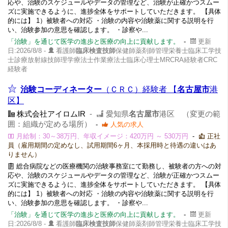
応や、治験のスケジュールやデータの管理など、治験が正確かつスムー
ズに実施できるように、進捗全体をサポートしていただきます。 【具体
的には】 1）被験者への対応 ・治験の内容や治験薬に関する説明を行
い、治験参加の意思を確認します。 ・診察や...
「治験」を通じて医学の進歩と医療の向上に貢献します。
-
更新
日:2026/8/8 -
看護師
臨床検査技師
保健師薬剤師管理栄養士臨床工学技
士診療放射線技師理学療法士作業療法士臨床心理士MRCRA経験者CRC
経験者
治験コーディネーター
（ＣＲＣ）経験者 【
名古屋市
港
区】
株式会社アイロムIR
-
愛知県
名古屋市
港区 （変更の範
囲：組織が定める場所）
-
人気の求人
月給制：30～38万円、年収イメージ：420万円 ～ 530万円
-
正社
員（雇用期間の定めなし、試用期間6ヶ月、本採用時と待遇の違いはあ
りません）
総合病院などの医療機関の治験事務室にて勤務し、被験者の方への対
応や、治験のスケジュールやデータの管理など、治験が正確かつスムー
ズに実施できるように、進捗全体をサポートしていただきます。 【具体
的には】 1）被験者への対応 ・治験の内容や治験薬に関する説明を行
い、治験参加の意思を確認します。 ・診察や...
「治験」を通じて医学の進歩と医療の向上に貢献します。
-
更新
日:2026/8/8 -
看護師
臨床検査技師
保健師薬剤師管理栄養士臨床工学技