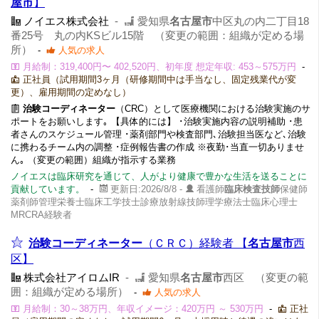
屋市
】
ノイエス株式会社
-
愛知県
名古屋市
中区丸の内二丁目18
番25号 丸の内KSビル15階 （変更の範囲：組織が定める場
所）
-
人気の求人
月給制：319,400円〜 402,520円、初年度 想定年収: 453～575万円
-
正社員（試用期間3ヶ月（研修期間中は手当なし、固定残業代が変
更）、雇用期間の定めなし）
治験コーディネーター
（CRC）として医療機関における治験実施のサ
ポートをお願いします｡ 【具体的には】 ･治験実施内容の説明補助 ･患
者さんのスケジュール管理 ･薬剤部門や検査部門､治験担当医など､治験
に携わるチーム内の調整 ･症例報告書の作成 ※夜勤･当直一切ありませ
ん｡ （変更の範囲）組織が指示する業務
ノイエスは臨床研究を通じて、人がより健康で豊かな生活を送ることに
貢献しています。
-
更新日:2026/8/8 -
看護師
臨床検査技師
保健師
薬剤師管理栄養士臨床工学技士診療放射線技師理学療法士臨床心理士
MRCRA経験者
治験コーディネーター
（ＣＲＣ）経験者 【
名古屋市
西
区】
株式会社アイロムIR
-
愛知県
名古屋市
西区 （変更の範
囲：組織が定める場所）
-
人気の求人
月給制：30～38万円、年収イメージ：420万円 ～ 530万円
-
正社