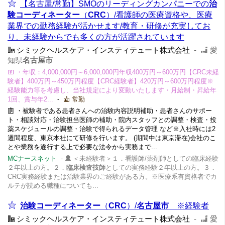
【名古屋/常勤】SMOのリーディングカンパニーでの
治
験コーディネーター
（
CRC
）/看護師の医療資格や、医療
業界での勤務経験が活かせます/教育・研修が充実してお
り、未経験からでも多くの方が活躍されています
シミックヘルスケア・インスティテュート株式会社
-
愛
知県
名古屋市
・年収：4,000,000円～6,000,000円年収400万円～600万円【CRC未経
験者】400万円～450万円程度【CRC経験者】420万円～600万円程度※
経験能力等を考慮し、当社規定により変動いたします・月給制・昇給年
1回、賞与年2...
-
常勤
・被験者である患者さんへの治験内容説明補助・患者さんのサポー
ト・相談対応・治験担当医師の補助・院内スタッフとの調整・検査・投
薬スケジュールの調整・治験で得られるデータ管理 など※入社時には2
週間程度、東京本社にて研修を行います。 (期間中は東京滞在)会社のこ
とや業務を遂行する上で必要な法令から実務まで...
MCナースネット
-
＜未経験者＞１．看護師/薬剤師としての臨床経験
２年以上の方。２．
臨床検査技師
としての実務経験２年以上の方。３．
CRC実務経験または治験業界のご経験がある方。※医療系有資格者でカ
ルテが読める職種についても...
治験コーディネーター
（
CRC
）/
名古屋市
※経験者
シミックヘルスケア・インスティテュート株式会社
-
愛