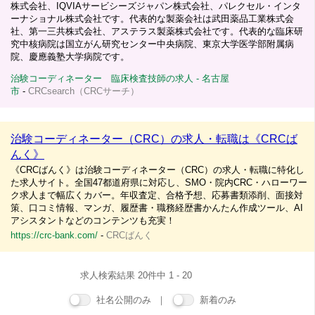
株式会社、IQVIAサービシーズジャパン株式会社、パレクセル・インタ
ーナショナル株式会社です。代表的な製薬会社は武田薬品工業株式会
社、第一三共株式会社、アステラス製薬株式会社です。代表的な臨床研
究中核病院は国立がん研究センター中央病院、東京大学医学部附属病
院、慶應義塾大学病院です。
治験コーディネーター 臨床検査技師の求人 - 名古屋
市
-
CRCsearch（CRCサーチ）
治験コーディネーター（CRC）の求人・転職は《CRCば
んく》
《CRCばんく》は治験コーディネーター（CRC）の求人・転職に特化し
た求人サイト。全国47都道府県に対応し、SMO・院内CRC・ハローワー
ク求人まで幅広くカバー。年収査定、合格予想、応募書類添削、面接対
策、口コミ情報、マンガ、履歴書・職務経歴書かんたん作成ツール、AI
アシスタントなどのコンテンツも充実！
https://crc-bank.com/
-
CRCばんく
求人検索結果 20件中 1 - 20
社名公開のみ ｜
新着のみ