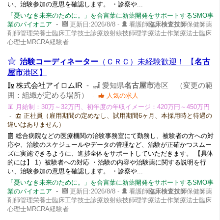
い、治験参加の意思を確認します。 ・診察や...
「憂いなき未来のために。」を合言葉に新薬開発をサポートするSMO事
業のパイオニア
-
更新日:2026/8/8 -
看護師
臨床検査技師
保健師薬
剤師管理栄養士臨床工学技士診療放射線技師理学療法士作業療法士臨床
心理士MRCRA経験者
治験コーディネーター
（ＣＲＣ）未経験歓迎！ 【
名古
屋市
港区】
株式会社アイロムIR
-
愛知県
名古屋市
港区 （変更の範
囲：組織が定める場所）
-
人気の求人
月給制：30万～32万円、初年度の年収イメージ：420万円～450万円
-
正社員（雇用期間の定めなし、試用期間6ヶ月、本採用時と待遇の
違いはありません）
総合病院などの医療機関の治験事務室にて勤務し、被験者の方への対
応や、治験のスケジュールやデータの管理など、治験が正確かつスムー
ズに実施できるように、進捗全体をサポートしていただきます。 【具体
的には】 1）被験者への対応 ・治験の内容や治験薬に関する説明を行
い、治験参加の意思を確認します。 ・診察や...
「憂いなき未来のために。」を合言葉に新薬開発をサポートするSMO事
業のパイオニア
-
更新日:2026/8/8 -
看護師
臨床検査技師
保健師薬
剤師管理栄養士臨床工学技士診療放射線技師理学療法士作業療法士臨床
心理士MRCRA経験者