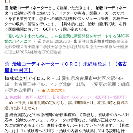
し）
治験コーディネーター
として就業いただきます。
治験コーディネー
ター
は治験が円滑に進むよう、ドクターや患者、製薬メーカーのサポー
トをする業務です。患者への試験の説明やスケジュール管理、各種デー
ターの収集・管理を行います。 【具体的には】 治験（臨床試験）を行
う医療機関において、GCPという国が定めた治...
「憂いなき未来のために。」を合言葉に新薬開発をサポートするSMO事
業のパイオニア
-
更新日:2026/8/8 -
看護師
臨床検査技師
保健師薬
剤師管理栄養士臨床工学技士診療放射線技師理学療法士作業療法士臨床
心理士MRCRA経験者CRC経験者
治験コーディネーター
（ＣＲＣ）未経験歓迎！ 【
名古
屋市
中村区】
株式会社アイロムIR
-
愛知県
名古屋市
中村区名駅4-8-
18 名古屋三井ビルディング北館 11階 （変更の範囲：組織
が定める場所）
-
人気の求人
月給制：30万～32万円、初年度の年収イメージ：420万円～450万円
-
正社員（雇用期間の定めなし、試用期間6ヶ月、本採用時と待遇の
違いはありません）
総合病院などの医療機関の治験事務室にて勤務し、被験者の方への対
応や、治験のスケジュールやデータの管理など、治験が正確かつスムー
ズに実施できるように、進捗全体をサポートしていただきます。 【具体
的には】 1）被験者への対応 ・治験の内容や治験薬に関する説明を行