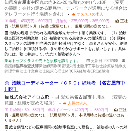
知県
名古屋市
中区丸の内3-21-20 協和丸の内ビル10F （変更
の範囲：会社の定める勤務地、テレワークが適用になる場合は
テレワークを行う場所を含む）
-
オススメの求人
年収：450万円～600万円、月給制：275,000円～365,000円
-
正社
員（試用期間3ヶ月（待遇に変更なし）、雇用期間の定めなし）
治験の現場で行われる業務全般をサポート頂く業務です。 （1）治験
担当医師の補助業務 （2）被験者である患者さんの相談窓口 （3）院内
スタッフとの調整 担当医の負担軽減だけでなく、患者さんが安心、納得
して治験に参加頂ける様にきめ細やかなサポートをお願いします。具体
的には、験に参加していただく被験者さんへ...
業界トップクラスの売上と規模を誇ります。
-
更新日:2026/8/8 -
看護師
臨床検査技師
保健師薬剤師管理栄養士臨床工学技士診療放射線技
師理学療法士作業療法士臨床心理士MRCRA経験者CRC経験者
治験コーディネーター
（ＣＲＣ）経験者 【
名古屋市
中
川区】
株式会社アイロムIR
-
愛知県
名古屋市
中川区 （変更の
範囲：組織が定める場所）
-
人気の求人
月給制：30～38万円、年収イメージ：420万円 ～ 530万円
-
正社
員（雇用期間の定めなし、試用期間6ヶ月、本採用時と待遇の違いはあ
りません）
総合病院などの医療機関の治験事務室にて勤務し、被験者の方への対