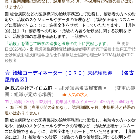
員（雇用期間の定めなし、試用期間6ヶ月、本採用時と待遇の違いはあ
りません）
総合病院などの医療機関の治験事務室にて勤務し、被験者の方への対
応や、治験のスケジュールやデータの管理など、治験が正確かつスムー
ズに実施できるように、進捗全体をサポートしていただきます。 【具体
的には】 1）被験者への対応 ・治験の内容や治験薬に関する説明を行
い、治験参加の意思を確認します。 ・診察や...
「治験」を通じて医学の進歩と医療の向上に貢献します。
-
更新
日:2026/8/8 -
看護師
臨床検査技師
保健師薬剤師管理栄養士臨床工学技
士診療放射線技師理学療法士作業療法士臨床心理士MRCRA経験者CRC
経験者
治験コーディネーター
（ＣＲＣ）未経験歓迎！ 【
名古
屋市
西区】
株式会社アイロムIR
-
愛知県
名古屋市
西区 （変更の範
囲：組織が定める場所）
-
人気の求人
月給制：30万～32万円、初年度の年収イメージ：420万円～450万円
-
正社員（雇用期間の定めなし、試用期間6ヶ月、本採用時と待遇の
違いはありません）
総合病院などの医療機関の治験事務室にて勤務し、被験者の方への対
応や、治験のスケジュールやデータの管理など、治験が正確かつスムー
ズに実施できるように、進捗全体をサポートしていただきます。 【具体
的には】 1）被験者への対応 ・治験の内容や治験薬に関する説明を行