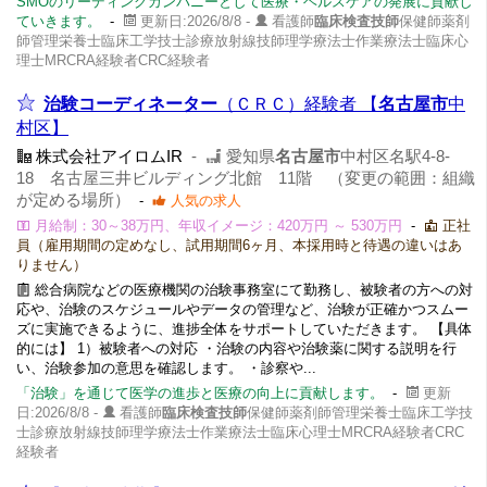
SMOのリーディングカンパニーとして医療・ヘルスケアの発展に貢献し
ていきます。
-
更新日:2026/8/8 -
看護師
臨床検査技師
保健師薬剤
師管理栄養士臨床工学技士診療放射線技師理学療法士作業療法士臨床心
理士MRCRA経験者CRC経験者
治験コーディネーター
（ＣＲＣ）経験者 【
名古屋市
中
村区】
株式会社アイロムIR
-
愛知県
名古屋市
中村区名駅4-8-
18 名古屋三井ビルディング北館 11階 （変更の範囲：組織
が定める場所）
-
人気の求人
月給制：30～38万円、年収イメージ：420万円 ～ 530万円
-
正社
員（雇用期間の定めなし、試用期間6ヶ月、本採用時と待遇の違いはあ
りません）
総合病院などの医療機関の治験事務室にて勤務し、被験者の方への対
応や、治験のスケジュールやデータの管理など、治験が正確かつスムー
ズに実施できるように、進捗全体をサポートしていただきます。 【具体
的には】 1）被験者への対応 ・治験の内容や治験薬に関する説明を行
い、治験参加の意思を確認します。 ・診察や...
「治験」を通じて医学の進歩と医療の向上に貢献します。
-
更新
日:2026/8/8 -
看護師
臨床検査技師
保健師薬剤師管理栄養士臨床工学技
士診療放射線技師理学療法士作業療法士臨床心理士MRCRA経験者CRC
経験者