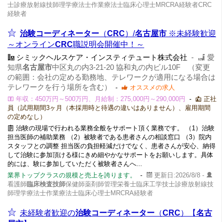
士診療放射線技師理学療法士作業療法士臨床心理士MRCRA経験者CRC
経験者
治験コーディネーター
（
CRC
）/
名古屋市
※未経験歓迎
～オンライン
CRC
職説明会開催中！～
シミックヘルスケア・インスティテュート株式会社
-
愛
知県
名古屋市
中区丸の内3-21-20 協和丸の内ビル10F （変更
の範囲：会社の定める勤務地、テレワークが適用になる場合は
テレワークを行う場所を含む）
-
オススメの求人
年収：450万円～500万円、月給制：275,000円～290,000円
-
正社
員（試用期間3ヶ月（本採用時と待遇の違いはありません）、雇用期間
の定めなし）
治験の現場で行われる業務全般をサポート頂く業務です。 （1）治験
担当医師の補助業務 （2）被験者である患者さんの相談窓口 （3）院内
スタッフとの調整 担当医の負担軽減だけでなく、患者さんが安心、納得
して治験に参加頂ける様にきめ細やかなサポートをお願いします。具体
的には、験に参加していただく被験者さんへ...
業界トップクラスの規模と売上を誇ります。
-
更新日:2026/8/8 -
看護師
臨床検査技師
保健師薬剤師管理栄養士臨床工学技士診療放射線技
師理学療法士作業療法士臨床心理士MRCRA経験者
未経験者歓迎の
治験コーディネーター
（
CRC
）【
名古