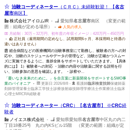
治験コーディネーター
（ＣＲＣ）未経験歓迎！ 【
名古
屋市
南区】
株式会社アイロムIR
-
愛知県
名古屋市
南区 （変更の範
囲：組織が定める場所）
-
人気の求人
月給制：30万～32万円、初年度の年収イメージ：420万円～450万円
-
正社員（雇用期間の定めなし、試用期間6ヶ月、本採用時と待遇の
違いはありません）
総合病院などの医療機関の治験事務室にて勤務し、被験者の方への対
応や、治験のスケジュールやデータの管理など、治験が正確かつスムー
ズに実施できるように、進捗全体をサポートしていただきます。 【具体
的には】 1）被験者への対応 ・治験の内容や治験薬に関する説明を行
い、治験参加の意思を確認します。 ・診察や...
「憂いなき未来のために。」を合言葉に新薬開発をサポートするSMO事
業のパイオニア
-
更新日:2026/8/8 -
看護師
臨床検査技師
保健師薬
剤師管理栄養士臨床工学技士診療放射線技師理学療法士作業療法士臨床
心理士MRCRA経験者
治験コーディネーター
（
CRC
）【
名古屋市
】 ※
CRC
経
験者
ノイエス株式会社
-
愛知県愛知県
名古屋市
中区丸の内二
丁目18番25号 丸の内KSビル15階 （変更の範囲：組織が定