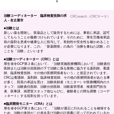
1
治験コーディネーター 臨床検査技師の求
CRCsearch（CRCサーチ）
人 - 名古屋市
■
治験とは
新しい薬を開発し、医薬品として販売するためには、事前に承認、認可
してもらうことが義務づけられています。そのために、厚生労働省承認
前の薬剤を患者や健康な人に投与して、有効性や安全性を確かめること
が必要になります。この、「新薬開発」の為の「治療を兼ねた試験」の
ことを「治験」といいます
■
治験コーディネーター（CRC）とは
厚生省令GCP第２条において、「治験実施医療機関において、治験責任
医師または治験分担医師の下で治験に係る業務に協力する薬剤師、看護
師、臨床検査技師、その他の医療関係者をいう」と規定されています。
CRCは看護師、薬剤師、臨床検査技師、その他の医療関係者があたる事
が多く、院長の承認を受け、治験依頼者（モニター）や医療機関内のス
タッフ、治験責任医師、治験分担医師、治験薬管理者、検査部門担当
者、医事課、病歴室スタッフ他ならびに、被験者との間を調整（コーデ
ィネート）する役割を担っています。
■
臨床開発モニター（CRA）とは
厚生省令GCP第２条において、「治験が適正に行われることを確保する
ため、治験の進捗がこの省令及び治験の計画書に従って行われているか