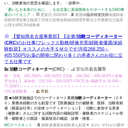
い、治験参加の意思を確認します。 ・診察や...
「憂いなき未来のために。」を合言葉に新薬開発をサポートするSMO事
業のパイオニア
-
更新日:2026/8/8 -
看護師
臨床検査技師
保健師薬
剤師管理栄養士臨床工学技士診療放射線技師理学療法士作業療法士臨床
心理士MRCRA経験者
【愛知県名古屋事業部】【企業/
治験コーディネーター
(
CRC
)のお仕事/フレックス勤務/研修充実/経験者優遇/未経
験歓迎】オススメの大手ＳＭＯです/月収266,250～
405,550円/お薬の開発に関わり多くの患者さんのお役に立
てる仕事です
治験コーディネーター
(CRC)
-
愛知県
名古屋市
・月収：266,250円～405,550円【月給：266,250 ～405,550円※各種
手当含む】 基本給：210,250～328,550円 CRC手当+職務手当 56,000～
77,000円＝＝＝＝＝＝＝＝＝＝＝＝＝＝＝＝＝＝＝＝＝＝＝＝＝＝＝
CRC未経験者...
-
常勤
■治験実施施設でのコーディネート業務
治験コーディネーター
（ＣＲ
Ｃ）業務未経験の方も歓迎です【医療施設での被験者、医師、治験依頼
者（製薬会社等）の全体コーディネーション】・治験に参加する患者
（被験者）さんに対する試験内容の補助説明・被験者のスケジュール管
理・被験者との面談・服薬状況の確認・診療・検査...
MCナースネット
-
経験者優遇未経験者も歓迎▼ 次のいずれかの要件