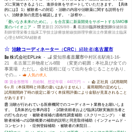
ズに実施できるように、進捗全体をサポートしていただきます。 【具体
的には】 1）被験者への対応 ・治験の内容や治験薬に関する説明を行
い、治験参加の意思を確認します。 ・診察や...
「憂いなき未来のために。」を合言葉に新薬開発をサポートするSMO事
業のパイオニア
-
更新日:2026/8/8 -
看護師
臨床検査技師
保健師薬
剤師管理栄養士臨床工学技士診療放射線技師理学療法士作業療法士臨床
心理士MRCRA経験者
治験コーディネーター
（
CRC
）経験者/
名古屋市
株式会社EPLink
-
愛知県
名古屋市
中村区名駅南1-16-
21 名古屋三井物産ビル8階 （変更の範囲：本社及び全ての
事業場 ただし、会社規程に従って出向を命じることがあり、
その...
-
人気の求人
賃金形態等：月給制、想定年収：440万円 ～
-
正社員（試用期間
6ヶ月（本採用時と待遇の違いはありません）、雇用期間の定めなし、
試用期間終了時の規定に基づく本採用評価により金額が見直されること
があります）
治験が行われている医療機関でのコーディネート業務をお願いしま
す。 【具体的な仕事内容】 ・試験依頼者および臨床試験実施担当者と
の打ち合わせ ・被験者候補の適格性調査補助（スクリーニング） ・被
験者候補への試験概要の補助的説明と同意取得補助（インフォームド・
コンセント） ・症例登録補助 ・被験者の来院日...