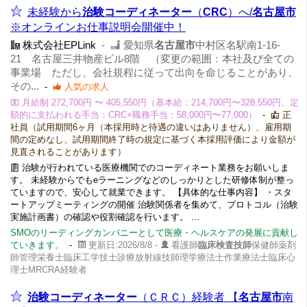
未経験から
治験コーディネーター
（
CRC
）へ/
名古屋市
※オンラインお仕事説明会開催中！
株式会社EPLink
-
愛知県
名古屋市
中村区名駅南1-16-
21 名古屋三井物産ビル8階 （変更の範囲：本社及び全ての
事業場 ただし、会社規程に従って出向を命じることがあり、
その...
-
人気の求人
月給制 272,700円 〜 405,550円（基本給：214,700円〜328,550円、定
額的に支払われる手当：CRC+職務手当：58,000円〜77,000）
-
正
社員（試用期間6ヶ月（本採用時と待遇の違いはありません）、雇用期
間の定めなし、試用期間終了時の規定に基づく本採用評価により金額が
見直されることがあります）
治験が行われている医療機関でのコーディネート業務をお願いしま
す。 未経験からでもeラーニングなどのしっかりとした研修体制が整っ
ていますので、安心して就業できます。 【具体的な仕事内容】 ・スタ
ートアップミーティングの開催 治験関係者を集めて、プロトコル（治験
実施計画書）の確認や役割確認を行います。 ...
SMOのリーディングカンパニーとして医療・ヘルスケアの発展に貢献し
ていきます。
-
更新日:2026/8/8 -
看護師
臨床検査技師
保健師薬剤
師管理栄養士臨床工学技士診療放射線技師理学療法士作業療法士臨床心
理士MRCRA経験者
治験コーディネーター
（ＣＲＣ）経験者 【
名古屋市
南