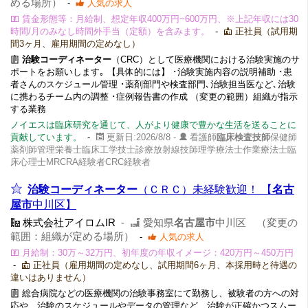
める場所）
-
人気の求人
賃金形態等：月給制、想定年収400万円~600万円、※上記年収には30
時間/月のみなし時間外手当（定額）を含みます。
-
正社員（試用期
間3ヶ月、雇用期間の定めなし）
治験コーディネーター
（CRC）として医療機関における治験実施のサ
ポートをお願いします｡ 【具体的には】 ･治験実施内容の説明補助 ･患
者さんのスケジュール管理 ･薬剤部門や検査部門､治験担当医など､治験
に携わるチーム内の調整 ･症例報告書の作成 （変更の範囲）組織が指示
する業務
ノイエスは臨床研究を通じて、人がより健康で豊かな生活を送ることに
貢献しています。
-
更新日:2026/8/8 -
看護師
臨床検査技師
保健師
薬剤師管理栄養士臨床工学技士診療放射線技師理学療法士作業療法士臨
床心理士MRCRA経験者CRC経験者
治験コーディネーター
（ＣＲＣ）未経験歓迎！ 【
名古
屋市
中川区】
株式会社アイロムIR
-
愛知県
名古屋市
中川区 （変更の
範囲：組織が定める場所）
-
人気の求人
月給制：30万～32万円、初年度の年収イメージ：420万円～450万円
-
正社員（雇用期間の定めなし、試用期間6ヶ月、本採用時と待遇の
違いはありません）
総合病院などの医療機関の治験事務室にて勤務し、被験者の方への対
応や、治験のスケジュールやデータの管理など、治験が正確かつスムー