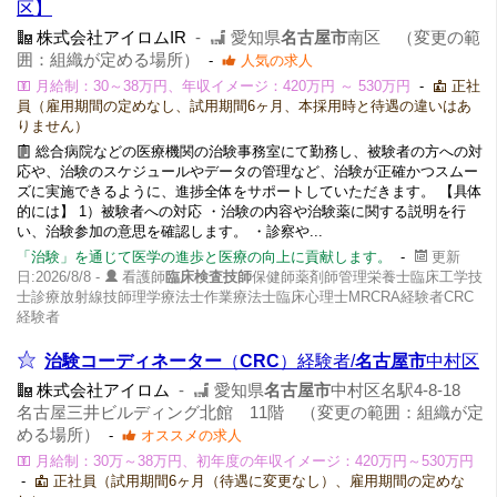
区】
株式会社アイロムIR
-
愛知県
名古屋市
南区 （変更の範
囲：組織が定める場所）
-
人気の求人
月給制：30～38万円、年収イメージ：420万円 ～ 530万円
-
正社
員（雇用期間の定めなし、試用期間6ヶ月、本採用時と待遇の違いはあ
りません）
総合病院などの医療機関の治験事務室にて勤務し、被験者の方への対
応や、治験のスケジュールやデータの管理など、治験が正確かつスムー
ズに実施できるように、進捗全体をサポートしていただきます。 【具体
的には】 1）被験者への対応 ・治験の内容や治験薬に関する説明を行
い、治験参加の意思を確認します。 ・診察や...
「治験」を通じて医学の進歩と医療の向上に貢献します。
-
更新
日:2026/8/8 -
看護師
臨床検査技師
保健師薬剤師管理栄養士臨床工学技
士診療放射線技師理学療法士作業療法士臨床心理士MRCRA経験者CRC
経験者
治験コーディネーター
（
CRC
）経験者/
名古屋市
中村区
株式会社アイロム
-
愛知県
名古屋市
中村区名駅4-8-18
名古屋三井ビルディング北館 11階 （変更の範囲：組織が定
める場所）
-
オススメの求人
月給制：30万～38万円、初年度の年収イメージ：420万円～530万円
-
正社員（試用期間6ヶ月（待遇に変更なし）、雇用期間の定めな