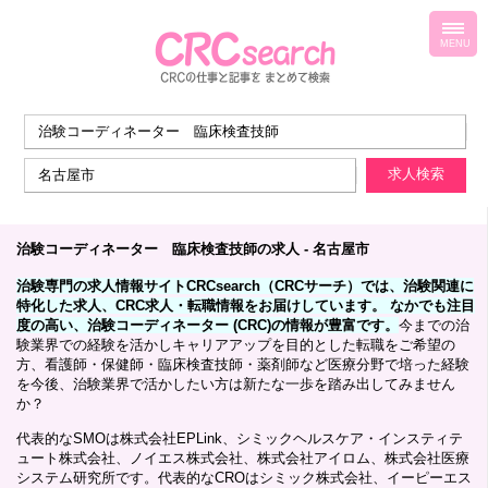
toggl
navig
MENU
治験コーディネーター 臨床検査技師の求人 - 名古屋市
治験専門の求人情報サイトCRCsearch（CRCサーチ）では、治験関連に
特化した求人、CRC求人・転職情報をお届けしています。 なかでも注目
度の高い、治験コーディネーター (CRC)の情報が豊富です。
今までの治
験業界での経験を活かしキャリアアップを目的とした転職をご希望の
方、看護師・保健師・臨床検査技師・薬剤師など医療分野で培った経験
を今後、治験業界で活かしたい方は新たな一歩を踏み出してみません
か？
代表的なSMOは株式会社EPLink、シミックヘルスケア・インスティテ
ュート株式会社、ノイエス株式会社、株式会社アイロム、株式会社医療
システム研究所です。代表的なCROはシミック株式会社、イーピーエス