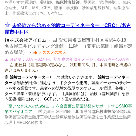
を満たす方看護師、薬剤師、
臨床検査技師
、獣医師、管理栄養士、臨床
心理士、ＭＲ、MS、CRA、臨床工学技師、診療放射線技師、理学療法
士、作業療法士のうち、いずれ...
未経験から始める
治験コーディネーター
（
CRC
）/
名古
屋市
中村区
株式会社アイロム
-
愛知県
名古屋市
中村区名駅4-8-18
名古屋三井ビルディング北館 11階 （変更の範囲：組織が定
める場所）
-
オススメの求人
月給制：30万～32万円、初年度の年収イメージ：420万円～450万円
-
正社員（雇用期間の定めなし、試用期間6ヶ月、本採用時と待遇の
違いはありません）
治験コーディネーター
として就業いただきます。
治験コーディネー
ター
は治験が円滑に進むよう、ドクターや患者、製薬メーカーのサポー
トをする業務です。患者への試験の説明やスケジュール管理、各種デー
ターの収集・管理を行います。 【具体的には】 治験（臨床試験）を行
う医療機関において、GCPという国が定めた治...
「憂いなき未来のために。」を合言葉に新薬開発をサポートするSMO事
業のパイオニア
-
更新日:2026/8/8 -
看護師
臨床検査技師
保健師薬
剤師管理栄養士臨床工学技士診療放射線技師理学療法士作業療法士臨床
心理士MRCRA経験者