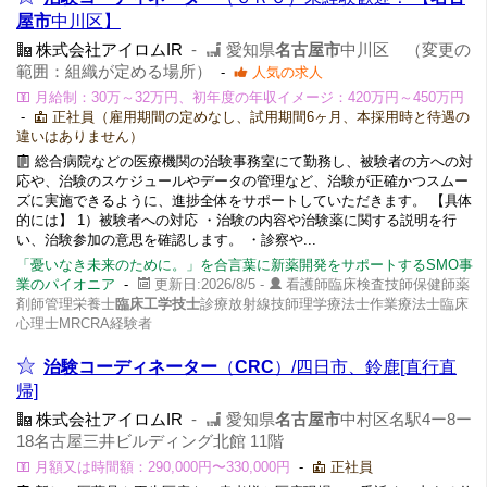
屋市
中川区】
株式会社アイロムIR
-
愛知県
名古屋市
中川区 （変更の
範囲：組織が定める場所）
-
人気の求人
月給制：30万～32万円、初年度の年収イメージ：420万円～450万円
-
正社員（雇用期間の定めなし、試用期間6ヶ月、本採用時と待遇の
違いはありません）
総合病院などの医療機関の治験事務室にて勤務し、被験者の方への対
応や、治験のスケジュールやデータの管理など、治験が正確かつスムー
ズに実施できるように、進捗全体をサポートしていただきます。 【具体
的には】 1）被験者への対応 ・治験の内容や治験薬に関する説明を行
い、治験参加の意思を確認します。 ・診察や...
「憂いなき未来のために。」を合言葉に新薬開発をサポートするSMO事
業のパイオニア
-
更新日:2026/8/5 -
看護師臨床検査技師保健師薬
剤師管理栄養士
臨床工学技士
診療放射線技師理学療法士作業療法士臨床
心理士MRCRA経験者
治験コーディネーター
（
CRC
）/四日市、鈴鹿[直行直
帰]
株式会社アイロムIR
-
愛知県
名古屋市
中村区名駅4ー8ー
18名古屋三井ビルディング北館 11階
月額又は時間額：290,000円〜330,000円
-
正社員