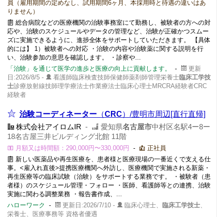
員（雇用期間の定めなし、試用期間6ヶ月、本採用時と待遇の違いはあ
りません）
総合病院などの医療機関の治験事務室にて勤務し、被験者の方への対
応や、治験のスケジュールやデータの管理など、治験が正確かつスムー
ズに実施できるように、進捗全体をサポートしていただきます。 【具体
的には】 1）被験者への対応 ・治験の内容や治験薬に関する説明を行
い、治験参加の意思を確認します。 ・診察や...
「治験」を通じて医学の進歩と医療の向上に貢献します。
-
更新
日:2026/8/5 -
看護師臨床検査技師保健師薬剤師管理栄養士
臨床工学技
士
診療放射線技師理学療法士作業療法士臨床心理士MRCRA経験者CRC
経験者
治験コーディネーター
（
CRC
）/豊明市周辺[直行直帰]
株式会社アイロムIR
-
愛知県
名古屋市
中村区名駅4ー8ー
18名古屋三井ビルディング北館 11階
月額又は時間額：290,000円〜330,000円
-
正社員
新しい医薬品や再生医療を、患者様と医療現場の一番近くで支える仕
事。<雇入れ直後>提携医療機関へ外訪し、医療機関で実施される新薬・
再生医療等の臨床試験（治験）をサポートする業務です。 ・被験者（患
者様）のスケジュール管理・フォロー ・医師、看護師等との連携、治験
実施に関わる調整業務 ・報告書作成、...
ハローワーク
-
更新日:2026/7/10 -
臨床心理士、
臨床工学技士
、
栄養士、医療事務等 資格者優遇