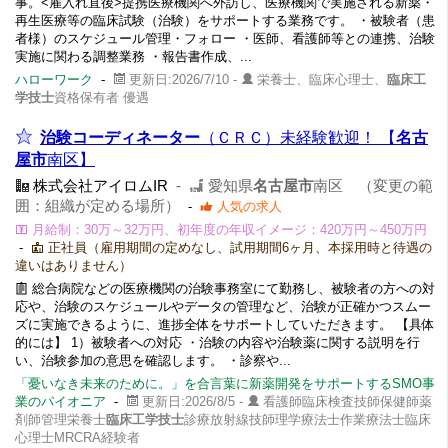
事。<雇入れ直後>提携医療機関へ外訪し、医療機関で実施される新薬・
再生医療等の臨床試験（治験）をサポートする業務です。 ・被験者（患
者様）のスケジュール管理・フォロー ・医師、看護師等との連携、治験
実施に関わる調整業務 ・報告書作成、...
ハローワーク
-
更新日:2026/7/10 -
栄養士、臨床心理士、
臨床工
学技士
資格保有者 優遇
治験コーディネーター
（ＣＲＣ）未経験歓迎！ 【
名古
屋市
南区】
株式会社アイロムIR
-
愛知県
名古屋市
南区 （変更の範
囲：組織が定める場所）
-
人気の求人
月給制：30万～32万円、初年度の年収イメージ：420万円～450万円
-
正社員（雇用期間の定めなし、試用期間6ヶ月、本採用時と待遇の
違いはありません）
総合病院などの医療機関の治験事務室にて勤務し、被験者の方への対
応や、治験のスケジュールやデータの管理など、治験が正確かつスムー
ズに実施できるように、進捗全体をサポートしていただきます。 【具体
的には】 1）被験者への対応 ・治験の内容や治験薬に関する説明を行
い、治験参加の意思を確認します。 ・診察や...
「憂いなき未来のために。」を合言葉に新薬開発をサポートするSMO事
業のパイオニア
-
更新日:2026/8/5 -
看護師臨床検査技師保健師薬
剤師管理栄養士
臨床工学技士
診療放射線技師理学療法士作業療法士臨床
心理士MRCRA経験者