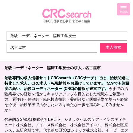
toggl
navig
MENU
治験コーディネーター 臨床工学技士の求人 - 名古屋市
治験専門の求人情報サイトCRCsearch（CRCサーチ）では、治験関連に
特化した求人、CRC求人・転職情報をお届けしています。 なかでも注目
度の高い、治験コーディネーター (CRC)の情報が豊富です。
今までの治
験業界での経験を活かしキャリアアップを目的とした転職をご希望の
方、看護師・保健師・臨床検査技師・薬剤師など医療分野で培った経験
を今後、治験業界で活かしたい方は新たな一歩を踏み出してみません
か？
代表的なSMOは株式会社EPLink、シミックヘルスケア・インスティテ
ュート株式会社、ノイエス株式会社、株式会社アイロム、株式会社医療
システム研究所です。代表的なCROはシミック株式会社、イーピーエス