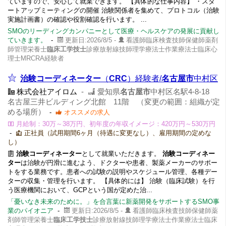
ていますので、安心して就業できます。 【具体的な仕事内容】 ・スタ
ートアップミーティングの開催 治験関係者を集めて、プロトコル（治験
実施計画書）の確認や役割確認を行います。 ...
SMOのリーディングカンパニーとして医療・ヘルスケアの発展に貢献し
ていきます。
-
更新日:2026/8/5 -
看護師臨床検査技師保健師薬剤
師管理栄養士
臨床工学技士
診療放射線技師理学療法士作業療法士臨床心
理士MRCRA経験者
治験コーディネーター
（
CRC
）経験者/
名古屋市
中村区
株式会社アイロム
-
愛知県
名古屋市
中村区名駅4-8-18
名古屋三井ビルディング北館 11階 （変更の範囲：組織が定
める場所）
-
オススメの求人
月給制：30万～38万円、初年度の年収イメージ：420万円～530万円
-
正社員（試用期間6ヶ月（待遇に変更なし）、雇用期間の定めな
し）
治験コーディネーター
として就業いただきます。
治験コーディネー
ター
は治験が円滑に進むよう、ドクターや患者、製薬メーカーのサポー
トをする業務です。患者への試験の説明やスケジュール管理、各種デー
ターの収集・管理を行います。 【具体的には】 治験（臨床試験）を行
う医療機関において、GCPという国が定めた治...
「憂いなき未来のために。」を合言葉に新薬開発をサポートするSMO事
業のパイオニア
-
更新日:2026/8/5 -
看護師臨床検査技師保健師薬
剤師管理栄養士
臨床工学技士
診療放射線技師理学療法士作業療法士臨床