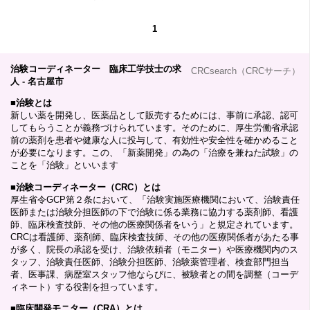
1
治験コーディネーター 臨床工学技士の求
CRCsearch（CRCサーチ）
人 - 名古屋市
■
治験とは
新しい薬を開発し、医薬品として販売するためには、事前に承認、認可
してもらうことが義務づけられています。そのために、厚生労働省承認
前の薬剤を患者や健康な人に投与して、有効性や安全性を確かめること
が必要になります。この、「新薬開発」の為の「治療を兼ねた試験」の
ことを「治験」といいます
■
治験コーディネーター（CRC）とは
厚生省令GCP第２条において、「治験実施医療機関において、治験責任
医師または治験分担医師の下で治験に係る業務に協力する薬剤師、看護
師、臨床検査技師、その他の医療関係者をいう」と規定されています。
CRCは看護師、薬剤師、臨床検査技師、その他の医療関係者があたる事
が多く、院長の承認を受け、治験依頼者（モニター）や医療機関内のス
タッフ、治験責任医師、治験分担医師、治験薬管理者、検査部門担当
者、医事課、病歴室スタッフ他ならびに、被験者との間を調整（コーデ
ィネート）する役割を担っています。
■
臨床開発モニター（CRA）とは