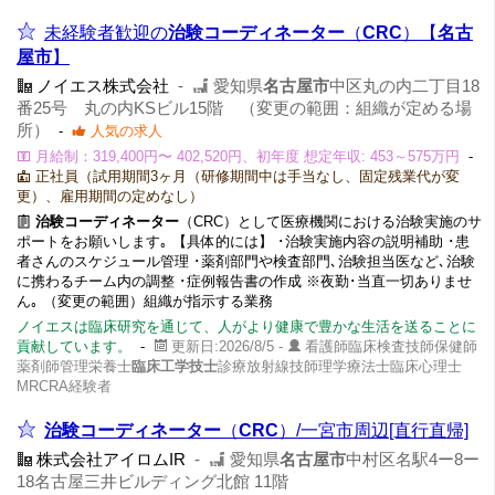
未経験者歓迎の
治験コーディネーター
（
CRC
）【
名古
屋市
】
ノイエス株式会社
-
愛知県
名古屋市
中区丸の内二丁目18
番25号 丸の内KSビル15階 （変更の範囲：組織が定める場
所）
-
人気の求人
月給制：319,400円〜 402,520円、初年度 想定年収: 453～575万円
-
正社員（試用期間3ヶ月（研修期間中は手当なし、固定残業代が変
更）、雇用期間の定めなし）
治験コーディネーター
（CRC）として医療機関における治験実施のサ
ポートをお願いします｡ 【具体的には】 ･治験実施内容の説明補助 ･患
者さんのスケジュール管理 ･薬剤部門や検査部門､治験担当医など､治験
に携わるチーム内の調整 ･症例報告書の作成 ※夜勤･当直一切ありませ
ん｡ （変更の範囲）組織が指示する業務
ノイエスは臨床研究を通じて、人がより健康で豊かな生活を送ることに
貢献しています。
-
更新日:2026/8/5 -
看護師臨床検査技師保健師
薬剤師管理栄養士
臨床工学技士
診療放射線技師理学療法士臨床心理士
MRCRA経験者
治験コーディネーター
（
CRC
）/一宮市周辺[直行直帰]
株式会社アイロムIR
-
愛知県
名古屋市
中村区名駅4ー8ー
18名古屋三井ビルディング北館 11階