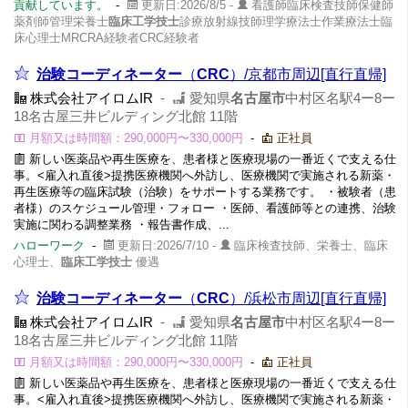
貢献しています。
-
更新日:2026/8/5 -
看護師臨床検査技師保健師
薬剤師管理栄養士
臨床工学技士
診療放射線技師理学療法士作業療法士臨
床心理士MRCRA経験者CRC経験者
治験コーディネーター
（
CRC
）/京都市周辺[直行直帰]
株式会社アイロムIR
-
愛知県
名古屋市
中村区名駅4ー8ー
18名古屋三井ビルディング北館 11階
月額又は時間額：290,000円〜330,000円
-
正社員
新しい医薬品や再生医療を、患者様と医療現場の一番近くで支える仕
事。<雇入れ直後>提携医療機関へ外訪し、医療機関で実施される新薬・
再生医療等の臨床試験（治験）をサポートする業務です。 ・被験者（患
者様）のスケジュール管理・フォロー ・医師、看護師等との連携、治験
実施に関わる調整業務 ・報告書作成、...
ハローワーク
-
更新日:2026/7/10 -
臨床検査技師、栄養士、臨床
心理士、
臨床工学技士
優遇
治験コーディネーター
（
CRC
）/浜松市周辺[直行直帰]
株式会社アイロムIR
-
愛知県
名古屋市
中村区名駅4ー8ー
18名古屋三井ビルディング北館 11階
月額又は時間額：290,000円〜330,000円
-
正社員
新しい医薬品や再生医療を、患者様と医療現場の一番近くで支える仕
事。<雇入れ直後>提携医療機関へ外訪し、医療機関で実施される新薬・