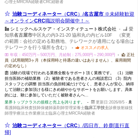
心理士MRCRA経験者CRC経験者
治験コーディネーター
（
CRC
）/
名古屋市
※未経験歓迎
～オンライン
CRC
職説明会開催中！～
シミックヘルスケア・インスティテュート株式会社
-
愛
知県
名古屋市
中区丸の内3-21-20 協和丸の内ビル10F （変更
の範囲：会社の定める勤務地、テレワークが適用になる場合は
テレワークを行う場所を含む）
-
オススメの求人
年収：450万円～500万円、月給制：275,000円～290,000円
-
正社
員（試用期間3ヶ月（本採用時と待遇の違いはありません）、雇用期間
の定めなし）
治験の現場で行われる業務全般をサポート頂く業務です。 （1）治験
担当医師の補助業務 （2）被験者である患者さんの相談窓口 （3）院内
スタッフとの調整 担当医の負担軽減だけでなく、患者さんが安心、納得
して治験に参加頂ける様にきめ細やかなサポートをお願いします。具体
的には、験に参加していただく被験者さんへ...
業界トップクラスの規模と売上を誇ります。
-
更新日:2026/8/5 -
看護師臨床検査技師保健師薬剤師管理栄養士
臨床工学技士
診療放射線技
師理学療法士作業療法士臨床心理士MRCRA経験者
治験コーディネーター
（
CRC
）/四日市、鈴鹿[直行直
帰]