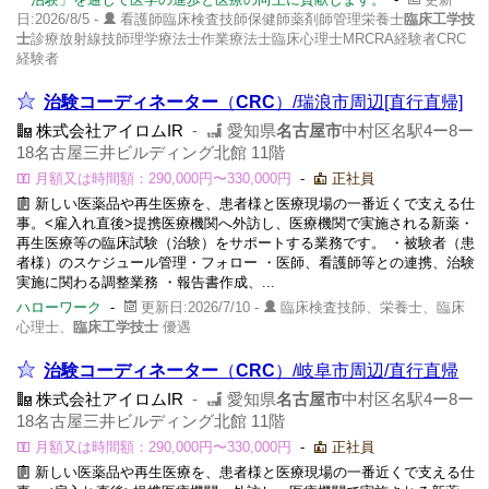
日:2026/8/5 -
看護師臨床検査技師保健師薬剤師管理栄養士
臨床工学技
士
診療放射線技師理学療法士作業療法士臨床心理士MRCRA経験者CRC
経験者
治験コーディネーター
（
CRC
）/瑞浪市周辺[直行直帰]
株式会社アイロムIR
-
愛知県
名古屋市
中村区名駅4ー8ー
18名古屋三井ビルディング北館 11階
月額又は時間額：290,000円〜330,000円
-
正社員
新しい医薬品や再生医療を、患者様と医療現場の一番近くで支える仕
事。<雇入れ直後>提携医療機関へ外訪し、医療機関で実施される新薬・
再生医療等の臨床試験（治験）をサポートする業務です。 ・被験者（患
者様）のスケジュール管理・フォロー ・医師、看護師等との連携、治験
実施に関わる調整業務 ・報告書作成、...
ハローワーク
-
更新日:2026/7/10 -
臨床検査技師、栄養士、臨床
心理士、
臨床工学技士
優遇
治験コーディネーター
（
CRC
）/岐阜市周辺/直行直帰
株式会社アイロムIR
-
愛知県
名古屋市
中村区名駅4ー8ー
18名古屋三井ビルディング北館 11階
月額又は時間額：290,000円〜330,000円
-
正社員
新しい医薬品や再生医療を、患者様と医療現場の一番近くで支える仕