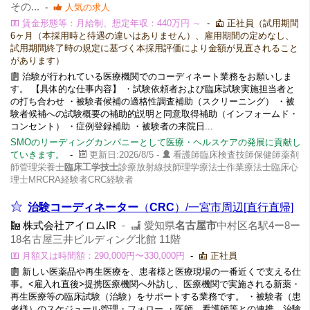
その...
-
人気の求人
賃金形態等：月給制、想定年収：440万円 ～
-
正社員（試用期間
6ヶ月（本採用時と待遇の違いはありません）、雇用期間の定めなし、
試用期間終了時の規定に基づく本採用評価により金額が見直されること
があります）
治験が行われている医療機関でのコーディネート業務をお願いしま
す。 【具体的な仕事内容】 ・試験依頼者および臨床試験実施担当者と
の打ち合わせ ・被験者候補の適格性調査補助（スクリーニング） ・被
験者候補への試験概要の補助的説明と同意取得補助（インフォームド・
コンセント） ・症例登録補助 ・被験者の来院日...
SMOのリーディングカンパニーとして医療・ヘルスケアの発展に貢献し
ていきます。
-
更新日:2026/8/5 -
看護師臨床検査技師保健師薬剤
師管理栄養士
臨床工学技士
診療放射線技師理学療法士作業療法士臨床心
理士MRCRA経験者CRC経験者
治験コーディネーター
（
CRC
）/一宮市周辺[直行直帰]
株式会社アイロムIR
-
愛知県
名古屋市
中村区名駅4ー8ー
18名古屋三井ビルディング北館 11階
月額又は時間額：290,000円〜330,000円
-
正社員
新しい医薬品や再生医療を、患者様と医療現場の一番近くで支える仕
事。<雇入れ直後>提携医療機関へ外訪し、医療機関で実施される新薬・
再生医療等の臨床試験（治験）をサポートする業務です。 ・被験者（患
者様）のスケジュール管理・フォロー ・医師、看護師等との連携、治験