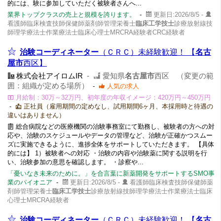
的には、験に参加していただく被験者さんへ...
業界トップクラスの売上と規模を誇ります。
-
更新日:2026/8/5 -
看護師臨床検査技師保健師薬剤師管理栄養士
臨床工学技士
診療放射線技
師理学療法士作業療法士臨床心理士MRCRA経験者CRC経験者
治験コーディネーター
（ＣＲＣ）未経験歓迎！ 【
名古
屋市
西区】
株式会社アイロムIR
-
愛知県
名古屋市
西区 （変更の範
囲：組織が定める場所）
-
人気の求人
月給制：30万～32万円、初年度の年収イメージ：420万円～450万円
-
正社員（雇用期間の定めなし、試用期間6ヶ月、本採用時と待遇の
違いはありません）
総合病院などの医療機関の治験事務室にて勤務し、被験者の方への対
応や、治験のスケジュールやデータの管理など、治験が正確かつスムー
ズに実施できるように、進捗全体をサポートしていただきます。 【具体
的には】 1）被験者への対応 ・治験の内容や治験薬に関する説明を行
い、治験参加の意思を確認します。 ・診察や...
「憂いなき未来のために。」を合言葉に新薬開発をサポートするSMO事
業のパイオニア
-
更新日:2026/8/5 -
看護師臨床検査技師保健師薬
剤師管理栄養士
臨床工学技士
診療放射線技師理学療法士作業療法士臨床
心理士MRCRA経験者
治験コーディネーター
（ＣＲＣ）未経験歓迎！ 【
名古