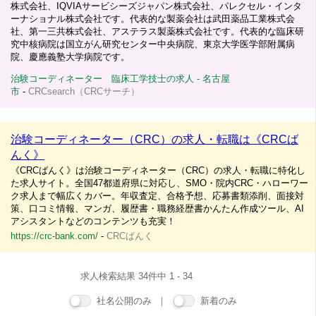
株式会社、IQVIAサービシーズジャパン株式会社、パレクセル・インタ
ーナショナル株式会社です。代表的な製薬会社は武田薬品工業株式会
社、第一三共株式会社、アステラス製薬株式会社です。代表的な臨床研
究中核病院は国立がん研究センター中央病院、東京大学医学部附属病
院、慶應義塾大学病院です。
治験コーディネーター 臨床工学技士の求人 - 名古屋
市
-
CRCsearch（CRCサーチ）
治験コーディネーター（CRC）の求人・転職は《CRCば
んく》
《CRCばんく》は治験コーディネーター（CRC）の求人・転職に特化し
た求人サイト。全国47都道府県に対応し、SMO・院内CRC・ハローワー
ク求人まで幅広くカバー。年収査定、合格予想、応募書類添削、面接対
策、口コミ情報、マンガ、履歴書・職務経歴書かんたん作成ツール、AI
アシスタントなどのコンテンツも充実！
https://crc-bank.com/
-
CRCばんく
求人検索結果 34件中 1 - 34
社名公開のみ ｜
新着のみ