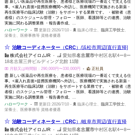
新しい医薬品や再生医療を、患者様と医療現場の一番近くで支える仕
事。<雇入れ直後>提携医療機関へ外訪し、医療機関で実施される新薬・
再生医療等の臨床試験（治験）をサポートする業務です。 ・被験者（患
者様）のスケジュール管理・フォロー ・医師、看護師等との連携、治験
実施に関わる調整業務 ・報告書作成、...
ハローワーク
-
更新日:2026/7/10 -
臨床心理士、
臨床工学技士
、
栄養士、医療事務等 資格者優遇
治験コーディネーター
（
CRC
）/浜松市周辺[直行直帰]
株式会社アイロムIR
-
愛知県
名古屋市
中村区名駅4ー8ー
18名古屋三井ビルディング北館 11階
月額又は時間額：290,000円〜330,000円
-
正社員
新しい医薬品や再生医療を、患者様と医療現場の一番近くで支える仕
事。<雇入れ直後>提携医療機関へ外訪し、医療機関で実施される新薬・
再生医療等の臨床試験（治験）をサポートする業務です。 ・被験者（患
者様）のスケジュール管理・フォロー ・医師、看護師等との連携、治験
実施に関わる調整業務 ・報告書作成、...
ハローワーク
-
更新日:2026/7/10 -
臨床心理士、
臨床工学技士
、
栄養士、医療事務等 資格者優遇
治験コーディネーター
（
CRC
）/岐阜市周辺/直行直帰
株式会社アイロムIR
-
愛知県
名古屋市
中村区名駅4ー8ー