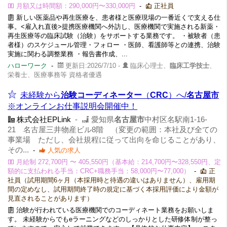
月額又は時間額：290,000円〜330,000円
-
正社員
新しい医薬品や再生医療を、患者様と医療現場の一番近くで支える仕
事。<雇入れ直後>提携医療機関へ外訪し、医療機関で実施される新薬・
再生医療等の臨床試験（治験）をサポートする業務です。 ・被験者（患
者様）のスケジュール管理・フォロー ・医師、看護師等との連携、治験
実施に関わる調整業務 ・報告書作成、...
ハローワーク
-
更新日:2026/7/10 -
臨床心理士、
臨床工学技士
、
栄養士、医療事務等 資格者優遇
未経験から
治験コーディネーター
（
CRC
）へ/
名古屋市
※オンラインお仕事説明会開催中！
株式会社EPLink
-
愛知県
名古屋市
中村区名駅南1-16-
21 名古屋三井物産ビル8階 （変更の範囲：本社及び全ての
事業場 ただし、会社規程に従って出向を命じることがあり、
その...
-
人気の求人
月給制 272,700円 〜 405,550円（基本給：214,700円〜328,550円、定
額的に支払われる手当：CRC+職務手当：58,000円〜77,000）
-
正
社員（試用期間6ヶ月（本採用時と待遇の違いはありません）、雇用期
間の定めなし、試用期間終了時の規定に基づく本採用評価により金額が
見直されることがあります）
治験が行われている医療機関でのコーディネート業務をお願いしま
す。 未経験からでもeラーニングなどのしっかりとした研修体制が整っ