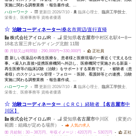
実施に関わる調整業務 ・報告書作成、...
ハローワーク
-
更新日:2026/7/10 -
臨床心理士、
臨床工学技士
、
栄養士、医療事務等 資格者優遇
治験コーディネーター
/桑名市周辺/直行直帰
株式会社アイロムIR
-
愛知県
名古屋市
中村区名駅4ー8ー
18名古屋三井ビルディング北館 11階
月額又は時間額：290,000円〜330,000円
-
正社員
新しい医薬品や再生医療を、患者様と医療現場の一番近くで支える仕
事。<雇入れ直後>提携医療機関へ外訪し、医療機関で実施される新薬・
再生医療等の臨床試験（治験）をサポートする業務です。 ・被験者（患
者様）のスケジュール管理・フォロー ・医師、看護師等との連携、治験
実施に関わる調整業務 ・報告書作成、...
ハローワーク
-
更新日:2026/7/10 -
臨床心理士、
臨床工学技士
、
栄養士、医療事務等 資格者優遇
治験コーディネーター
（ＣＲＣ）経験者 【
名古屋市
中
川区】
株式会社アイロムIR
-
愛知県
名古屋市
中川区 （変更の
範囲：組織が定める場所）
-
人気の求人
月給制：30～38万円、年収イメージ：420万円 ～ 530万円
-
正社