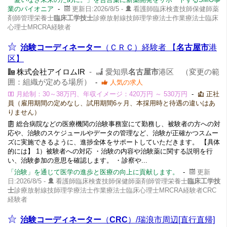
業のパイオニア
-
更新日:2026/8/5 -
看護師臨床検査技師保健師薬
剤師管理栄養士
臨床工学技士
診療放射線技師理学療法士作業療法士臨床
心理士MRCRA経験者
治験コーディネーター
（ＣＲＣ）経験者 【
名古屋市
港
区】
株式会社アイロムIR
-
愛知県
名古屋市
港区 （変更の範
囲：組織が定める場所）
-
人気の求人
月給制：30～38万円、年収イメージ：420万円 ～ 530万円
-
正社
員（雇用期間の定めなし、試用期間6ヶ月、本採用時と待遇の違いはあ
りません）
総合病院などの医療機関の治験事務室にて勤務し、被験者の方への対
応や、治験のスケジュールやデータの管理など、治験が正確かつスムー
ズに実施できるように、進捗全体をサポートしていただきます。 【具体
的には】 1）被験者への対応 ・治験の内容や治験薬に関する説明を行
い、治験参加の意思を確認します。 ・診察や...
「治験」を通じて医学の進歩と医療の向上に貢献します。
-
更新
日:2026/8/5 -
看護師臨床検査技師保健師薬剤師管理栄養士
臨床工学技
士
診療放射線技師理学療法士作業療法士臨床心理士MRCRA経験者CRC
経験者
治験コーディネーター
（
CRC
）/瑞浪市周辺[直行直帰]