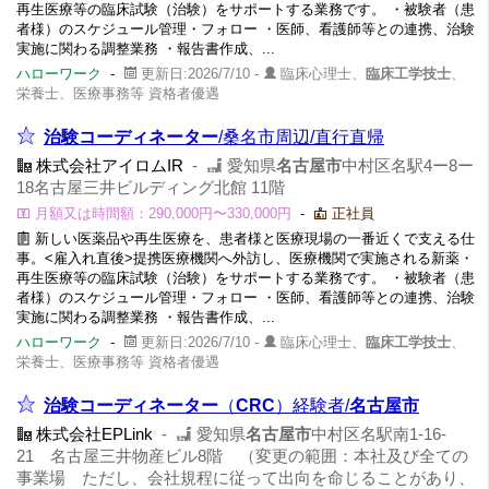
再生医療等の臨床試験（治験）をサポートする業務です。 ・被験者（患
者様）のスケジュール管理・フォロー ・医師、看護師等との連携、治験
実施に関わる調整業務 ・報告書作成、...
ハローワーク
-
更新日:2026/7/10 -
臨床心理士、
臨床工学技士
、
栄養士、医療事務等 資格者優遇
治験コーディネーター
/桑名市周辺/直行直帰
株式会社アイロムIR
-
愛知県
名古屋市
中村区名駅4ー8ー
18名古屋三井ビルディング北館 11階
月額又は時間額：290,000円〜330,000円
-
正社員
新しい医薬品や再生医療を、患者様と医療現場の一番近くで支える仕
事。<雇入れ直後>提携医療機関へ外訪し、医療機関で実施される新薬・
再生医療等の臨床試験（治験）をサポートする業務です。 ・被験者（患
者様）のスケジュール管理・フォロー ・医師、看護師等との連携、治験
実施に関わる調整業務 ・報告書作成、...
ハローワーク
-
更新日:2026/7/10 -
臨床心理士、
臨床工学技士
、
栄養士、医療事務等 資格者優遇
治験コーディネーター
（
CRC
）経験者/
名古屋市
株式会社EPLink
-
愛知県
名古屋市
中村区名駅南1-16-
21 名古屋三井物産ビル8階 （変更の範囲：本社及び全ての
事業場 ただし、会社規程に従って出向を命じることがあり、