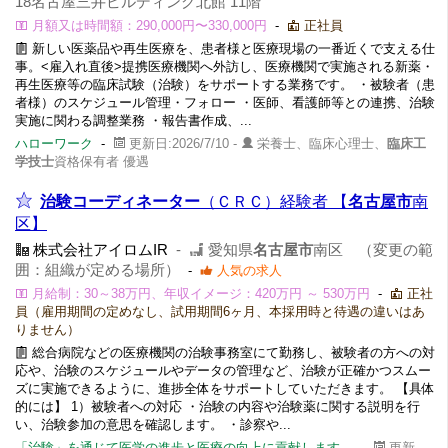
18名古屋三井ビルディング北館 11階
月額又は時間額：290,000円〜330,000円
-
正社員
新しい医薬品や再生医療を、患者様と医療現場の一番近くで支える仕
事。<雇入れ直後>提携医療機関へ外訪し、医療機関で実施される新薬・
再生医療等の臨床試験（治験）をサポートする業務です。 ・被験者（患
者様）のスケジュール管理・フォロー ・医師、看護師等との連携、治験
実施に関わる調整業務 ・報告書作成、...
ハローワーク
-
更新日:2026/7/10 -
栄養士、臨床心理士、
臨床工
学技士
資格保有者 優遇
治験コーディネーター
（ＣＲＣ）経験者 【
名古屋市
南
区】
株式会社アイロムIR
-
愛知県
名古屋市
南区 （変更の範
囲：組織が定める場所）
-
人気の求人
月給制：30～38万円、年収イメージ：420万円 ～ 530万円
-
正社
員（雇用期間の定めなし、試用期間6ヶ月、本採用時と待遇の違いはあ
りません）
総合病院などの医療機関の治験事務室にて勤務し、被験者の方への対
応や、治験のスケジュールやデータの管理など、治験が正確かつスムー
ズに実施できるように、進捗全体をサポートしていただきます。 【具体
的には】 1）被験者への対応 ・治験の内容や治験薬に関する説明を行
い、治験参加の意思を確認します。 ・診察や...
「治験」を通じて医学の進歩と医療の向上に貢献します。
-
更新