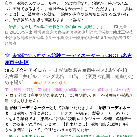
応や、治験のスケジュールやデータの管理など、治験が正確かつスムー
ズに実施できるように、進捗全体をサポートしていただきます。 【具体
的には】 1）被験者への対応 ・治験の内容や治験薬に関する説明を行
い、治験参加の意思を確認します。 ・診察や...
「治験」を通じて医学の進歩と医療の向上に貢献します。
-
更新
日:2026/8/5 -
看護師臨床検査技師保健師薬剤師管理栄養士
臨床工学技
士
診療放射線技師理学療法士作業療法士臨床心理士MRCRA経験者CRC
経験者
未経験から始める
治験コーディネーター
（
CRC
）/
名古
屋市
中村区
株式会社アイロム
-
愛知県
名古屋市
中村区名駅4-8-18
名古屋三井ビルディング北館 11階 （変更の範囲：組織が定
める場所）
-
オススメの求人
月給制：30万～32万円、初年度の年収イメージ：420万円～450万円
-
正社員（雇用期間の定めなし、試用期間6ヶ月、本採用時と待遇の
違いはありません）
治験コーディネーター
として就業いただきます。
治験コーディネー
ター
は治験が円滑に進むよう、ドクターや患者、製薬メーカーのサポー
トをする業務です。患者への試験の説明やスケジュール管理、各種デー
ターの収集・管理を行います。 【具体的には】 治験（臨床試験）を行
う医療機関において、GCPという国が定めた治...
「憂いなき未来のために。」を合言葉に新薬開発をサポートするSMO事