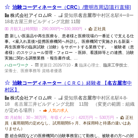
治験コーディネーター
（
CRC
）/豊明市周辺[直行直帰]
株式会社アイロムIR
-
愛知県
名古屋市
中村区名駅4ー8ー
18名古屋三井ビルディング北館 11階
月額又は時間額：290,000円〜330,000円
-
正社員
新しい医薬品や再生医療を、患者様と医療現場の一番近くで支える仕
事。<雇入れ直後>提携医療機関へ外訪し、医療機関で実施される新薬・
再生医療等の臨床試験（治験）をサポートする業務です。 ・被験者（患
者様）のスケジュール管理・フォロー ・医師、看護師等との連携、治験
実施に関わる調整業務 ・報告書作成、...
ハローワーク
-
更新日:2026/7/10 -
臨床心理士、
臨床工学技士
、
栄養士、医療事務等 資格者優遇
治験コーディネーター
（ＣＲＣ）経験者 【
名古屋市
中
村区】
株式会社アイロムIR
-
愛知県
名古屋市
中村区名駅4-8-
18 名古屋三井ビルディング北館 11階 （変更の範囲：組織
が定める場所）
-
人気の求人
月給制：30～38万円、年収イメージ：420万円 ～ 530万円
-
正社
員（雇用期間の定めなし、試用期間6ヶ月、本採用時と待遇の違いはあ
りません）
総合病院などの医療機関の治験事務室にて勤務し、被験者の方への対