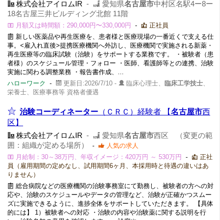
株式会社アイロムIR
-
愛知県
名古屋市
中村区名駅4ー8ー
18名古屋三井ビルディング北館 11階
月額又は時間額：290,000円〜330,000円
-
正社員
新しい医薬品や再生医療を、患者様と医療現場の一番近くで支える仕
事。<雇入れ直後>提携医療機関へ外訪し、医療機関で実施される新薬・
再生医療等の臨床試験（治験）をサポートする業務です。 ・被験者（患
者様）のスケジュール管理・フォロー ・医師、看護師等との連携、治験
実施に関わる調整業務 ・報告書作成、...
ハローワーク
-
更新日:2026/7/10 -
臨床心理士、
臨床工学技士
、
栄養士、医療事務等 資格者優遇
治験コーディネーター
（ＣＲＣ）経験者 【
名古屋市
西
区】
株式会社アイロムIR
-
愛知県
名古屋市
西区 （変更の範
囲：組織が定める場所）
-
人気の求人
月給制：30～38万円、年収イメージ：420万円 ～ 530万円
-
正社
員（雇用期間の定めなし、試用期間6ヶ月、本採用時と待遇の違いはあ
りません）
総合病院などの医療機関の治験事務室にて勤務し、被験者の方への対
応や、治験のスケジュールやデータの管理など、治験が正確かつスムー
ズに実施できるように、進捗全体をサポートしていただきます。 【具体
的には】 1）被験者への対応 ・治験の内容や治験薬に関する説明を行