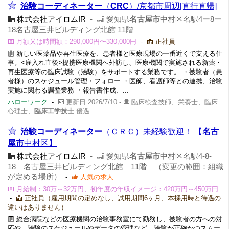
治験コーディネーター
（
CRC
）/京都市周辺[直行直帰]
株式会社アイロムIR
-
愛知県
名古屋市
中村区名駅4ー8ー
18名古屋三井ビルディング北館 11階
月額又は時間額：290,000円〜330,000円
-
正社員
新しい医薬品や再生医療を、患者様と医療現場の一番近くで支える仕
事。<雇入れ直後>提携医療機関へ外訪し、医療機関で実施される新薬・
再生医療等の臨床試験（治験）をサポートする業務です。 ・被験者（患
者様）のスケジュール管理・フォロー ・医師、看護師等との連携、治験
実施に関わる調整業務 ・報告書作成、...
ハローワーク
-
更新日:2026/7/10 -
臨床検査技師、栄養士、臨床
心理士、
臨床工学技士
優遇
治験コーディネーター
（ＣＲＣ）未経験歓迎！ 【
名古
屋市
中村区】
株式会社アイロムIR
-
愛知県
名古屋市
中村区名駅4-8-
18 名古屋三井ビルディング北館 11階 （変更の範囲：組織
が定める場所）
-
人気の求人
月給制：30万～32万円、初年度の年収イメージ：420万円～450万円
-
正社員（雇用期間の定めなし、試用期間6ヶ月、本採用時と待遇の
違いはありません）
総合病院などの医療機関の治験事務室にて勤務し、被験者の方への対
応や、治験のスケジュールやデータの管理など、治験が正確かつスムー