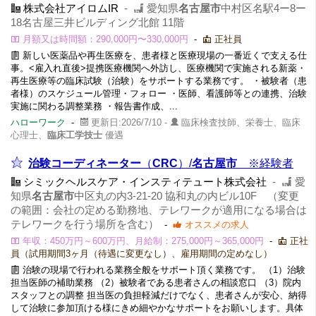
株式会社アイロムIR
-
愛知県
名古屋市
中村区名駅4ー8ー
18名古屋三井ビルディング北館 11階
月額又は時間額：290,000円〜330,000円
-
正社員
新しい医薬品や再生医療を、患者様と医療現場の一番近くで支える仕
事。<雇入れ直後>提携医療機関へ外訪し、医療機関で実施される新薬・
再生医療等の臨床試験（治験）をサポートする業務です。 ・被験者（患
者様）のスケジュール管理・フォロー ・医師、看護師等との連携、治験
実施に関わる調整業務 ・報告書作成、...
ハローワーク
-
更新日:2026/7/10 -
臨床検査技師、栄養士、臨床
心理士、
臨床工学技士
優遇
治験コーディネーター
（
CRC
）/
名古屋市
※経験者
シミックヘルスケア・インスティテュート株式会社
-
愛
知県
名古屋市
中区丸の内3-21-20 協和丸の内ビル10F （変更
の範囲：会社の定める勤務地、テレワークが適用になる場合は
テレワークを行う場所を含む）
-
オススメの求人
年収：450万円～600万円、月給制：275,000円～365,000円
-
正社
員（試用期間3ヶ月（待遇に変更なし）、雇用期間の定めなし）
治験の現場で行われる業務全般をサポート頂く業務です。 （1）治験
担当医師の補助業務 （2）被験者である患者さんの相談窓口 （3）院内
スタッフとの調整 担当医の負担軽減だけでなく、患者さんが安心、納得
して治験に参加頂ける様にきめ細やかなサポートをお願いします。具体