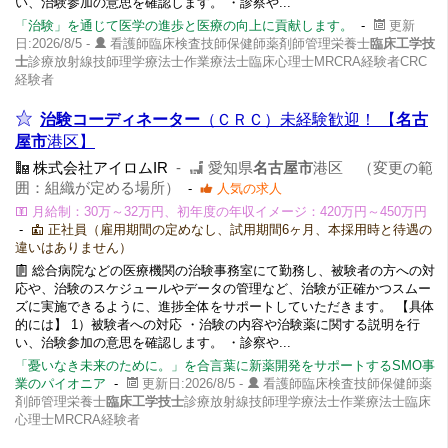
い、治験参加の意思を確認します。 ・診察や...
「治験」を通じて医学の進歩と医療の向上に貢献します。
-
更新
日:2026/8/5 -
看護師臨床検査技師保健師薬剤師管理栄養士
臨床工学技
士
診療放射線技師理学療法士作業療法士臨床心理士MRCRA経験者CRC
経験者
治験コーディネーター
（ＣＲＣ）未経験歓迎！ 【
名古
屋市
港区】
株式会社アイロムIR
-
愛知県
名古屋市
港区 （変更の範
囲：組織が定める場所）
-
人気の求人
月給制：30万～32万円、初年度の年収イメージ：420万円～450万円
-
正社員（雇用期間の定めなし、試用期間6ヶ月、本採用時と待遇の
違いはありません）
総合病院などの医療機関の治験事務室にて勤務し、被験者の方への対
応や、治験のスケジュールやデータの管理など、治験が正確かつスムー
ズに実施できるように、進捗全体をサポートしていただきます。 【具体
的には】 1）被験者への対応 ・治験の内容や治験薬に関する説明を行
い、治験参加の意思を確認します。 ・診察や...
「憂いなき未来のために。」を合言葉に新薬開発をサポートするSMO事
業のパイオニア
-
更新日:2026/8/5 -
看護師臨床検査技師保健師薬
剤師管理栄養士
臨床工学技士
診療放射線技師理学療法士作業療法士臨床
心理士MRCRA経験者