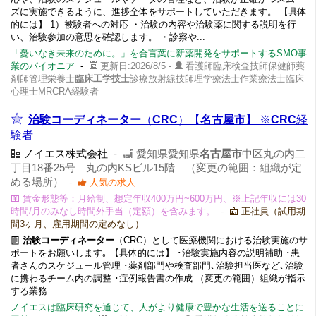
ズに実施できるように、進捗全体をサポートしていただきます。 【具体
的には】 1）被験者への対応 ・治験の内容や治験薬に関する説明を行
い、治験参加の意思を確認します。 ・診察や...
「憂いなき未来のために。」を合言葉に新薬開発をサポートするSMO事
業のパイオニア
-
更新日:2026/8/5 -
看護師臨床検査技師保健師薬
剤師管理栄養士
臨床工学技士
診療放射線技師理学療法士作業療法士臨床
心理士MRCRA経験者
治験コーディネーター
（
CRC
）【
名古屋市
】 ※
CRC
経
験者
ノイエス株式会社
-
愛知県愛知県
名古屋市
中区丸の内二
丁目18番25号 丸の内KSビル15階 （変更の範囲：組織が定
める場所）
-
人気の求人
賃金形態等：月給制、想定年収400万円~600万円、※上記年収には30
時間/月のみなし時間外手当（定額）を含みます。
-
正社員（試用期
間3ヶ月、雇用期間の定めなし）
治験コーディネーター
（CRC）として医療機関における治験実施のサ
ポートをお願いします｡ 【具体的には】 ･治験実施内容の説明補助 ･患
者さんのスケジュール管理 ･薬剤部門や検査部門､治験担当医など､治験
に携わるチーム内の調整 ･症例報告書の作成 （変更の範囲）組織が指示
する業務
ノイエスは臨床研究を通じて、人がより健康で豊かな生活を送ることに