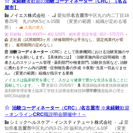
未経験
者歓迎の
治験コーディネーター
（
CRC
）【
名古
屋市
】
ノイエス株式会社
-
愛知県
名古屋市
中区丸の内二丁目18
番25号 丸の内KSビル15階 （変更の範囲：組織が定める場
所）
-
人気の求人
月給制：319,400円〜 402,520円、初年度 想定年収: 453～575万円
-
正社員（試用期間3ヶ月（研修期間中は手当なし、固定残業代が変
更）、雇用期間の定めなし）
治験コーディネーター
（CRC）として医療機関における治験実施のサ
ポートをお願いします｡ 【具体的には】 ･治験実施内容の説明補助 ･患
者さんのスケジュール管理 ･薬剤部門や検査部門､治験担当医など､治験
に携わるチーム内の調整 ･症例報告書の作成 ※夜勤･当直一切ありませ
ん｡ （変更の範囲）組織が指示する業務
ノイエスは臨床研究を通じて、人がより健康で豊かな生活を送ることに
貢献しています。
-
更新日:2026/8/7 -
看護師臨床検査技師保健師
薬剤師管理栄養士臨床工学技士診療放射線技師
理学療法士
臨床心理士
MRCRA経験者
治験コーディネーター
（
CRC
）/
名古屋市
※
未経験
歓迎
～オンライン
CRC
職説明会開催中！～
シミックヘルスケア・インスティテュート株式会社
-
愛
知県
名古屋市
中区丸の内3-21-20 協和丸の内ビル10F （変更