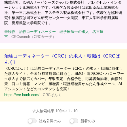
株式会社、IQVIAサービシーズジャパン株式会社、パレクセル・インタ
ーナショナル株式会社です。代表的な製薬会社は武田薬品工業株式会
社、第一三共株式会社、アステラス製薬株式会社です。代表的な臨床研
究中核病院は国立がん研究センター中央病院、東京大学医学部附属病
院、慶應義塾大学病院です。
未経験 治験コーディネーター 理学療法士の求人 - 名古屋
市
-
CRCsearch（CRCサーチ）
治験コーディネーター（CRC）の求人・転職は《CRCば
んく》
《CRCばんく》は治験コーディネーター（CRC）の求人・転職に特化し
た求人サイト。全国47都道府県に対応し、SMO・院内CRC・ハローワー
ク求人まで幅広くカバー。年収査定、合格予想、応募書類添削、面接対
策、口コミ情報、マンガ、履歴書・職務経歴書かんたん作成ツール、AI
アシスタントなどのコンテンツも充実！
https://crc-bank.com/
-
CRCばんく
求人検索結果 10件中 1 - 10
社名公開のみ ｜
新着のみ