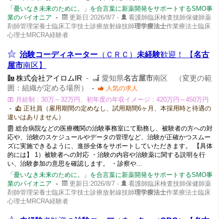
「憂いなき未来のために。」を合言葉に新薬開発をサポートするSMO事
業のパイオニア
-
更新日:2026/8/7 -
看護師臨床検査技師保健師薬
剤師管理栄養士臨床工学技士診療放射線技師
理学療法士
作業療法士臨床
心理士MRCRA経験者
治験コーディネーター
（ＣＲＣ）
未経験
歓迎！ 【
名古
屋市
南区】
株式会社アイロムIR
-
愛知県
名古屋市
南区 （変更の範
囲：組織が定める場所）
-
人気の求人
月給制：30万～32万円、初年度の年収イメージ：420万円～450万円
-
正社員（雇用期間の定めなし、試用期間6ヶ月、本採用時と待遇の
違いはありません）
総合病院などの医療機関の治験事務室にて勤務し、被験者の方への対
応や、治験のスケジュールやデータの管理など、治験が正確かつスムー
ズに実施できるように、進捗全体をサポートしていただきます。 【具体
的には】 1）被験者への対応 ・治験の内容や治験薬に関する説明を行
い、治験参加の意思を確認します。 ・診察や...
「憂いなき未来のために。」を合言葉に新薬開発をサポートするSMO事
業のパイオニア
-
更新日:2026/8/7 -
看護師臨床検査技師保健師薬
剤師管理栄養士臨床工学技士診療放射線技師
理学療法士
作業療法士臨床
心理士MRCRA経験者