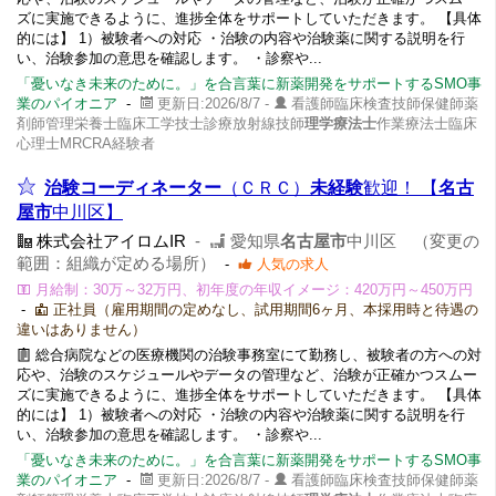
ズに実施できるように、進捗全体をサポートしていただきます。 【具体
的には】 1）被験者への対応 ・治験の内容や治験薬に関する説明を行
い、治験参加の意思を確認します。 ・診察や...
「憂いなき未来のために。」を合言葉に新薬開発をサポートするSMO事
業のパイオニア
-
更新日:2026/8/7 -
看護師臨床検査技師保健師薬
剤師管理栄養士臨床工学技士診療放射線技師
理学療法士
作業療法士臨床
心理士MRCRA経験者
治験コーディネーター
（ＣＲＣ）
未経験
歓迎！ 【
名古
屋市
中川区】
株式会社アイロムIR
-
愛知県
名古屋市
中川区 （変更の
範囲：組織が定める場所）
-
人気の求人
月給制：30万～32万円、初年度の年収イメージ：420万円～450万円
-
正社員（雇用期間の定めなし、試用期間6ヶ月、本採用時と待遇の
違いはありません）
総合病院などの医療機関の治験事務室にて勤務し、被験者の方への対
応や、治験のスケジュールやデータの管理など、治験が正確かつスムー
ズに実施できるように、進捗全体をサポートしていただきます。 【具体
的には】 1）被験者への対応 ・治験の内容や治験薬に関する説明を行
い、治験参加の意思を確認します。 ・診察や...
「憂いなき未来のために。」を合言葉に新薬開発をサポートするSMO事
業のパイオニア
-
更新日:2026/8/7 -
看護師臨床検査技師保健師薬