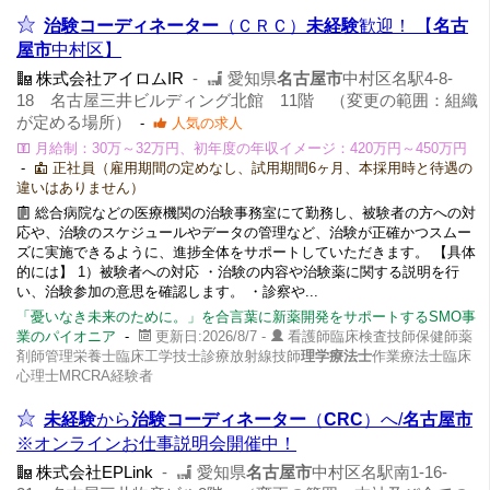
治験コーディネーター
（ＣＲＣ）
未経験
歓迎！ 【
名古
屋市
中村区】
株式会社アイロムIR
-
愛知県
名古屋市
中村区名駅4-8-
18 名古屋三井ビルディング北館 11階 （変更の範囲：組織
が定める場所）
-
人気の求人
月給制：30万～32万円、初年度の年収イメージ：420万円～450万円
-
正社員（雇用期間の定めなし、試用期間6ヶ月、本採用時と待遇の
違いはありません）
総合病院などの医療機関の治験事務室にて勤務し、被験者の方への対
応や、治験のスケジュールやデータの管理など、治験が正確かつスムー
ズに実施できるように、進捗全体をサポートしていただきます。 【具体
的には】 1）被験者への対応 ・治験の内容や治験薬に関する説明を行
い、治験参加の意思を確認します。 ・診察や...
「憂いなき未来のために。」を合言葉に新薬開発をサポートするSMO事
業のパイオニア
-
更新日:2026/8/7 -
看護師臨床検査技師保健師薬
剤師管理栄養士臨床工学技士診療放射線技師
理学療法士
作業療法士臨床
心理士MRCRA経験者
未経験
から
治験コーディネーター
（
CRC
）へ/
名古屋市
※オンラインお仕事説明会開催中！
株式会社EPLink
-
愛知県
名古屋市
中村区名駅南1-16-