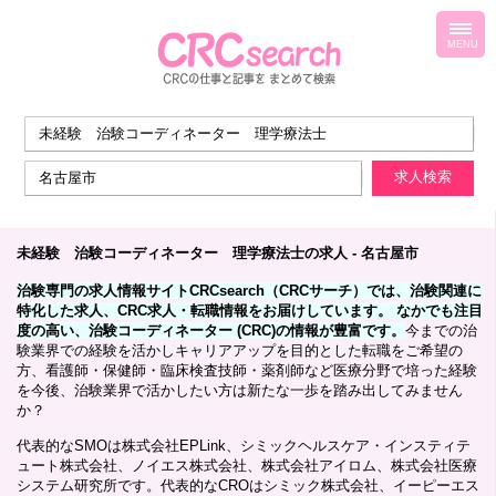
toggl
navig
MENU
未経験 治験コーディネーター 理学療法士の求人 - 名古屋市
治験専門の求人情報サイトCRCsearch（CRCサーチ）では、治験関連に
特化した求人、CRC求人・転職情報をお届けしています。 なかでも注目
度の高い、治験コーディネーター (CRC)の情報が豊富です。
今までの治
験業界での経験を活かしキャリアアップを目的とした転職をご希望の
方、看護師・保健師・臨床検査技師・薬剤師など医療分野で培った経験
を今後、治験業界で活かしたい方は新たな一歩を踏み出してみません
か？
代表的なSMOは株式会社EPLink、シミックヘルスケア・インスティテ
ュート株式会社、ノイエス株式会社、株式会社アイロム、株式会社医療
システム研究所です。代表的なCROはシミック株式会社、イーピーエス