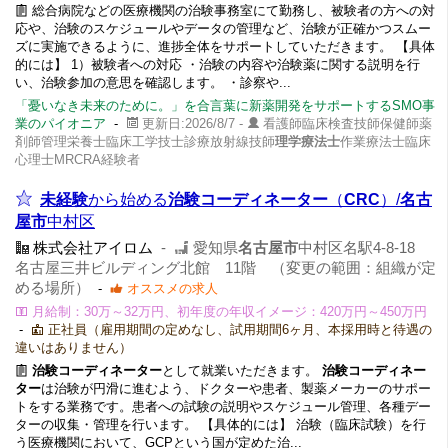
総合病院などの医療機関の治験事務室にて勤務し、被験者の方への対
応や、治験のスケジュールやデータの管理など、治験が正確かつスムー
ズに実施できるように、進捗全体をサポートしていただきます。 【具体
的には】 1）被験者への対応 ・治験の内容や治験薬に関する説明を行
い、治験参加の意思を確認します。 ・診察や...
「憂いなき未来のために。」を合言葉に新薬開発をサポートするSMO事
業のパイオニア
-
更新日:2026/8/7 -
看護師臨床検査技師保健師薬
剤師管理栄養士臨床工学技士診療放射線技師
理学療法士
作業療法士臨床
心理士MRCRA経験者
未経験
から始める
治験コーディネーター
（
CRC
）/
名古
屋市
中村区
株式会社アイロム
-
愛知県
名古屋市
中村区名駅4-8-18
名古屋三井ビルディング北館 11階 （変更の範囲：組織が定
める場所）
-
オススメの求人
月給制：30万～32万円、初年度の年収イメージ：420万円～450万円
-
正社員（雇用期間の定めなし、試用期間6ヶ月、本採用時と待遇の
違いはありません）
治験コーディネーター
として就業いただきます。
治験コーディネー
ター
は治験が円滑に進むよう、ドクターや患者、製薬メーカーのサポー
トをする業務です。患者への試験の説明やスケジュール管理、各種デー
ターの収集・管理を行います。 【具体的には】 治験（臨床試験）を行
う医療機関において、GCPという国が定めた治...