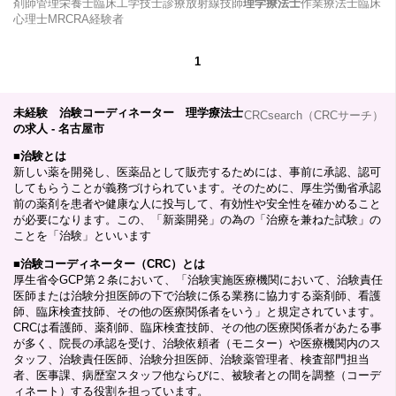
剤師管理栄養士臨床工学技士診療放射線技師
理学療法士
作業療法士臨床
心理士MRCRA経験者
1
未経験 治験コーディネーター 理学療法士
CRCsearch（CRCサーチ）
の求人 - 名古屋市
■
治験とは
新しい薬を開発し、医薬品として販売するためには、事前に承認、認可
してもらうことが義務づけられています。そのために、厚生労働省承認
前の薬剤を患者や健康な人に投与して、有効性や安全性を確かめること
が必要になります。この、「新薬開発」の為の「治療を兼ねた試験」の
ことを「治験」といいます
■
治験コーディネーター（CRC）とは
厚生省令GCP第２条において、「治験実施医療機関において、治験責任
医師または治験分担医師の下で治験に係る業務に協力する薬剤師、看護
師、臨床検査技師、その他の医療関係者をいう」と規定されています。
CRCは看護師、薬剤師、臨床検査技師、その他の医療関係者があたる事
が多く、院長の承認を受け、治験依頼者（モニター）や医療機関内のス
タッフ、治験責任医師、治験分担医師、治験薬管理者、検査部門担当
者、医事課、病歴室スタッフ他ならびに、被験者との間を調整（コーデ
ィネート）する役割を担っています。