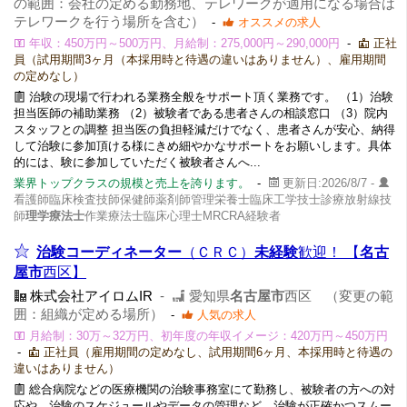
の範囲：会社の定める勤務地、テレワークが適用になる場合は
テレワークを行う場所を含む）
-
オススメの求人
年収：450万円～500万円、月給制：275,000円～290,000円
-
正社
員（試用期間3ヶ月（本採用時と待遇の違いはありません）、雇用期間
の定めなし）
治験の現場で行われる業務全般をサポート頂く業務です。 （1）治験
担当医師の補助業務 （2）被験者である患者さんの相談窓口 （3）院内
スタッフとの調整 担当医の負担軽減だけでなく、患者さんが安心、納得
して治験に参加頂ける様にきめ細やかなサポートをお願いします。具体
的には、験に参加していただく被験者さんへ...
業界トップクラスの規模と売上を誇ります。
-
更新日:2026/8/7 -
看護師臨床検査技師保健師薬剤師管理栄養士臨床工学技士診療放射線技
師
理学療法士
作業療法士臨床心理士MRCRA経験者
治験コーディネーター
（ＣＲＣ）
未経験
歓迎！ 【
名古
屋市
西区】
株式会社アイロムIR
-
愛知県
名古屋市
西区 （変更の範
囲：組織が定める場所）
-
人気の求人
月給制：30万～32万円、初年度の年収イメージ：420万円～450万円
-
正社員（雇用期間の定めなし、試用期間6ヶ月、本採用時と待遇の
違いはありません）
総合病院などの医療機関の治験事務室にて勤務し、被験者の方への対
応や、治験のスケジュールやデータの管理など、治験が正確かつスムー