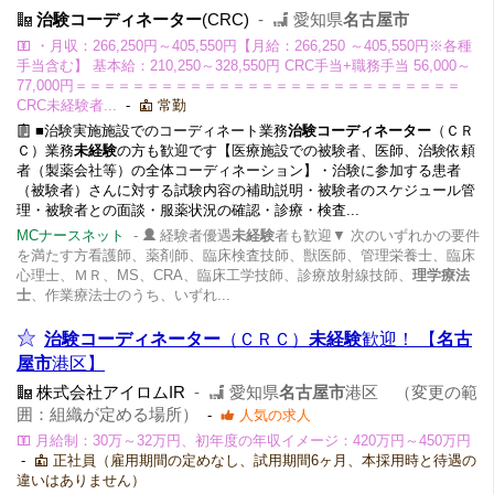
治験コーディネーター
(CRC)
-
愛知県
名古屋市
・月収：266,250円～405,550円【月給：266,250 ～405,550円※各種
手当含む】 基本給：210,250～328,550円 CRC手当+職務手当 56,000～
77,000円＝＝＝＝＝＝＝＝＝＝＝＝＝＝＝＝＝＝＝＝＝＝＝＝＝＝＝
CRC未経験者...
-
常勤
■治験実施施設でのコーディネート業務
治験コーディネーター
（ＣＲ
Ｃ）業務
未経験
の方も歓迎です【医療施設での被験者、医師、治験依頼
者（製薬会社等）の全体コーディネーション】・治験に参加する患者
（被験者）さんに対する試験内容の補助説明・被験者のスケジュール管
理・被験者との面談・服薬状況の確認・診療・検査...
MCナースネット
-
経験者優遇
未経験
者も歓迎▼ 次のいずれかの要件
を満たす方看護師、薬剤師、臨床検査技師、獣医師、管理栄養士、臨床
心理士、ＭＲ、MS、CRA、臨床工学技師、診療放射線技師、
理学療法
士
、作業療法士のうち、いずれ...
治験コーディネーター
（ＣＲＣ）
未経験
歓迎！ 【
名古
屋市
港区】
株式会社アイロムIR
-
愛知県
名古屋市
港区 （変更の範
囲：組織が定める場所）
-
人気の求人
月給制：30万～32万円、初年度の年収イメージ：420万円～450万円
-
正社員（雇用期間の定めなし、試用期間6ヶ月、本採用時と待遇の
違いはありません）