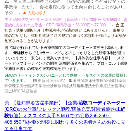
21 名古屋三井物産ビル8階 （変更の範囲：本社及び全ての
事業場 ただし、会社規程に従って出向を命じることがあり、
その...
-
人気の求人
月給制 272,700円 〜 405,550円（基本給：214,700円〜328,550円、定
額的に支払われる手当：CRC+職務手当：58,000円〜77,000）
-
正
社員（試用期間6ヶ月（本採用時と待遇の違いはありません）、雇用期
間の定めなし、試用期間終了時の規定に基づく本採用評価により金額が
見直されることがあります）
治験が行われている医療機関でのコーディネート業務をお願いしま
す。
未経験
からでもeラーニングなどのしっかりとした研修体制が整っ
ていますので、安心して就業できます。 【具体的な仕事内容】 ・スタ
ートアップミーティングの開催 治験関係者を集めて、プロトコル（治験
実施計画書）の確認や役割確認を行います。 ...
SMOのリーディングカンパニーとして医療・ヘルスケアの発展に貢献し
ていきます。
-
更新日:2026/8/7 -
看護師臨床検査技師保健師薬剤
師管理栄養士臨床工学技士診療放射線技師
理学療法士
作業療法士臨床心
理士MRCRA経験者
【愛知県名古屋事業部】【企業/
治験コーディネーター
(
CRC
)のお仕事/フレックス勤務/研修充実/経験者優遇/
未経
験
歓迎】オススメの大手ＳＭＯです/月収266,250～
405,550円/お薬の開発に関わり多くの患者さんのお役に立
てる仕事です