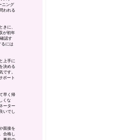
ーニング
問われる
ときに、
収が初年
で確認す
するには
と上手に
を決める
気です。
サポート
て早く帰
しくな
ネーター
良いでし
や面接を
。合格し
、事前の