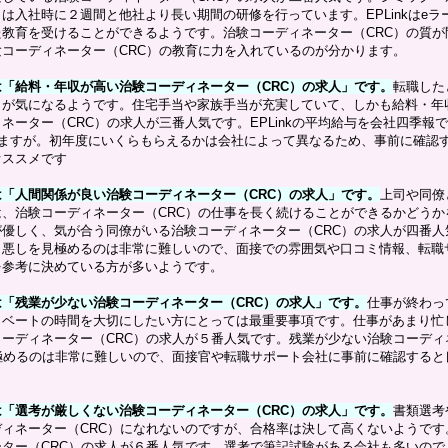
は入社時に２週間と他社より長い期間の研修を行っています。EPLinkはeラ
教育を受けることができるようです。治験コーディネーター（CRC）の質が
コーディネーター（CRC）の教育に力を入れているのが分かります。
「給料・年収が高い治験コーディネーター（CRC）の求人」です。
転職した
もが気になるようです。住宅手当や家族手当が充実していて、しかも給料・年
ネーター（CRC）の求人が三番人気です。EPLinkの平均給与を会社四季報
いますが。初年度にいくらもらえるかは会社によって異なるため、事前に確認
オススメです
「人間関係が良い治験コーディネーター（CRC）の求人」です。
上司や同僚
、治験コーディネーター（CRC）の仕事を長く続けることができるかどうか
優しく、気が合う同僚がいる治験コーディネーター（CRC）の求人が四番人
し悪しを見極めるのは非常に難しいので、面接での雰囲気や口コミ情報、転職
を参考に決めている方が多いようです。
「残業が少ない治験コーディネーター（CRC）の求人」です。
仕事が終わっ
イベートの時間を大切にしたい方にとっては最重要事項です。仕事があまり忙
ーディネーター（CRC）の求人が５番人気です。残業が少ない治験コーディ
極めるのは非常に難しいので、面接官や転職サポート会社に事前に確認すると
「選考が厳しくない治験コーディネーター（CRC）の求人」です。
書類選考
ィネーター（CRC）になれないのですが、合格率は決して高くないようです
ター（CRC）の求人が６番人気です。選考で筆記試験がある会社も多いので