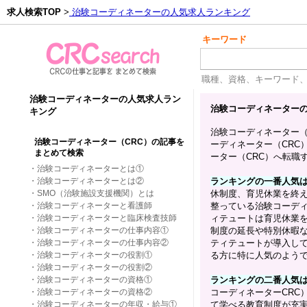
求人検索TOP
>
治験コーディネーターの人気求人ランキング
キーワード
職種、資格、キーワード
治験コーディネーターの人気求人ラン
治験コーディネーター
キング
治験コーディネーター（
治験コーディネーター（CRC）の記事を
ーディネーター（CRC
まとめて検索
ーター（CRC）へ転職
・
治験コーディネーターとは①
・
治験コーディネーターとは②
ランキングの一番人気は
・
SMO（治験施設支援機関）とは
休制度、育児休業を終
・
治験コーディネーターと看護師
整っている治験コーディ
・
治験コーディネーターと臨床検査技師
ィテュートは育児休業
・
治験コーディネーターの仕事内容①
制度の延長や特別休暇な
・
治験コーディネーターの仕事内容②
ティテュートが導入し
・
治験コーディネーターの役割①
る方に特に人気のよう
・
治験コーディネーターの役割②
・
治験コーディネーターの資格①
ランキングの二番人気は
・
治験コーディネーターの資格②
コーディネーターCRC
・
治験コーディネーターの年収・給与①
て学べる教育制度が充実