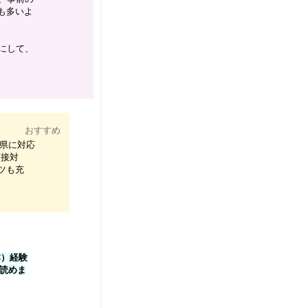
も多いよ
にして、
おすすめ
府県に対応
面接対
ツも充
C）経験
読めま