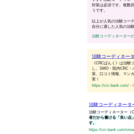
対策は必須です。複数
うです。
以上が人気の治験コーデ
自分に適した人気の治験
治験コーディネーター
治験コーディネータ
《CRCばんく》は治験
し、SMO・院内CRC
策、口コミ情報、マンガ
実！
https://crc-bank.com/
-
治験コーディネータ
治験コーディネーター（
者だから書ける「良い点
す。
https://crc-bank.com/smo