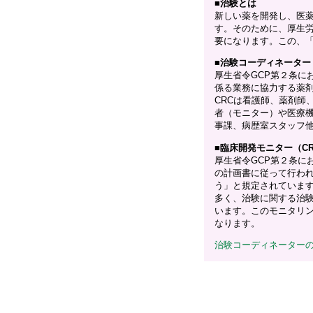
■
治験とは
新しい薬を開発し、医
す。そのために、厚生
要になります。この、
■
治験コーディネーター
厚生省令GCP第２条に
係る業務に協力する薬
CRCは看護師、薬剤師
者（モニター）や医療
事課、病歴室スタッフ
■
臨床開発モニター（C
厚生省令GCP第２条に
の計画書に従って行わ
う」と規定されています
多く、治験に関する治
います。このモニタリン
なります。
治験コーディネーター