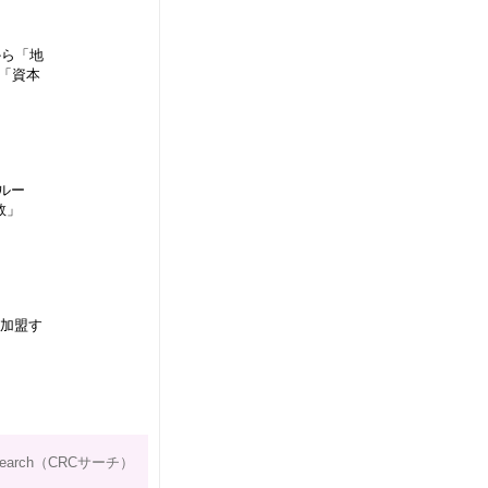
から「地
「資本
ルー
数」
が加盟す
search（CRCサーチ）