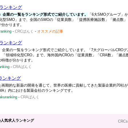
界ランキング
関）企業の一覧をランキング形式でご紹介しています。
「6大SMOグループ」
化型SMO」まで、全国のSMOの「従業員数」「提携医療施設数」「拠点数」
が分かります。
ranking
-
CRCばんく
-
オススメの記事
界ランキング
）企業の一覧をランキング形式でご紹介しています。「7大グローバルCROグ
」「領域特化型CRO」まで、海外国内CROの「従業員数」「CRA数」「拠点
の特徴が分かります。
anking
-
CRAばんく
ランキング
た画期的な新薬の開発を通じて、世界の医療に貢献してきた製薬企業約70社
MA）内における製薬会社のランキングです。
akuranking
-
CRAばんく
の人気求人ランキング
CRC