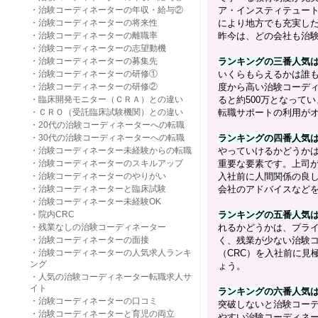
・
治験コーディネーターの年収・給与②
ア・インスティテュート
・
治験コーディネーターの将来性
により地方でも充実した
・
治験コーディネーターの離職率
昨今は、どの会社も治験
・
治験コーディネーターの志望動機
・
治験コーディネーターの募集先
ランキングの三番人気は
・
治験コーディネーターの研修①
いくらもらえるかは誰
・
治験コーディネーターの研修②
度から高い治験コーディ
・
臨床開発モニター（ＣＲＡ）との違い
ると約500万となって
・
ＣＲＯ（受託臨床試験機関）との違い
転職サポートの利用が
・
20代の治験コーディネーターへの転職
・
30代の治験コーディネーターへの転職
ランキングの四番人気は
・
治験コーディネーター未経験からの転職
やっていけるかどうかは
・
治験コーディネーターのスキルアップ
重要な要素です。上司が
・
治験コーディネーターのやりがい
入社前に人間関係の良
・
治験コーディネーターと臨床試験
会社のアドバイスなど
・
治験コーディネーター未経験OK
・
院内CRC
ランキングの五番人気は
・
残業なしの治験コーディネーター
れるかどうかは、プラ
・
治験コーディネーターの面接
く、残業が少ない治験コ
・
治験コーディネーターの人気求人ランキ
（CRC）を入社前に見
ング
ょう。
・
人気の治験コーディネーター転職求人サ
イト
ランキングの六番人気は
・
治験コーディネーターの口コミ
突破しないと治験コーデ
・
治験コーディネーターと育児の両立
やすい治験コーディネー