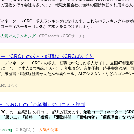
回の面接を行う会社も多いので、転職支援会社の無料の面接練習を利用する人
ィネーター（CRC）求人ランキングになります。これらのランキングを参考
コーディネーター（CRC）の求人を見つけましょう。
の人気求人ランキング
-
CRCsearch（CRCサーチ）
ー（CRC）の求人・転職は《CRCばんく》
コーディネーター（CRC）の求人・転職に特化した求人サイト。全国47都道
・ハローワーク求人まで幅広くカバー。年収査定、合格予想、応募書類添削、
、履歴書・職務経歴書かんたん作成ツール、AIアシスタントなどのコンテン
CRCばんく
ー（CRC）の「企業別」の口コミ・評判
CRC）の「企業別」の口コミ・評判が読めます。
治験コーディネーター（CR
」「悪い点」「給料」「残業」「通勤時間」「面接内容」「退職理由」などが
ranking
-
CRCばんく
-
人気の記事