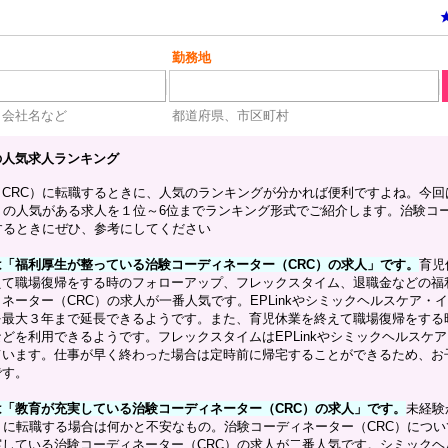
勤務地
、会社名など
都道府県、市区町村
の人気求人ランキング
CRC）に転職するときに、人気のランキングが分かれば便利ですよね。今回
）の人気がある求人を１位～6位までランキング形式でご紹介します。治験コ
するときにぜひ、参考にしてください
「福利厚生が整っている治験コーディネーター（CRC）の求人」です。
育児
えて職場復帰をする時のフォローアップ、フレックスタイム、退職金などの福
ネーター（CRC）の求人が一番人気です。EPLinkやシミックヘルスケア・
を最大３年まで延長できるようです。また、育児休業を終えて職場復帰をする
どを利用できるようです。フレックスタイムはEPLinkやシミックヘルスケ
ています。仕事が早く終わった場合は定時前に帰宅することができるため、お
です。
「教育が充実している治験コーディネーター（CRC）の求人」です。
未経験
）に転職する場合は何かと不安なもの。治験コーディネーター（CRC）につい
している治験コーディネーター（CRC）の求人が二番人気です。シミックヘ