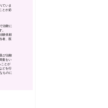
れていま
ことが必
で治験に
す。
治験依頼
当者、医
。
及び治験
調査をい
ることが
などを行
なものに