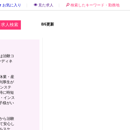
お気に入り
｜
見た求人
｜
検索したキーワード・勤務地
8/6更新
は治験コ
ーディネ
休業・産
利厚生が
インステ
時に時短
ア・インス
子様がい
から治験
て安心し
ルスケ