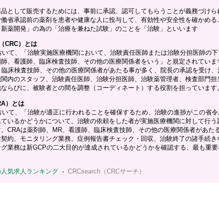
薬品として販売するためには、事前に承認、認可してもらうことが義務づけら
労働省承認前の薬剤を患者や健康な人に投与して、有効性や安全性を確かめる
「新薬開発」の為の「治療を兼ねた試験」のことを「治験」といいます
（CRC）とは
おいて、「治験実施医療機関において、治験責任医師または治験分担医師の下
剤師、看護師、臨床検査技師、その他の医療関係者をいう」と規定されていま
、臨床検査技師、その他の医療関係者があたる事が多く、院長の承認を受け、
機関内のスタッフ、治験責任医師、治験分担医師、治験薬管理者、検査部門担
他ならびに、被験者との間を調整（コーディネート）する役割を担っています
RA）とは
おいて、「治験が適正に行われることを確保するため、治験の進捗がこの省令
れているかどうかについて、治験の依頼をした者が実施医療機関に対して行う
。CRAは薬剤師、MR、看護師、臨床検査技師、その他の医療関係者があた
験契約、モニタリング業務、症例報告書チェック・回収、治験終了の諸手続き
グ業務は新GCPの二大目的が達成されているかどうかを確認する、最も重要
の人気求人ランキング
-
CRCsearch（CRCサーチ）