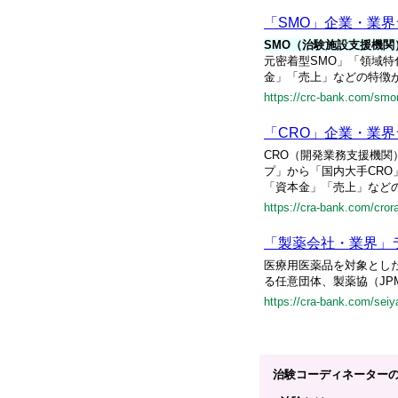
「SMO」企業・業
SMO（治験施設支援機
元密着型SMO」「領域特
金」「売上」などの特徴
https://crc-bank.com/smo
「CRO」企業・業
CRO（開発業務支援機関
プ」から「国内大手CRO
「資本金」「売上」など
https://cra-bank.com/cror
「製薬会社・業界」
医療用医薬品を対象とし
る任意団体、製薬協（JP
https://cra-bank.com/seiy
治験コーディネーター