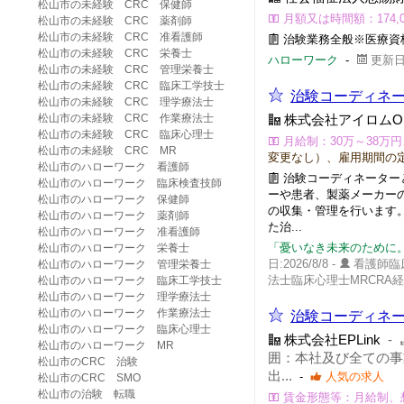
松山市の未経験 CRC 保健師
月額又は時間額：174,00
松山市の未経験 CRC 薬剤師
松山市の未経験 CRC 准看護師
治験業務全般※医療資
松山市の未経験 CRC 栄養士
ハローワーク
-
更新日:
松山市の未経験 CRC 管理栄養士
松山市の未経験 CRC 臨床工学技士
治験コーディネー
松山市の未経験 CRC 理学療法士
松山市の未経験 CRC 作業療法士
株式会社アイロムO
松山市の未経験 CRC 臨床心理士
月給制：30万～38万円
松山市の未経験 CRC MR
変更なし）、雇用期間の
松山市のハローワーク 看護師
治験コーディネーター
松山市のハローワーク 臨床検査技師
ーや患者、製薬メーカー
松山市のハローワーク 保健師
の収集・管理を行います。
松山市のハローワーク 薬剤師
た治...
松山市のハローワーク 准看護師
「憂いなき未来のために
松山市のハローワーク 栄養士
日:2026/8/8 -
看護師臨
松山市のハローワーク 管理栄養士
法士臨床心理士MRCRA経
松山市のハローワーク 臨床工学技士
松山市のハローワーク 理学療法士
松山市のハローワーク 作業療法士
治験コーディネー
松山市のハローワーク 臨床心理士
株式会社EPLink
-
松山市のハローワーク MR
囲：本社及び全ての事
松山市のCRC 治験
出...
-
人気の求人
松山市のCRC SMO
松山市の治験 転職
賃金形態等：月給制、想