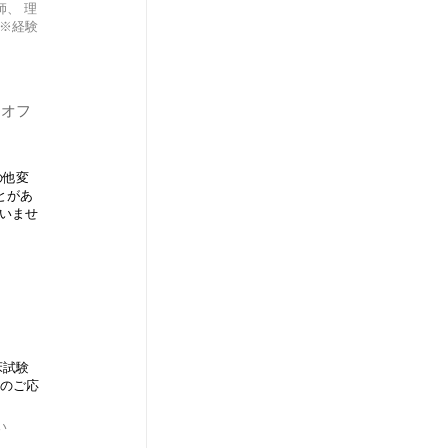
、 理
 ※経験
山オフ
の他変
とがあ
問いませ
床試験
方のご応
い