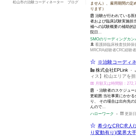
松山市の治験コーディネーター ブログ
ません）、雇用期間の定
ります）
治験が行われている医
者および臨床試験実施担
補への試験概要の補助的
院日...
SMOのリーディングカ
看護師臨床検査技師保
MRCRA経験者CRC経験
※治験コーディネ
株式会社EPLink
-
ィス】松山エリアを担
月額又は時間額：272,70
・治験者のスケジュー
更範囲:当社事業にかか
り、 その場合は出向先の
んので...
ハローワーク
-
更新日:
希少なCRC求人(
り変動有り)/業界大