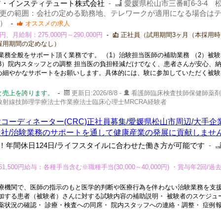
ア・インスティテュート株式会社
-
愛媛県松山市三番町6-3-4 
（変更の範囲：会社の定める勤務地、テレワークが適用になる場合は
）
-
オススメの求人
、月給制：275,000円～290,000円
-
正社員（試用期間3ヶ月（本採用時
雇用期間の定めなし）
務全般をサポート頂く業務です。 （1）治験担当医師の補助業務 （2）被
3）院内スタッフとの調整 担当医の負担軽減だけでなく、患者さんが安心、
め細やかなサポートをお願いします。具体的には、験に参加していただく被験
と売上を誇ります。
-
更新日:2026/8/8 -
看護師臨床検査技師保健師薬剤
射線技師理学療法士作業療法士臨床心理士MRCRA経験者
コーディネーター(CRC)正社員募集/愛媛県松山市周辺/大手企
入社/治験業務のサポートを通して健康産業の発展に貢献しませ
収入！年間休日124日/ライフスタイルに合わせた働き方が可能です
-
61,500円給与：各種手当含む※職種手当(30,000～40,000円) ・賞与年2回/
療機関で、医師の指示のもと医学的判断や医療行為を伴わない治験業務を支
参加する患者（被験者）さんに対する試験内容の補助説明・ 被験者のスケジュ
薬状況の確認・ 診療・検査への同席・ 院内スタッフへの連絡・調整・ 症例