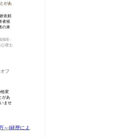
とがあ
験依頼
験者候
者の来
/8/8 -
床心理士
山オフ
の他変
とがあ
問いませ
3万～(経歴によ