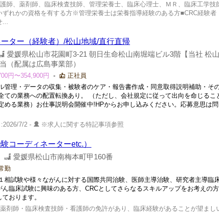
看護師、薬剤師、臨床検査技師、管理栄養士、臨床心理士、ＭＲ、臨床工学技師
ずれかの資格を有する方※管理栄養士は栄養指導経験のある方■CRC経験者
..
ーター（経験者）/松山地域/直行直帰
愛媛県松山市花園町3-21 朝日生命松山南堀端ビル3階【当社 松
当（配属は広島事業部）
0円〜354,900円
-
正社員
ル管理・データの収集・被験者のケア・報告書作成・同意取得説明補助・そ
る全ての業務への配置転換あり。 （ただし、会社規定に従って出向を命じるこ
定める業務）お仕事説明会開催中!HPからお申し込みください。応募意思は
2026/7/2 -
※求人に関する特記事項参照
験コーディネーターetc.）
-
愛媛県松山市南梅本町甲160番
常勤
１相試験や様々ながんに対する国際共同治験、医師主導治験、研究者主導臨
がん臨床試験に興味のある方、CRCとしてさらなるスキルアップをお考えの
しております。
薬剤師・臨床検査技師・看護師の免許があり、臨床経験があることが望まし