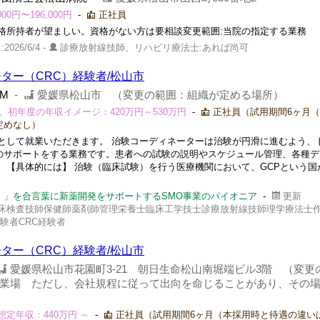
0円〜196,000円
-
正社員
格所持者が望ましい。資格がない方は要相談変更範囲:当院の指定する業務
2026/6/4 -
診療放射線技師、リハビリ療法士:あれば尚可
ター（CRC）経験者/松山市
M
-
愛媛県松山市 （変更の範囲：組織が定める場所）
、初年度の年収イメージ：420万円～530万円
-
正社員（試用期間6ヶ月
定めなし）
として就業いただきます。 治験コーディネーターは治験が円滑に進むよう、
のサポートをする業務です。患者への試験の説明やスケジュール管理、各種デ
 【具体的には】 治験（臨床試験）を行う医療機関において、GCPという国
。」を合言葉に新薬開発をサポートするSMO事業のパイオニア
-
更新
床検査技師保健師薬剤師管理栄養士臨床工学技士診療放射線技師理学療法士
験者CRC経験者
ター（CRC）経験者/松山市
愛媛県松山市花園町3-21 朝日生命松山南堀端ビル3階 （変更
業場 ただし、会社規程に従って出向を命じることがあり、その
定年収：440万円 ～
-
正社員（試用期間6ヶ月（本採用時と待遇の違い