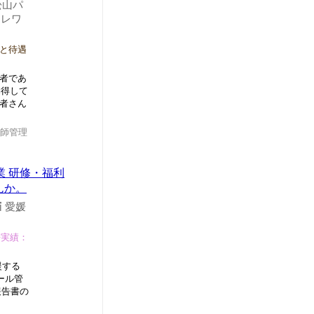
松山パ
テレワ
と待遇
験者であ
納得して
者さん
師管理
業 研修・福利
んか。
愛媛
過去実績：
援する
ール管
報告書の