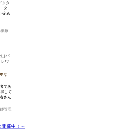
ドクタ
ーター
が定め
作業療
松山パ
テレワ
更な
験者であ
納得して
者さん
師管理
会開催中！～