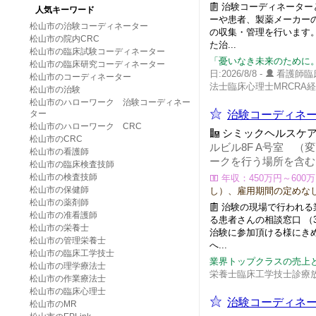
治験コーディネーター
人気キーワード
ーや患者、製薬メーカー
松山市の治験コーディネーター
の収集・管理を行います。
松山市の院内CRC
た治...
松山市の臨床試験コーディネーター
「憂いなき未来のために
松山市の臨床研究コーディネーター
日:2026/8/8 -
看護師臨
松山市のコーディネーター
法士臨床心理士MRCRA
松山市の治験
松山市のハローワーク 治験コーディネー
ター
治験コーディネー
松山市のハローワーク CRC
シミックヘルスケ
松山市のCRC
ルビル8F A号室 
松山市の看護師
ークを行う場所を含む
松山市の臨床検査技師
松山市の検査技師
年収：450万円～600万円
松山市の保健師
し）、雇用期間の定めな
松山市の薬剤師
治験の現場で行われる業
松山市の准看護師
る患者さんの相談窓口 （
松山市の栄養士
治験に参加頂ける様にき
松山市の管理栄養士
へ...
松山市の臨床工学技士
業界トップクラスの売上
松山市の理学療法士
栄養士臨床工学技士診療放
松山市の作業療法士
松山市の臨床心理士
治験コーディネー
松山市のMR