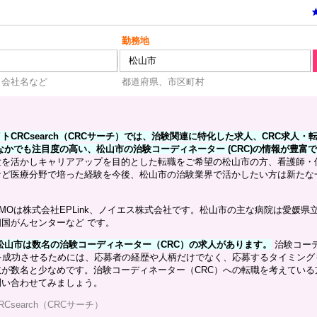
勤務地
、会社名など
都道府県、市区町村
CRCsearch（CRCサーチ）では、治験関連に特化した求人、CRC求人・
なかでも注目度の高い、松山市の治験コーディネーター (CRC)の情報が豊富
験を活かしキャリアアップを目的とした転職をご希望の松山市の方、看護師・
など医療分野で培った経験を今後、松山市の治験業界で活かしたい方は新たな
MOは株式会社EPLink、ノイエス株式会社です。松山市の主な病院は愛媛県
国がんセンターなど です。
在、松山市は数名の治験コーディネーター（CRC）の求人があります。
治験コー
を成功させるためには、応募者の経歴や人柄だけでなく、応募するタイミング
が数名と少なめです。治験コーディネーター（CRC）への転職を考えている
問い合わせてみましょう。
RCsearch（CRCサーチ）