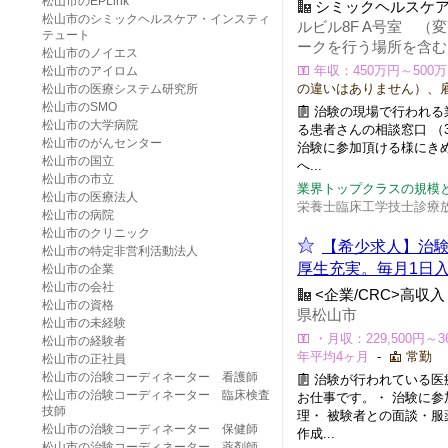
松山市のEPLink
シミックヘルスケ
松山市のシミックヘルスケア・インスティ
ルビル8F A号室 
テュート
ークを行う場所を含む
松山市のノイエス
年収：450万円～500万円
松山市のアイロム
の違いはありません）、
松山市の医療システム研究所
松山市のSMO
治験の現場で行われる業
松山市の大学病院
る患者さんの相談窓口 （
松山市のがんセンター
治験に参加頂ける様にき
松山市の国立
へ...
松山市の市立
業界トップクラスの規模
松山市の医療法人
栄養士臨床工学技士診療放
松山市の病院
松山市のクリニック
【希少求人】治験
松山市の特定非営利活動法人
厚生充実。毎月1日
松山市の企業
松山市の会社
<企業/CRC>高
松山市の資格
県松山市
松山市の未経験
・月収：229,500円～3
松山市の経験者
年平均4ヶ月
-
常勤
松山市の正社員
松山市の治験コーディネーター 看護師
治験が行われている医
松山市の治験コーディネーター 臨床検査
お仕事です。・ 治験に
技師
理・ 被験者との面談・服
松山市の治験コーディネーター 保健師
作成...
松山市の治験コーディネーター 薬剤師