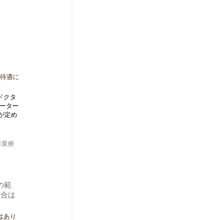
（待遇に
ドクタ
ーター
が定め
作業療
の範
場合は
はあり