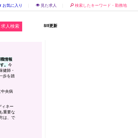
お気に入り
｜
見た求人
｜
検索したキーワード・勤務地
8/8更新
転職情報
です。
今
保健師・
一歩を踏
立中央病
ディネー
も重要な
方は、で