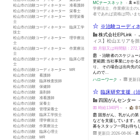
MCナースネット
-
■
松山市の治験コーディネーター 准看護師
学療法士、作業療法士のい
松山市の治験コーディネーター 栄養士
者であれば資格は問いませ.
松山市の治験コーディネーター 管理栄養
士
※治験コーディネ
松山市の治験コーディネーター 臨床工学
技士
株式会社EPLink
-
松山市の治験コーディネーター 理学療法
ィス】松山エリアを担
士
月額又は時間額：272,70
松山市の治験コーディネーター 作業療法
士
・治験者のスケジュー
松山市の治験コーディネーター 臨床心理
更範囲:当社事業にかか
士
り、 その場合は出向先の
松山市の治験コーディネーター MR
んので...
松山市の治験 看護師
ハローワーク
-
更新日:
松山市の治験 臨床検査技師
松山市の治験 保健師
臨床研究支援（治
松山市の治験 薬剤師
松山市の治験 准看護師
四国がんセンター
松山市の治験 栄養士
時給1340円～
-
非
松山市の治験 管理栄養士
松山市の治験 臨床工学技士
固形がん、乳がんの第
松山市の治験 理学療法士
などを支援しています。
松山市の治験 作業療法士
募をスタッフ一同お待ち
松山市の治験 臨床心理士
更新日:2026-08-06 -
松山市の治験 MR