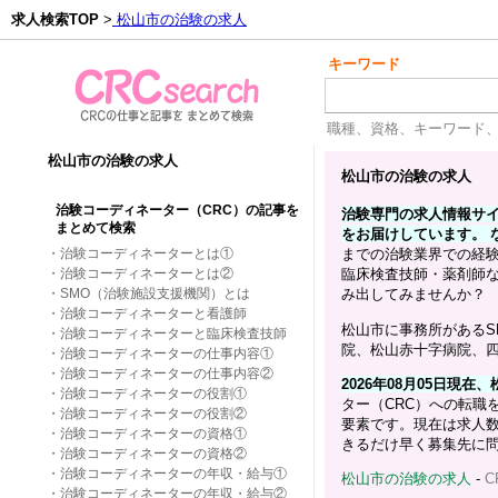
求人検索TOP
>
松山市の治験の求人
キーワード
職種、資格、キーワード
松山市の治験の求人
松山市の治験の求人
治験コーディネーター（CRC）の記事を
治験専門の求人情報サイト
まとめて検索
をお届けしています。 
・治験コーディネーターとは①
までの治験業界での経
・治験コーディネーターとは②
臨床検査技師・薬剤師
・SMO（治験施設支援機関）とは
み出してみませんか？
・治験コーディネーターと看護師
松山市に事務所があるS
・治験コーディネーターと臨床検査技師
院、松山赤十字病院、四
・治験コーディネーターの仕事内容①
・治験コーディネーターの仕事内容②
2026年08月05日現
・治験コーディネーターの役割①
ター（CRC）への転職
・治験コーディネーターの役割②
要素です。現在は求人数
・治験コーディネーターの資格①
きるだけ早く募集先に
・治験コーディネーターの資格②
・治験コーディネーターの年収・給与①
松山市の治験の求人
-
C
・治験コーディネーターの年収・給与②