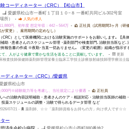
験コーディネーター（CRC）【松山市】
-
愛媛県松山市一番町１丁目１０−８ 一番町共同ビル302号室 
場所）
-
人気の求人
11,880円、初年度 想定年収：442～564万
-
正社員（試用期間3ヶ月（研
代が変更）、雇用期間の定めなし）
CRC）として医療機関における治験実施のサポートをお願いします｡ 【具
明補助 ･患者さんのスケジュール管理 ･薬剤部門や検査部門､治験担当医など､
症例報告書の作成 ※夜勤･当直一切ありません｡ （変更の範囲）組織が指示す
じて、人がより健康で豊かな生活を送ることに貢献しています。
-
更新
床検査技師保健師薬剤師管理栄養士臨床工学技士診療放射線技師理学療法士
ーディネーター（CRC）/愛媛県
愛媛県松山市
～ 250,000円※経験能力等を考慮し、当社規定により優遇
-
正社員
んへの治験内容説明補助・患者さんのケア・相談対応・治験担当医師の補助
・投薬スケジュールの調整・治験で得られるデータ管理 など
26/07/21 -
薬剤師、☆☆「薬剤師資格をお持ちの方」向け求人です☆☆
ーター
財団済生会松山病院
-
愛媛県松山市山西町880番地2