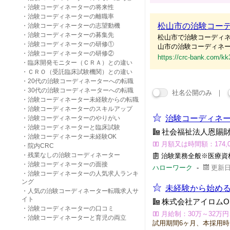
・治験コーディネーターの将来性
・治験コーディネーターの離職率
松山市の治験コーデ
・治験コーディネーターの志望動機
・治験コーディネーターの募集先
松山市で治験コーディネ
・治験コーディネーターの研修①
山市の治験コーディネー
・治験コーディネーターの研修②
https://crc-bank.com/kk
・臨床開発モニター（ＣＲＡ）との違い
・ＣＲＯ（受託臨床試験機関）との違い
・20代の治験コーディネーターへの転職
・30代の治験コーディネーターへの転職
社名公開のみ ｜
・治験コーディネーター未経験からの転職
・治験コーディネーターのスキルアップ
治験コーディネ
・治験コーディネーターのやりがい
・治験コーディネーターと臨床試験
社会福祉法人恩賜
・治験コーディネーター未経験OK
月額又は時間額：174,00
・院内CRC
・残業なしの治験コーディネーター
治験業務全般※医療資
・治験コーディネーターの面接
ハローワーク
-
更新日:
・治験コーディネーターの人気求人ランキ
ング
未経験から始める
・人気の治験コーディネーター転職求人サ
イト
株式会社アイロムO
・治験コーディネーターの口コミ
月給制：30万～32万円
・治験コーディネーターと育児の両立
試用期間6ヶ月、本採用