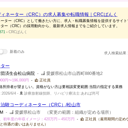
ィネーター（CRC）の求人募集や転職情報｜CRCばんく
ーター（CRC）として働きたい方に、求人・転職募集情報を提供するサイト
ター（CRC）の採用動向から、最新求人情報までをご紹介しています。
371
-
CRCばんく
新着のみ
求人検索結果 18
ーター
財団済生会松山病院
-
愛媛県松山市山西町880番地2
0円〜196,000円
-
正社員
格所持者が望ましい。資格がない方は要相談変更範囲:当院の指定する業務
2026/6/4 -
診療放射線技師、リハビリ療法士:あれば尚可
治験コーディネーター（CRC）/松山市
M
-
愛媛県松山市 （変更の範囲：組織が定める場所）
、初年度の年収イメージ：420万円～450万円
-
正社員（雇用期間の定め
時と待遇の違いはありません）