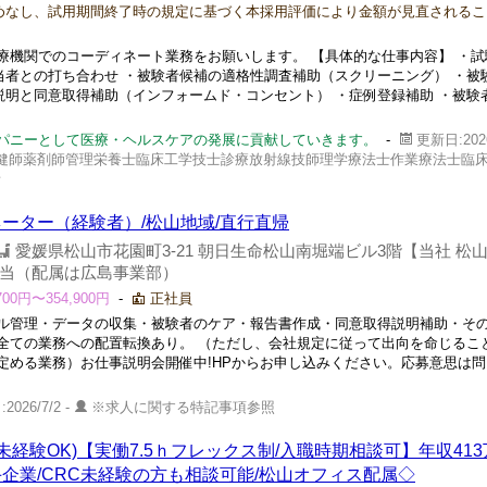
めなし、試用期間終了時の規定に基づく本採用評価により金額が見直されるこ
療機関でのコーディネート業務をお願いします。 【具体的な仕事内容】 ・試
当者との打ち合わせ ・被験者候補の適格性調査補助（スクリーニング） ・被
説明と同意取得補助（インフォームド・コンセント） ・症例登録補助 ・被験
ンパニーとして医療・ヘルスケアの発展に貢献していきます。
-
更新日:2026
健師薬剤師管理栄養士臨床工学技士診療放射線技師理学療法士作業療法士臨
者
ーター（経験者）/松山地域/直行直帰
愛媛県松山市花園町3-21 朝日生命松山南堀端ビル3階【当社 松
当（配属は広島事業部）
0円〜354,900円
-
正社員
ル管理・データの収集・被験者のケア・報告書作成・同意取得説明補助・そ
る全ての業務への配置転換あり。 （ただし、会社規定に従って出向を命じるこ
定める業務）お仕事説明会開催中!HPからお申し込みください。応募意思は
2026/7/2 -
※求人に関する特記事項参照
未経験OK)【実働7.5ｈフレックス制/入職時期相談可】年収41
手企業/CRC未経験の方も相談可能/松山オフィス配属◇