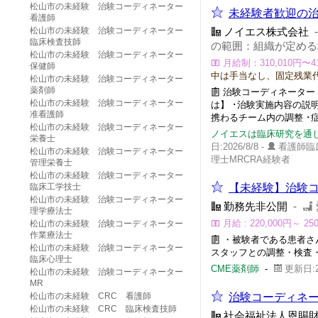
松山市の未経験 治験コーディネーター
未経験者歓迎の治
看護師
松山市の未経験 治験コーディネーター
ノイエス株式会社
臨床検査技師
の範囲：組織が定める
松山市の未経験 治験コーディネーター
月給制：310,010円〜4
保健師
中は手当なし、固定残業
松山市の未経験 治験コーディネーター
薬剤師
治験コーディネーター（
松山市の未経験 治験コーディネーター
は】 ･治験実施内容の説
准看護師
携わるチーム内の調整 ･
松山市の未経験 治験コーディネーター
ノイエスは臨床研究を通
栄養士
日:2026/8/8 -
看護師臨
松山市の未経験 治験コーディネーター
理士MRCRA経験者
管理栄養士
松山市の未経験 治験コーディネーター
臨床工学技士
【未経験】治験コ
松山市の未経験 治験コーディネーター
勤務先非公開
-
理学療法士
月給 : 220,000円
松山市の未経験 治験コーディネーター
作業療法士
・被験者である患者さ
松山市の未経験 治験コーディネーター
スタッフとの調整・検査
臨床心理士
CME薬剤師
-
更新日:20
松山市の未経験 治験コーディネーター
MR
松山市の未経験 CRC 看護師
治験コーディネ
松山市の未経験 CRC 臨床検査技師
社会福祉法人恩賜