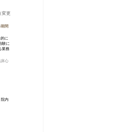
（変更
修期間
体的に
治験に
る業務
臨床心
・院内