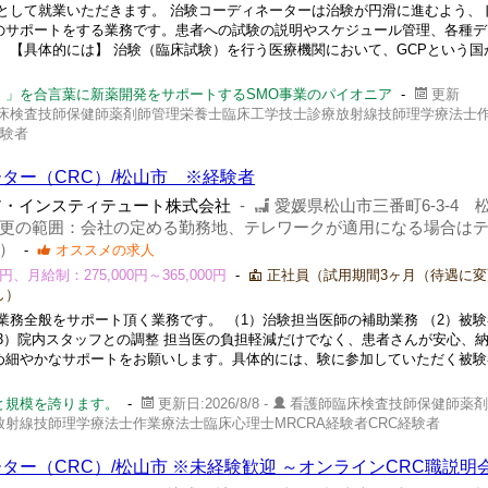
として就業いただきます。 治験コーディネーターは治験が円滑に進むよう、
のサポートをする業務です。患者への試験の説明やスケジュール管理、各種デ
 【具体的には】 治験（臨床試験）を行う医療機関において、GCPという国
。」を合言葉に新薬開発をサポートするSMO事業のパイオニア
-
更新
床検査技師保健師薬剤師管理栄養士臨床工学技士診療放射線技師理学療法士
経験者
ター（CRC）/松山市 ※経験者
ア・インスティテュート株式会社
-
愛媛県松山市三番町6-3-4 
（変更の範囲：会社の定める勤務地、テレワークが適用になる場合は
）
-
オススメの求人
、月給制：275,000円～365,000円
-
正社員（試用期間3ヶ月（待遇に変
し）
務全般をサポート頂く業務です。 （1）治験担当医師の補助業務 （2）被
3）院内スタッフとの調整 担当医の負担軽減だけでなく、患者さんが安心、
め細やかなサポートをお願いします。具体的には、験に参加していただく被験
と規模を誇ります。
-
更新日:2026/8/8 -
看護師臨床検査技師保健師薬剤
射線技師理学療法士作業療法士臨床心理士MRCRA経験者CRC経験者
ター（CRC）/松山市 ※未経験歓迎 ～オンラインCRC職説明