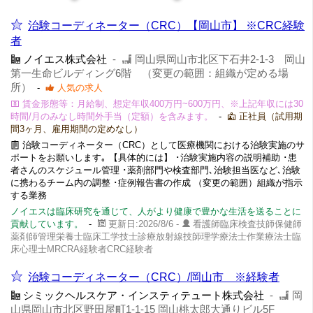
治験コーディネーター（CRC）【岡山市】 ※CRC経験
者
ノイエス株式会社
-
岡山県岡山市北区下石井2-1-3 岡山
第一生命ビルディング6階 （変更の範囲：組織が定める場
所）
-
人気の求人
賃金形態等：月給制、想定年収400万円~600万円、※上記年収には30
時間/月のみなし時間外手当（定額）を含みます。
-
正社員（試用期
間3ヶ月、雇用期間の定めなし）
治験コーディネーター（CRC）として医療機関における治験実施のサ
ポートをお願いします｡ 【具体的には】 ･治験実施内容の説明補助 ･患
者さんのスケジュール管理 ･薬剤部門や検査部門､治験担当医など､治験
に携わるチーム内の調整 ･症例報告書の作成 （変更の範囲）組織が指示
する業務
ノイエスは臨床研究を通じて、人がより健康で豊かな生活を送ることに
貢献しています。
-
更新日:2026/8/6 -
看護師臨床検査技師保健師
薬剤師管理栄養士臨床工学技士診療放射線技師理学療法士作業療法士臨
床心理士MRCRA経験者CRC経験者
治験コーディネーター（CRC）/岡山市 ※経験者
シミックヘルスケア・インスティテュート株式会社
-
岡
山県岡山市北区野田屋町1-1-15 岡山桃太郎大通りビル5F