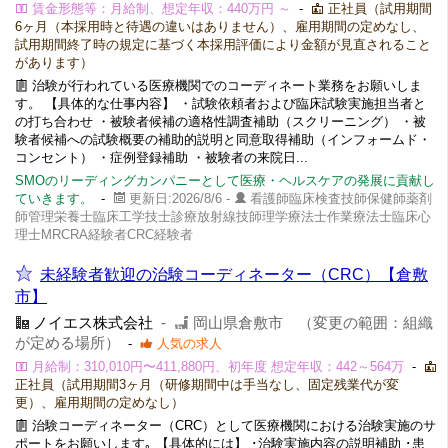
賃金形態等：月給制、想定年収：440万円 ～
-
正社員（試用期間
6ヶ月（本採用時と待遇の違いはありません）、雇用期間の定めなし、
試用期間終了時の規定に基づく本採用評価により金額が見直されること
があります）
治験が行われている医療機関でのコーディネート業務をお願いしま
す。 【具体的な仕事内容】 ・試験依頼者および臨床試験実施担当者と
の打ち合わせ ・被験者候補の適格性調査補助（スクリーニング） ・被
験者候補への試験概要の補助的説明と同意取得補助（インフォームド・
コンセント） ・症例登録補助 ・被験者の来院日...
SMOのリーディングカンパニーとして医療・ヘルスケアの発展に貢献し
ていきます。
-
更新日:2026/8/6 -
看護師臨床検査技師保健師薬剤
師管理栄養士臨床工学技士診療放射線技師理学療法士作業療法士臨床心
理士MRCRA経験者CRC経験者
未経験者歓迎の治験コーディネーター（CRC）【倉敷
市】
ノイエス株式会社
-
岡山県倉敷市 （変更の範囲：組織
が定める場所）
-
人気の求人
月給制：310,010円〜411,880円、初年度 想定年収：442～564万
-
正社員（試用期間3ヶ月（研修期間中は手当なし、固定残業代が変
更）、雇用期間の定めなし）
治験コーディネーター（CRC）として医療機関における治験実施のサ
ポートをお願いします｡ 【具体的には】 ･治験実施内容の説明補助 ･患