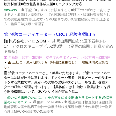
験資材整理■症例報告書作成支援■モニタリング対応...
Answers
-
下記「■」すべてに該当する方■以下のいずれかにあては
まる方・看護師／薬剤師としての臨床経験2年以上・臨床検査技師とし
ての実務経験2年以上の方・SMO業界でのCRC実務経験が2年以上ある
方・臨床工学技師・管理栄...
治験コーディネーター（CRC）経験者/岡山市
株式会社アイロムOM
-
岡山県岡山市北区下石井1-1-
17 アクロスキューブビル2階3階 （変更の範囲：組織が定め
る場所）
月給制：30万～38万円、初年度の年収イメージ：420万円～530万円
-
正社員（試用期間6ヶ月（待遇に変更なし）、雇用期間の定めな
し）
治験コーディネーターとして就業いただきます。 治験コーディネー
ターは治験が円滑に進むよう、ドクターや患者、製薬メーカーのサポー
トをする業務です。患者への試験の説明やスケジュール管理、各種デー
ターの収集・管理を行います。 【具体的には】 治験（臨床試験）を行
う医療機関において、GCPという国が定めた治...
「憂いなき未来のために。」を合言葉に新薬開発をサポートするSMO事
業のパイオニア
-
更新日:2026/8/6 -
看護師臨床検査技師保健師薬
剤師管理栄養士臨床工学技士診療放射線技師理学療法士作業療法士臨床
心理士MRCRA経験者CRC経験者