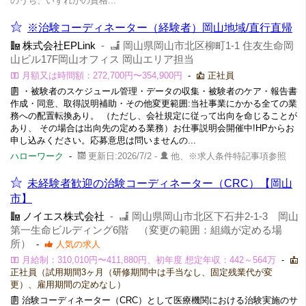
のうち、いずれかの資格...
※治験コーディネーター（経験者）岡山地域/直行直帰
株式会社EPLink
-
岡山県岡山市北区柳町1-1 住友生命岡
山ビル17F岡山オフィス 岡山エリア担当
月額又は時間額：272,700円〜354,900円
-
正社員
・被験者のスケジュール管理・データの収集・被験者のケア・報告書
作成・同意、取得説明補助・その他変更範囲:当社事業にかかる全ての業
務への配置転換あり。 （ただし、会社規定に従って出向を命じることが
あり、 その場合は出向先の定める業務）お仕事説明会開催中!HPからお
申し込みください。応募意思は問いませんの...
ハローワーク
-
更新日:2026/7/2 -
他、※求人条件特記事項参照
未経験者歓迎の治験コーディネーター（CRC）【岡山
市】
ノイエス株式会社
-
岡山県岡山市北区下石井2-1-3 岡山
第一生命ビルディング6階 （変更の範囲：組織が定める場
所）
-
人気の求人
月給制：310,010円〜411,880円、初年度 想定年収：442～564万
-
正社員（試用期間3ヶ月（研修期間中は手当なし、固定残業代が変
更）、雇用期間の定めなし）
治験コーディネーター（CRC）として医療機関における治験実施のサ