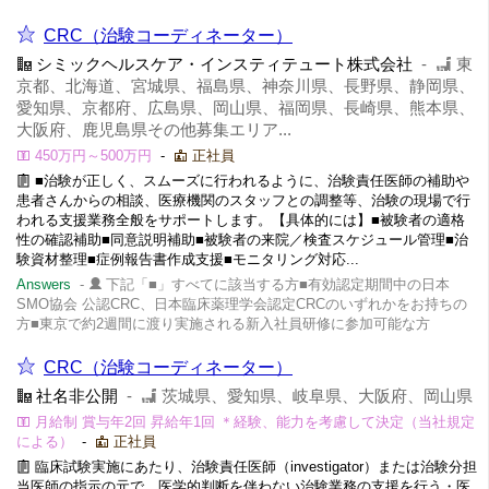
CRC（治験コーディネーター）
シミックヘルスケア・インスティテュート株式会社
-
東
京都、北海道、宮城県、福島県、神奈川県、長野県、静岡県、
愛知県、京都府、広島県、岡山県、福岡県、長崎県、熊本県、
大阪府、鹿児島県その他募集エリア...
450万円～500万円
-
正社員
■治験が正しく、スムーズに行われるように、治験責任医師の補助や
患者さんからの相談、医療機関のスタッフとの調整等、治験の現場で行
われる支援業務全般をサポートします。【具体的には】■被験者の適格
性の確認補助■同意説明補助■被験者の来院／検査スケジュール管理■治
験資材整理■症例報告書作成支援■モニタリング対応...
Answers
-
下記「■」すべてに該当する方■有効認定期間中の日本
SMO協会 公認CRC、日本臨床薬理学会認定CRCのいずれかをお持ちの
方■東京で約2週間に渡り実施される新入社員研修に参加可能な方
CRC（治験コーディネーター）
社名非公開
-
茨城県、愛知県、岐阜県、大阪府、岡山県
月給制 賞与年2回 昇給年1回 ＊経験、能力を考慮して決定（当社規定
による）
-
正社員
臨床試験実施にあたり、治験責任医師（investigator）または治験分担
当医師の指示の元で、医学的判断を伴わない治験業務の支援を行う・医