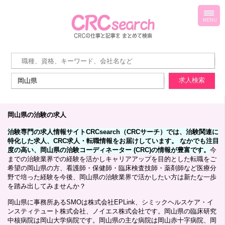
toggl
navig
MENU
岡山県の治験の求人
治験専門の求人情報サイトCRCsearch（CRCサーチ）では、治験関連に
特化した求人、CRC求人・転職情報をお届けしています。 なかでも注目
度の高い、岡山県の治験コーディネーター (CRC)の情報が豊富です。
今
までの治験業界での経験を活かしキャリアアップを目的とした転職をご
希望の岡山県の方、看護師・保健師・臨床検査技師・薬剤師など医療分
野で培った経験を今後、岡山県の治験業界で活かしたい方は新たな一歩
を踏み出してみませんか？
岡山県に事務所あるSMOは株式会社EPLink、シミックヘルスケア・イ
ンスティテュート株式会社、ノイエス株式会社です。岡山県の臨床研究
中核病院は岡山大学病院です。岡山県の主な病院は岡山赤十字病院、岡