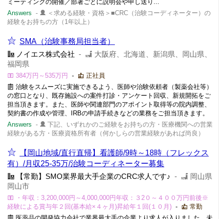
ミーティングの開催／部署ごとに説明会や申し送り...
Answers
-
＜求める経験・資格＞■CRC（治験コーディネーター）の
経験をお持ちの方（1年以上）
SMA（治験事務局担当者）
ノイエス株式会社
-
大阪府、北海道、新潟県、岡山県、
福岡県
384万円～535万円
-
正社員
治験をスムーズに実施できるよう、医師や治験依頼者（製薬会社等）
の窓口となり、既存施設への案件打診・アンケート回収、新規開拓をご
担当頂きます。また、医師や関連部門のアポイント取得等の院内調整、
契約書の作成や管理、IRBの申請手続きなどの業務をご担当頂きます。
Answers
-
下記、いずれかのご経験をお持ちの方・医療機関への営業
経験がある方・医療資格所有者（何かしらの営業経験があれば尚良）
【岡山地域/直行直帰】看護師/9時～18時（フレックス
有）/月収25-35万/治験コーディネーター募集
【常勤】SMO業界最大手企業のCRC求人です♪
-
岡山県
岡山市
・年収：3,200,000円～4,000,000円年収：３2０～４００万円前後※
経験による賞与年２回(基本給×４ヶ月)昇給年１回(１０月)
-
常勤
医薬品の開発協力会社で業界最大手の企業より求人が入りました。未