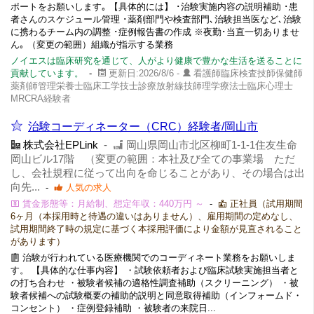
ポートをお願いします｡ 【具体的には】 ･治験実施内容の説明補助 ･患
者さんのスケジュール管理 ･薬剤部門や検査部門､治験担当医など､治験
に携わるチーム内の調整 ･症例報告書の作成 ※夜勤･当直一切ありませ
ん｡ （変更の範囲）組織が指示する業務
ノイエスは臨床研究を通じて、人がより健康で豊かな生活を送ることに
貢献しています。
-
更新日:2026/8/6 -
看護師臨床検査技師保健師
薬剤師管理栄養士臨床工学技士診療放射線技師理学療法士臨床心理士
MRCRA経験者
治験コーディネーター（CRC）経験者/岡山市
株式会社EPLink
-
岡山県岡山市北区柳町1-1-1住友生命
岡山ビル17階 （変更の範囲：本社及び全ての事業場 ただ
し、会社規程に従って出向を命じることがあり、その場合は出
向先...
-
人気の求人
賃金形態等：月給制、想定年収：440万円 ～
-
正社員（試用期間
6ヶ月（本採用時と待遇の違いはありません）、雇用期間の定めなし、
試用期間終了時の規定に基づく本採用評価により金額が見直されること
があります）
治験が行われている医療機関でのコーディネート業務をお願いしま
す。 【具体的な仕事内容】 ・試験依頼者および臨床試験実施担当者と
の打ち合わせ ・被験者候補の適格性調査補助（スクリーニング） ・被
験者候補への試験概要の補助的説明と同意取得補助（インフォームド・
コンセント） ・症例登録補助 ・被験者の来院日...