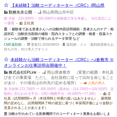
【未経験】治験コーディネーター（CRC）/岡山県
勤務先非公開
-
岡山県岡山市中区
月給 : 220,000円～ 250,000円※経験能力等を考慮し、当社規定によ
り優遇
-
正社員
・被験者である患者さんへの治験内容説明補助・患者さんのケア・相
談対応・治験担当医師の補助・院内スタッフとの調整・検査・投薬スケ
ジュールの調整・治験で得られるデータ管理 など
CME薬剤師
-
更新日:2026/08/03 -
薬剤師、☆☆「薬剤師資格をお
持ちの方」向け求人です☆☆
未経験から治験コーディネーター（CRC）へ/倉敷市 ※
オンラインお仕事説明会開催中！
株式会社EPLink
-
岡山県倉敷市 （変更の範囲：本社及
び全ての事業場 ただし、会社規程に従って出向を命じること
があり、その場合は出向先の定める場所）
-
人気の求人
月給制 272,700円 〜 405,550円（基本給：214,700円〜328,550円、定
額的に支払われる手当：CRC+職務手当：58,000円〜77,000）
-
正
社員（試用期間6ヶ月（本採用時と待遇の違いはありません）、雇用期
間の定めなし、試用期間終了時の規定に基づく本採用評価により金額が
見直されることがあります）
治験が行われている医療機関でのコーディネート業務をお願いしま