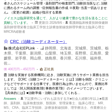
者さんのスケジュール管理 ･薬剤部門や検査部門､治験担当医など､治験
に携わるチーム内の調整 ･症例報告書の作成 ※夜勤･当直一切ありませ
ん｡ （変更の範囲）組織が指示する業務
ノイエスは臨床研究を通じて、人がより健康で豊かな生活を送ることに
貢献しています。
-
更新日:2026/8/6 -
看護師臨床検査技師保健師
薬剤師管理栄養士臨床工学技士診療放射線技師理学療法士臨床心理士
MRCRA経験者
CRC（治験コーディネーター）
株式会社EPLink
-
静岡県、北海道、宮城県、茨城県、栃
木県、千葉県、新潟県、山梨県、埼玉県、長野県、広島県、愛
媛県、岩手県、岡山県、徳島県、香川県、石川県、福井県、
佐...
400万円～450万円
-
正社員
治験を実施する医療機関に赴き、治験実施に伴うサポート業務を担当
します。【CRC（治験コーディネーター）とは】治験を病院・クリニッ
クなどでサポートする仕事です。医療行為は伴いませんので、業務比率
としては〈対人関係業務3割:事務作業7割〉のイメージでございます。
【具体的には】■治験準備・治験に参加してくれる...
Answers
-
下記要件にいずれも該当する方■社会人経験1年以上■看護
師、薬剤師、臨床検査技師、獣医師、管理栄養士、臨床心理士、MR、
MS、CRA、臨床工学技師、診療放射線技師、理学療法士、作業療法士