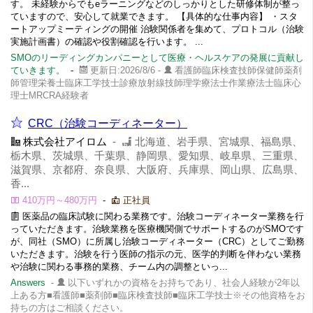
す。 未経験からでもeラーニングなどのしっかりとした研修体制が整っ
ていますので、安心して就業できます。 【具体的な仕事内容】 ・スタ
ートアップミーティングの開催 治験関係者を集めて、プロトコル（治験
実施計画書）の確認や役割確認を行います。 ...
SMOのリーディングカンパニーとして医療・ヘルスケアの発展に貢献し
ていきます。
-
更新日:2026/8/6 -
看護師臨床検査技師保健師薬剤
師管理栄養士臨床工学技士診療放射線技師理学療法士作業療法士臨床心
理士MRCRA経験者
CRC（治験コーディネーター）
株式会社アイロム
-
北海道、岩手県、宮城県、福島県、
栃木県、茨城県、千葉県、静岡県、愛知県、岐阜県、三重県、
滋賀県、京都府、奈良県、大阪府、兵庫県、岡山県、広島県、
香...
410万円～480万円
-
正社員
医薬品の臨床試験に関わる業務です。治験コーディネーター業務を行
っていただきます。治験業務を医療機関側でサポートするのがSMOです
が、同社（SMO）に所属し治験コーディネーター（CRC）としてご勤務
いただきます。治験を行う医師の指示の元、医学的判断を伴わない業務
や治験に関わる事務的業務、チーム内の調整といっ...
Answers
-
以下いずれかの資格をお持ちであり、社会人経験が2年以
上ある方■看護師■薬剤師■臨床検査技師■臨床工学技士※その他資格をお
持ちの方はご相談ください。