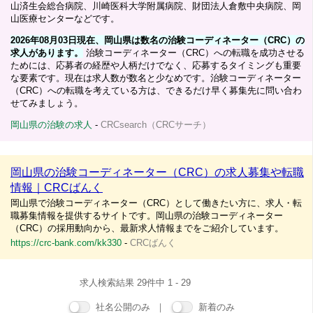
山済生会総合病院、川崎医科大学附属病院、財団法人倉敷中央病院、岡
山医療センターなどです。
2026年08月03日現在、岡山県は数名の治験コーディネーター（CRC）の
求人があります。
治験コーディネーター（CRC）への転職を成功させる
ためには、応募者の経歴や人柄だけでなく、応募するタイミングも重要
な要素です。現在は求人数が数名と少なめです。治験コーディネーター
（CRC）への転職を考えている方は、できるだけ早く募集先に問い合わ
せてみましょう。
岡山県の治験の求人
-
CRCsearch（CRCサーチ）
岡山県の治験コーディネーター（CRC）の求人募集や転職
情報｜CRCばんく
岡山県で治験コーディネーター（CRC）として働きたい方に、求人・転
職募集情報を提供するサイトです。岡山県の治験コーディネーター
（CRC）の採用動向から、最新求人情報までをご紹介しています。
https://crc-bank.com/kk330
-
CRCばんく
求人検索結果 29件中 1 - 29
社名公開のみ ｜
新着のみ