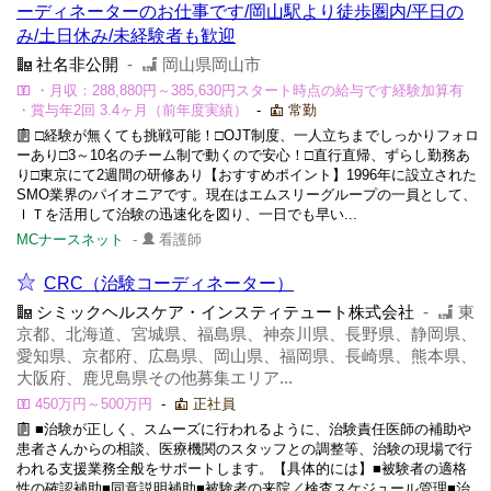
ーディネーターのお仕事です/岡山駅より徒歩圏内/平日の
み/土日休み/未経験者も歓迎
社名非公開
-
岡山県岡山市
・月収：288,880円～385,630円スタート時点の給与です経験加算有
・賞与年2回 3.4ヶ月（前年度実績）
-
常勤
□経験が無くても挑戦可能！□OJT制度、一人立ちまでしっかりフォロ
ーあり□3～10名のチーム制で動くので安心！□直行直帰、ずらし勤務あ
り□東京にて2週間の研修あり【おすすめポイント】1996年に設立された
SMO業界のパイオニアです。現在はエムスリーグループの一員として、
ＩＴを活用して治験の迅速化を図り、一日でも早い...
MCナースネット
-
看護師
CRC（治験コーディネーター）
シミックヘルスケア・インスティテュート株式会社
-
東
京都、北海道、宮城県、福島県、神奈川県、長野県、静岡県、
愛知県、京都府、広島県、岡山県、福岡県、長崎県、熊本県、
大阪府、鹿児島県その他募集エリア...
450万円～500万円
-
正社員
■治験が正しく、スムーズに行われるように、治験責任医師の補助や
患者さんからの相談、医療機関のスタッフとの調整等、治験の現場で行
われる支援業務全般をサポートします。【具体的には】■被験者の適格
性の確認補助■同意説明補助■被験者の来院／検査スケジュール管理■治