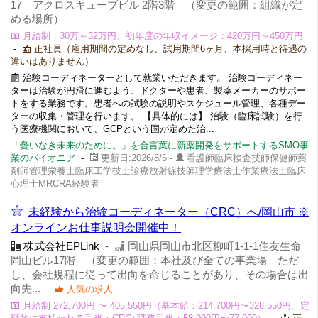
17 アクロスキューブビル 2階3階 （変更の範囲：組織が定
める場所）
月給制：30万～32万円、初年度の年収イメージ：420万円～450万円
-
正社員（雇用期間の定めなし、試用期間6ヶ月、本採用時と待遇の
違いはありません）
治験コーディネーターとして就業いただきます。 治験コーディネー
ターは治験が円滑に進むよう、ドクターや患者、製薬メーカーのサポー
トをする業務です。患者への試験の説明やスケジュール管理、各種デー
ターの収集・管理を行います。 【具体的には】 治験（臨床試験）を行
う医療機関において、GCPという国が定めた治...
「憂いなき未来のために。」を合言葉に新薬開発をサポートするSMO事
業のパイオニア
-
更新日:2026/8/6 -
看護師臨床検査技師保健師薬
剤師管理栄養士臨床工学技士診療放射線技師理学療法士作業療法士臨床
心理士MRCRA経験者
未経験から治験コーディネーター（CRC）へ/岡山市 ※
オンラインお仕事説明会開催中！
株式会社EPLink
-
岡山県岡山市北区柳町1-1-1住友生命
岡山ビル17階 （変更の範囲：本社及び全ての事業場 ただ
し、会社規程に従って出向を命じることがあり、その場合は出
向先...
-
人気の求人
月給制 272,700円 〜 405,550円（基本給：214,700円〜328,550円、定