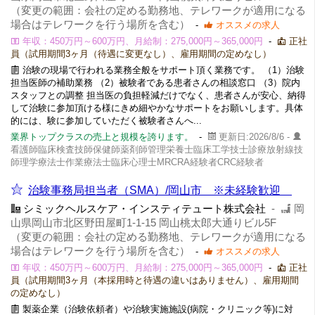
（変更の範囲：会社の定める勤務地、テレワークが適用になる
場合はテレワークを行う場所を含む）
-
オススメの求人
年収：450万円～600万円、月給制：275,000円～365,000円
-
正社
員（試用期間3ヶ月（待遇に変更なし）、雇用期間の定めなし）
治験の現場で行われる業務全般をサポート頂く業務です。 （1）治験
担当医師の補助業務 （2）被験者である患者さんの相談窓口 （3）院内
スタッフとの調整 担当医の負担軽減だけでなく、患者さんが安心、納得
して治験に参加頂ける様にきめ細やかなサポートをお願いします。具体
的には、験に参加していただく被験者さんへ...
業界トップクラスの売上と規模を誇ります。
-
更新日:2026/8/6 -
看護師臨床検査技師保健師薬剤師管理栄養士臨床工学技士診療放射線技
師理学療法士作業療法士臨床心理士MRCRA経験者CRC経験者
治験事務局担当者（SMA）/岡山市 ※未経験歓迎
シミックヘルスケア・インスティテュート株式会社
-
岡
山県岡山市北区野田屋町1-1-15 岡山桃太郎大通りビル5F
（変更の範囲：会社の定める勤務地、テレワークが適用になる
場合はテレワークを行う場所を含む）
-
オススメの求人
年収：450万円～600万円、月給制：275,000円～365,000円
-
正社
員（試用期間3ヶ月（本採用時と待遇の違いはありません）、雇用期間
の定めなし）
製薬企業（治験依頼者）や治験実施施設(病院・クリニック等)に対