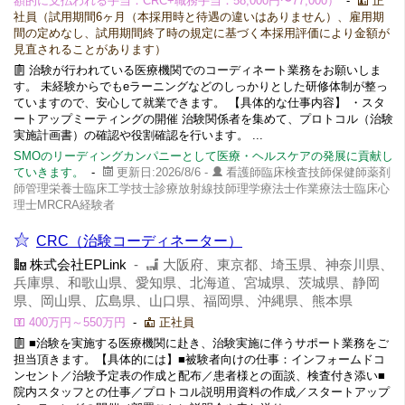
額的に支払われる手当：CRC+職務手当：58,000円〜77,000）
-
正
社員（試用期間6ヶ月（本採用時と待遇の違いはありません）、雇用期
間の定めなし、試用期間終了時の規定に基づく本採用評価により金額が
見直されることがあります）
治験が行われている医療機関でのコーディネート業務をお願いしま
す。 未経験からでもeラーニングなどのしっかりとした研修体制が整っ
ていますので、安心して就業できます。 【具体的な仕事内容】 ・スタ
ートアップミーティングの開催 治験関係者を集めて、プロトコル（治験
実施計画書）の確認や役割確認を行います。 ...
SMOのリーディングカンパニーとして医療・ヘルスケアの発展に貢献し
ていきます。
-
更新日:2026/8/6 -
看護師臨床検査技師保健師薬剤
師管理栄養士臨床工学技士診療放射線技師理学療法士作業療法士臨床心
理士MRCRA経験者
CRC（治験コーディネーター）
株式会社EPLink
-
大阪府、東京都、埼玉県、神奈川県、
兵庫県、和歌山県、愛知県、北海道、宮城県、茨城県、静岡
県、岡山県、広島県、山口県、福岡県、沖縄県、熊本県
400万円～550万円
-
正社員
■治験を実施する医療機関に赴き、治験実施に伴うサポート業務をご
担当頂きます。【具体的には】■被験者向けの仕事：インフォームドコ
ンセント／治験予定表の作成と配布／患者様との面談、検査付き添い■
院内スタッフとの仕事／プロトコル説明用資料の作成／スタートアップ