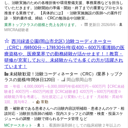
し、治験実施のための各種折衝や環境整備支援、事務業務などを担当し
ていただきます。治験開始の準備・開始・終了までの重要なプロセスを
推進する業務です。 【具体的には】 ・治験実施施設の医師への案件打
診 ・契約書作成、締結 ・CRCの勉強会や治験実...
業界トップクラスの規模と売上を誇ります。
-
更新日:2026/8/6 -
MRCRA経験者
西川緑道公園(岡山市北区) 治験コーディネーター
（CRC）/9時00分～17時30分/年収400～600万/看護師の医
療資格や、医療業界での勤務経験が活かせます！！教育・
研修が充実しており、未経験からでも多くの方が活躍され
ています！
未経験歓迎！治験コーディネーター（CRC）/業界トップク
ラスの規模/年間休日120日
-
岡山県岡山市
・年収：4,000,000円～6,000,000円年収400万円～600万円【CRC未経
験者】400万円～450万円程度【CRC経験者】420万円～600万円程度※
経験能力等を考慮し、当社規定により変動いたします・月給制・昇給年
1回、賞与年2...
-
常勤
・被験者である患者さんへの治験内容説明補助・患者さんのケア・相
談対応・治験担当医師の補助・院内スタッフとの調整・検査・投薬スケ
ジュールの調整・治験で得られるデータ管理 など
MCナースネット
-
１．看護師/薬剤師としての臨床経験２年以上の