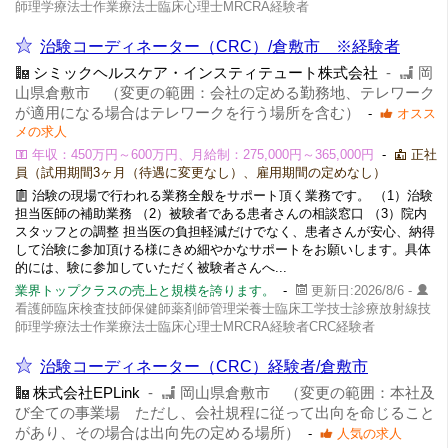
師理学療法士作業療法士臨床心理士MRCRA経験者
治験コーディネーター（CRC）/倉敷市 ※経験者
シミックヘルスケア・インスティテュート株式会社
-
岡
山県倉敷市 （変更の範囲：会社の定める勤務地、テレワーク
が適用になる場合はテレワークを行う場所を含む）
-
オスス
メの求人
年収：450万円～600万円、月給制：275,000円～365,000円
-
正社
員（試用期間3ヶ月（待遇に変更なし）、雇用期間の定めなし）
治験の現場で行われる業務全般をサポート頂く業務です。 （1）治験
担当医師の補助業務 （2）被験者である患者さんの相談窓口 （3）院内
スタッフとの調整 担当医の負担軽減だけでなく、患者さんが安心、納得
して治験に参加頂ける様にきめ細やかなサポートをお願いします。具体
的には、験に参加していただく被験者さんへ...
業界トップクラスの売上と規模を誇ります。
-
更新日:2026/8/6 -
看護師臨床検査技師保健師薬剤師管理栄養士臨床工学技士診療放射線技
師理学療法士作業療法士臨床心理士MRCRA経験者CRC経験者
治験コーディネーター（CRC）経験者/倉敷市
株式会社EPLink
-
岡山県倉敷市 （変更の範囲：本社及
び全ての事業場 ただし、会社規程に従って出向を命じること
があり、その場合は出向先の定める場所）
-
人気の求人