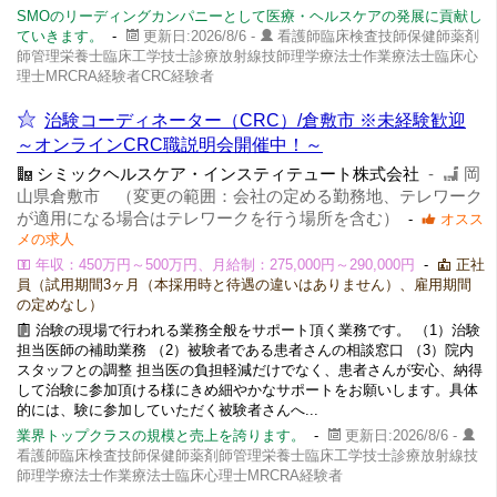
SMOのリーディングカンパニーとして医療・ヘルスケアの発展に貢献し
ていきます。
-
更新日:2026/8/6 -
看護師臨床検査技師保健師薬剤
師管理栄養士臨床工学技士診療放射線技師理学療法士作業療法士臨床心
理士MRCRA経験者CRC経験者
治験コーディネーター（CRC）/倉敷市 ※未経験歓迎
～オンラインCRC職説明会開催中！～
シミックヘルスケア・インスティテュート株式会社
-
岡
山県倉敷市 （変更の範囲：会社の定める勤務地、テレワーク
が適用になる場合はテレワークを行う場所を含む）
-
オスス
メの求人
年収：450万円～500万円、月給制：275,000円～290,000円
-
正社
員（試用期間3ヶ月（本採用時と待遇の違いはありません）、雇用期間
の定めなし）
治験の現場で行われる業務全般をサポート頂く業務です。 （1）治験
担当医師の補助業務 （2）被験者である患者さんの相談窓口 （3）院内
スタッフとの調整 担当医の負担軽減だけでなく、患者さんが安心、納得
して治験に参加頂ける様にきめ細やかなサポートをお願いします。具体
的には、験に参加していただく被験者さんへ...
業界トップクラスの規模と売上を誇ります。
-
更新日:2026/8/6 -
看護師臨床検査技師保健師薬剤師管理栄養士臨床工学技士診療放射線技
師理学療法士作業療法士臨床心理士MRCRA経験者