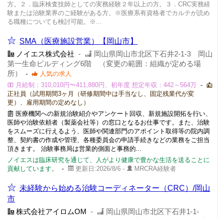
方。２．臨床検査技師としての実務経験２年以上の方。３．CRC実務経
験または治験業界のご経験がある方。※医療系有資格者でカルテが読め
る職種についても検討可能。※...
SMA（医療施設営業）【岡山市】
ノイエス株式会社
-
岡山県岡山市北区下石井2-1-3 岡山
第一生命ビルディング6階 （変更の範囲：組織が定める場
所）
-
人気の求人
月給制：310,010円〜411,880円、初年度 想定年収：442～564万
-
正社員（試用期間3ヶ月（研修期間中は手当なし、固定残業代が変
更）、雇用期間の定めなし）
医療機関への新規治験紹介やアンケート回収、新規施設開拓を行い、
医師や治験依頼者（製薬会社等）の窓口となるお仕事です。また、治験
をスムーズに行えるよう、医師や関連部門のアポイント取得等の院内調
整、契約書の作成や管理、各種委員会の申請手続きなどの業務をご担当
頂きます。 治験事務局は営業的側面と事務的...
ノイエスは臨床研究を通じて、人がより健康で豊かな生活を送ることに
貢献しています。
-
更新日:2026/8/6 -
MRCRA経験者
未経験から始める治験コーディネーター（CRC）/岡山
市
株式会社アイロムOM
-
岡山県岡山市北区下石井1-1-