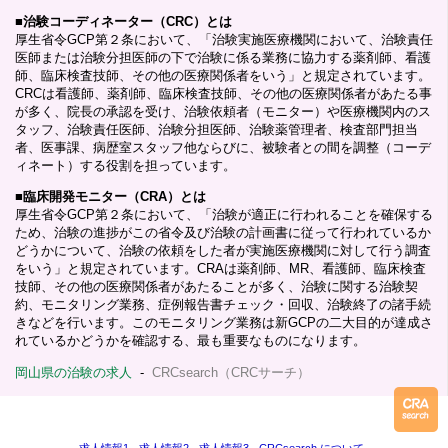
■
治験コーディネーター（CRC）とは
厚生省令GCP第２条において、「治験実施医療機関において、治験責任
医師または治験分担医師の下で治験に係る業務に協力する薬剤師、看護
師、臨床検査技師、その他の医療関係者をいう」と規定されています。
CRCは看護師、薬剤師、臨床検査技師、その他の医療関係者があたる事
が多く、院長の承認を受け、治験依頼者（モニター）や医療機関内のス
タッフ、治験責任医師、治験分担医師、治験薬管理者、検査部門担当
者、医事課、病歴室スタッフ他ならびに、被験者との間を調整（コーデ
ィネート）する役割を担っています。
■
臨床開発モニター（CRA）とは
厚生省令GCP第２条において、「治験が適正に行われることを確保する
ため、治験の進捗がこの省令及び治験の計画書に従って行われているか
どうかについて、治験の依頼をした者が実施医療機関に対して行う調査
をいう」と規定されています。CRAは薬剤師、MR、看護師、臨床検査
技師、その他の医療関係者があたることが多く、治験に関する治験契
約、モニタリング業務、症例報告書チェック・回収、治験終了の諸手続
きなどを行います。このモニタリング業務は新GCPの二大目的が達成さ
れているかどうかを確認する、最も重要なものになります。
岡山県の治験の求人
-
CRCsearch（CRCサーチ）
求人情報1
-
求人情報2
-
求人情報3
-
CRCsearch について