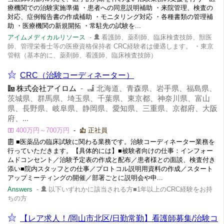
療機関での治験実施準備 ・患者への同意説明補助 ・来院管理、検査の
対応、症例報告書の作成補助 ・モニタリング対応 ・各種書類の管理補
助 ・医療機関の新規開拓 ・常駐先の試験を...
アイムメディカルリソース
-
看護師、薬剤師、臨床検査技師、獣医
師、管理栄養士等の医療資格保持者 CRC経験者は優遇します。 ・東京
管轄（基本的に、薬剤師、看護師、臨床検査技師）
CRC（治験コーディネーター）
株式会社アイロム
-
北海道、青森県、岩手県、福島県、
茨城県、群馬県、埼玉県、千葉県、東京都、神奈川県、富山
県、長野県、岐阜県、静岡県、愛知県、三重県、京都府、大阪
府、...
400万円～700万円
-
正社員
■医薬品の臨床試験に関わる業務です。治験コーディネーター業務を
行っていただきます。【具体的には】■被験者向けの仕事：インフォー
ムドコンセント／治験予定表の作成と配布／患者様との面談、検査付き
添い■院内スタッフとの仕事／プロトコル説明用資料の作成／スタート
アップミーティングの開催／部署ごとに説明会や申...
Answers
-
以下いずれかに該当される方■1年以上のCRC経験をお持
ちの方
【レア求人！/岡山市北区/日勤常勤】看護師募集/治験コ