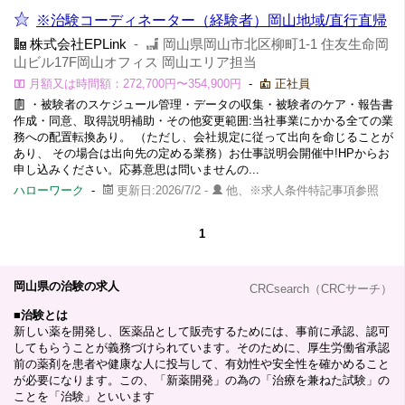
※治験コーディネーター（経験者）岡山地域/直行直帰
株式会社EPLink
-
岡山県岡山市北区柳町1-1 住友生命岡
山ビル17F岡山オフィス 岡山エリア担当
月額又は時間額：272,700円〜354,900円
-
正社員
・被験者のスケジュール管理・データの収集・被験者のケア・報告書
作成・同意、取得説明補助・その他変更範囲:当社事業にかかる全ての業
務への配置転換あり。 （ただし、会社規定に従って出向を命じることが
あり、 その場合は出向先の定める業務）お仕事説明会開催中!HPからお
申し込みください。応募意思は問いませんの...
ハローワーク
-
更新日:2026/7/2 -
他、※求人条件特記事項参照
1
岡山県の治験の求人
CRCsearch（CRCサーチ）
■
治験とは
新しい薬を開発し、医薬品として販売するためには、事前に承認、認可
してもらうことが義務づけられています。そのために、厚生労働省承認
前の薬剤を患者や健康な人に投与して、有効性や安全性を確かめること
が必要になります。この、「新薬開発」の為の「治療を兼ねた試験」の
ことを「治験」といいます